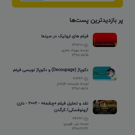
پر بازدیدترین پست‌ها
فیلم های اروتیک در سینما
738201
توسط
مهرداد غفاری
۱۳۹۸/۰۵/۱۵
دکوپاژ (Decoupage) و دکوپاژ نویسی فیلم
77322
توسط
علیمحمد اقبالدار
۱۳۹۸/۰۵/۱۸
نقد و تحلیل فیلم «چشمه» - 2006 - دارن
آرونوفسکی/ کرگدن
44663
توسط
علی ظهیری
۱۳۹۸/۱۲/۲۲