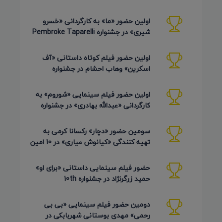
Festival آمریکا 2026
اولین حضور «ما» به کارگردانی «خسرو
شیری» در جشنواره Pembroke Taparelli
Arts آمریکا 2026
اولین حضور فیلم کوتاه داستانی «آف
اسکرین» وهاب احشام در جشنواره
Pembroke Taparelli آمریکا 2026
اولین حضور فیلم سینمایی «شوروم» به
کارگردانی «عبدالله بهادری» در جشنواره
AZIMUTH روسیه 2026
سومین حضور «دچار» رکسانا کرمی به
تهیه کنندگی «کیانوش عیاری» در 10 امین
دوره Pembroke Taparelli
حضور فیلم سینمایی داستانی «برای او»
حمید زرگرنژاد در جشنواره 10th
Pembroke Taparelli آمریکا
دومین حضور فیلم سینمایی «بی بی
رحمی» مهدی بوستانی شهربابکی در