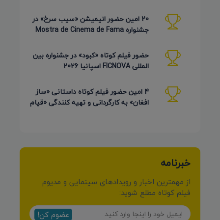
جشنواره Pembroke Taparelli آمریکا
20 امین حضور انیمیشن «سیب سرخ» در
جشنواره Mostra de Cinema de Fama
برزیل 2026
حضور فیلم کوتاه «کبود» در جشنواره بین
المللی FICNOVA اسپانیا 2026
4 امین حضور فیلم کوتاه داستانی «ساز
افغان» به کارگردانی و تهیه کنندگی «قیام
کرمی شیرازی»
خبرنامه
از مهمترین اخبار و رویدادهای سینمایی و مدیوم
فیلم کوتاه مطلع شوید:
عضوم کن!