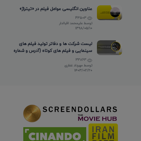
عناوین انگلیسی عوامل فیلم در «تیتراژ»
43503
توسط
علیمحمد اقبالدار
۱۳۹۸/۰۵/۱۰
لیست شرکت ها و دفاتر تولید فیلم های
سینمایی و فیلم های کوتاه (آدرس و شماره
تماس)
33863
توسط
مهرداد غفاری
۱۴۰۳/۰۲/۲۰