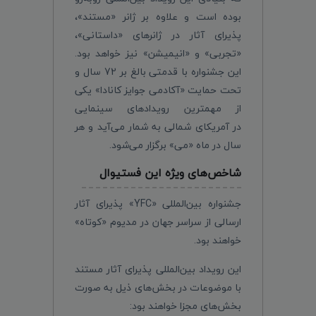
بوده است و علاوه بر ژانر «مستند»،
پذیرای آثار در ژانر‌های «داستانی»،
«تجربی» و «انیمیشن» نیز خواهد بود.
این جشنواره با قدمتی بالغ بر 72 سال و
تحت حمایت «آکادمی جوایز کانادا» یکی
از مهمترین رویدادهای سینمایی
در آمریکای شمالی به شمار می‌آید و هر
سال در ماه «می» برگزار می‌شود.
شاخص‌های ویژه این فستیوال
جشنواره بین‌المللی «YFC» پذیرای آثار
ارسالی از سراسر جهان در مدیوم «کوتاه»
خواهند بود.
این رویداد بین‌المللی پذیرای آثار مستند
با موضوعات در بخش‌های ذیل به صورت
بخش‌های مجزا خواهند بود: