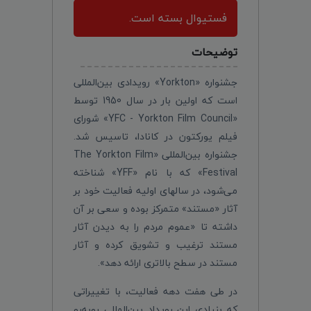
فستیوال بسته است.
توضیحات
جشنواره «Yorkton» رویدادی بین‌المللی
است که اولین بار در سال 1950 توسط
«YFC - Yorkton Film Council» شورای
فیلم یورکتون در کانادا، تاسیس شد.
جشنواره بین‌المللی «The Yorkton Film
Festival» که با نام «YFF» شناخته
می‌شود، در سالهای اولیه فعالیت خود بر
آثار «مستند» متمرکز بوده و سعی بر آن
داشته تا «عموم مردم را به دیدن آثار
مستند ترغیب و تشویق کرده و آثار
مستند در سطح بالاتری ارائه دهد».
در طی هفت دهه فعالیت، با تغییراتی
که بنیادی این رویداد بین‌المللی رو‌به‌رو