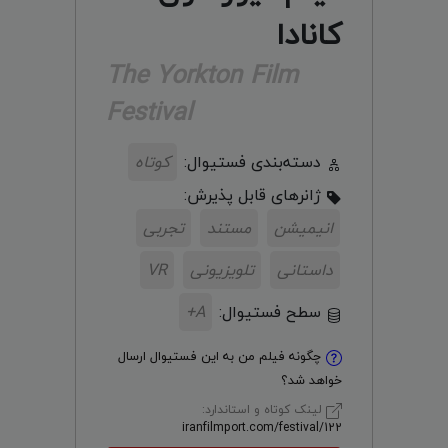
کانادا
The Yorkton Film
Festival
دسته‌بندی فستیوال:
کوتاه
ژانر‌های قابل پذیرش:
انیمیشن
مستند
تجربی
داستانی
تلویزیونی
VR
سطح فستیوال:
A+
چگونه فیلم من به این فستیوال ارسال
خواهد شد؟
لینک کوتاه و استاندارد:
iranfilmport.com/festival/122