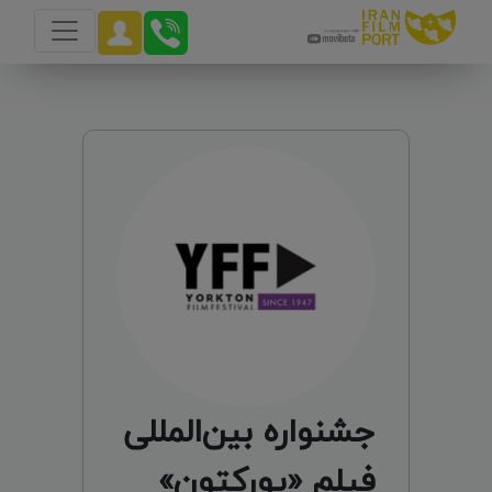
جشنواره بین‌المللی
فیلم «یورکتون»