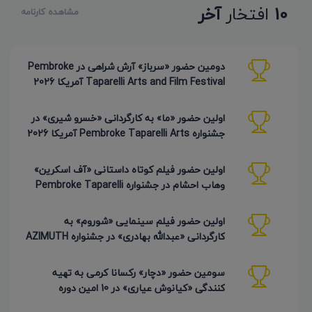
10
افتخار
آخر
مشاهده کارنامه
دومین حضور «سرباز» آرش شراهی در Pembroke
Taparelli Arts and Film Festival آمریکا 2026
اولین حضور «ما» به کارگردانی «خسرو شیری» در
جشنواره Pembroke Taparelli Arts آمریکا 2026
اولین حضور فیلم کوتاه داستانی «آف اسکرین»
وهاب احشام در جشنواره Pembroke Taparelli
آمریکا 2026
اولین حضور فیلم سینمایی «شوروم» به
کارگردانی «عبدالله بهادری» در جشنواره AZIMUTH
روسیه 2026
سومین حضور «دچار» رکسانا کرمی به تهیه
کنندگی «کیانوش عیاری» در 10 امین دوره
Pembroke Taparelli