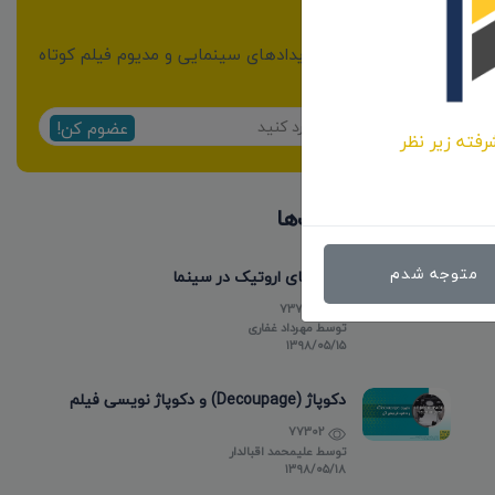
خبرنامه
از مهمترین اخبار و رویدادهای سینمایی و مدیوم فیلم کوتاه
مطلع شوید:
عضوم کن!
رفته زیر نظر
پر بازدیدترین پست‌ها
متوجه شدم
فیلم های اروتیک در سینما
737033
توسط
مهرداد غفاری
۱۳۹۸/۰۵/۱۵
دکوپاژ (Decoupage) و دکوپاژ نویسی فیلم
77302
توسط
علیمحمد اقبالدار
۱۳۹۸/۰۵/۱۸