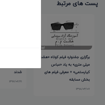
پست های مرتبط
برگزاری جشنواره فیلم کوتاه «هشت
برگزیدگان دهم
میلی متری» به یاد «عباس
منطقه‌ای ژیار 
کیارستمی» + معرفی فیلم های
شدند
بخش مسابقه
۱۳۹۷/۰۲/۲۱
۱۳۹۸/۰۳/۰۷