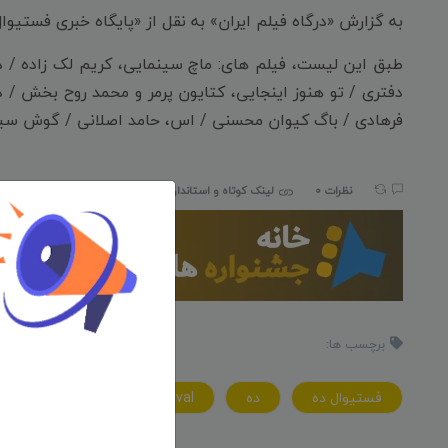
به گزارش «درگاه فیلم ایران» به نقل از «پایگاه خبری فستیوال
طبق این لیست، فیلم های: ماچ سینمایی، کریم لک زاده / داس
دفتری / تو هنوز اینجایی، کتایون پرمر و محمد روح بخش / 
فرهادی / باگ کیوان محسنی / اس، حامد اصلانی / گوش سیاه 
نظرات 0
لینک کوتاه و استاندارد:
iranfilmport.com/95
برچسب ها:
فستيوال ده
ده
10festival
فستيوال