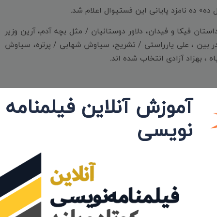
 ده» ده نامزد پایانی این فستیوال اعلام شد.
تان فیکا و فیدان، دلاور دوستانیان / مثل بچه آدم، آرین وزیر
در بین ، علی یارراستی / تشریح، سیاوش شهابی / پرتره، سیاوش
، بهزاد آزادی انتخاب شده اند.
آموزش آنلاین فیلمنامه
نویسی
اشتراک: