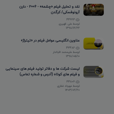
نقد و تحلیل فیلم «چشمه» - 2006 - دارن
آرونوفسکی/ کرگدن
44623
توسط
علی ظهیری
۱۳۹۸/۱۲/۲۲
عناوین انگلیسی عوامل فیلم در «تیتراژ»
43482
توسط
علیمحمد اقبالدار
۱۳۹۸/۰۵/۱۰
لیست شرکت ها و دفاتر تولید فیلم های سینمایی
و فیلم های کوتاه (آدرس و شماره تماس)
33806
توسط
مهرداد غفاری
۱۴۰۳/۰۲/۲۰