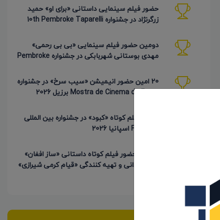
حضور فیلم سینمایی داستانی «برای او» حمید
زرگرنژاد در جشنواره 10th Pembroke Taparelli
آمریکا
دومین حضور فیلم سینمایی «بی بی رحمی»
مهدی بوستانی شهربابکی در جشنواره Pembroke
Taparelli آمریکا
20 امین حضور انیمیشن «سیب سرخ» در جشنواره
Mostra de Cinema de Fama برزیل 2026
حضور فیلم کوتاه «کبود» در جشنواره بین المللی
FICNOVA اسپانیا 2026
4 امین حضور فیلم کوتاه داستانی «ساز افغان»
به کارگردانی و تهیه کنندگی «قیام کرمی شیرازی»