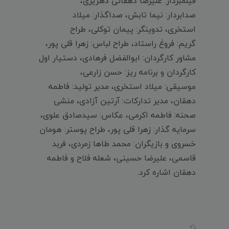
فیلمبردار: علیرضا دهقانی دهزیری،
صدابردار: نیما تابش، صداگذار: میلاد
استخری، تدوینگر: پیمان توکلی، طراح
گریم: فروغ راستاد، طراح لباس: زهرا قلی پور،
مشاور کارگردان: ابوالفضل فرهادی، دستیار اول
کارگردان و برنامه ریز: حسن زارعی،
موسیقی: میلاد استخری، مدیر تولید: فاطمه
دهقان، مدیر تدارکات: آرتین آزادی، منشی
صحنه: فاطمه اکرمی، عکاس: سیدصادق علوی،
سرمایه گذار: زهرا قلی پور، طراح پوستر: هومان
خسروی و بازیگران: محمد طاها زمردی، فربد
قاسمی، علیرضا حسینی، شعله فلاح و فاطمه
دهقان اشاره کرد.