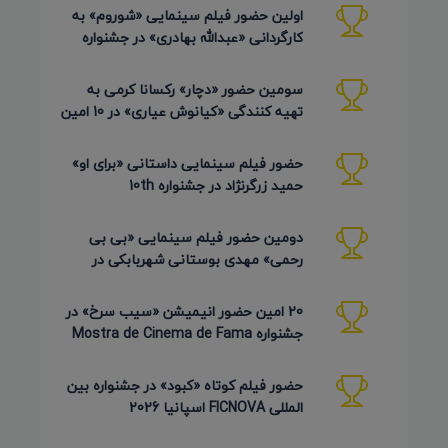
اولین حضور فیلم سینمایی «شوروم» به
کارگردانی «عبدالله بهادری» در جشنواره
AZIMUTH روسیه 2026
سومین حضور «دچار» رکسانا کرمی به
تهیه کنندگی «کیانوش عیاری» در 10 امین
دوره Pembroke Taparelli
حضور فیلم سینمایی داستانی «برای او»
حمید زرگرنژاد در جشنواره 10th
Pembroke Taparelli آمریکا
دومین حضور فیلم سینمایی «بی بی
رحمی» مهدی بوستانی شهربابکی در
جشنواره Pembroke Taparelli آمریکا
20 امین حضور انیمیشن «سیب سرخ» در
جشنواره Mostra de Cinema de Fama
برزیل 2026
حضور فیلم کوتاه «کبود» در جشنواره بین
المللی FICNOVA اسپانیا 2026