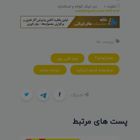
نظرات 0
لینک کوتاه و استاندارد:
iranfilmport.com/93148612
برچسب ها:
TimeLine
زهرا قلی پور
جشنواره فیلم ایتالیا
دوباره بخند
اشتراک:
پست های مرتبط