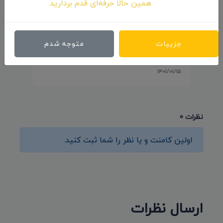
همین حالا حرفه‌ای قدم بردارید.
حضور انیمیشن کوتاه «پوتین» سید محسن
پورمحسنی شکیب در جشنواره «Animayo»
جزییات
متوجه شدم
اسپانیا
۱۴۰۱/۰۱/۱۵
نظرات 0
اولین کامنت و یا نظر را شما ثبت کنید.
ارسال نظرات