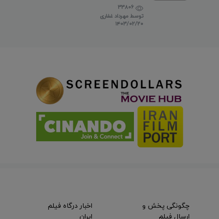
تماس)
33806
توسط
مهرداد غفاری
۱۴۰۳/۰۲/۲۰
چگونگی پخش و
اخبار درگاه فیلم
ارسال فیلم
ایران