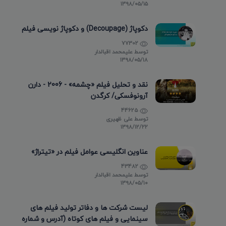
۱۳۹۸/۰۵/۱۵
دکوپاژ (Decoupage) و دکوپاژ نویسی فیلم
77302
توسط
علیمحمد اقبالدار
۱۳۹۸/۰۵/۱۸
نقد و تحلیل فیلم «چشمه» - 2006 - دارن
آرونوفسکی/ کرگدن
44625
توسط
علی ظهیری
۱۳۹۸/۱۲/۲۲
عناوین انگلیسی عوامل فیلم در «تیتراژ»
43482
توسط
علیمحمد اقبالدار
۱۳۹۸/۰۵/۱۰
لیست شرکت ها و دفاتر تولید فیلم های
سینمایی و فیلم های کوتاه (آدرس و شماره