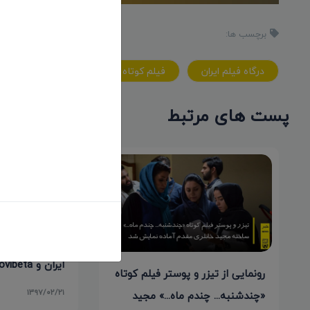
برچسب ها:
درگاه فيلم ايران
فيلم کوتاه
ايران فيلم پورت
پست های مرتبط
توافق دوطرفه م
ایران و Movibeta اسپانیایی
رونمایی از تیزر و پوستر فیلم کوتاه
۱۳۹۷/۰۲/۲۱
«چندشنبه... چندم ماه...» مجید