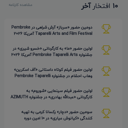
10
افتخار
آخر
مشاهده کارنامه
دومین حضور «سرباز» آرش شراهی در Pembroke
Taparelli Arts and Film Festival آمریکا 2026
اولین حضور «ما» به کارگردانی «خسرو شیری» در
جشنواره Pembroke Taparelli Arts آمریکا 2026
اولین حضور فیلم کوتاه داستانی «آف اسکرین»
وهاب احشام در جشنواره Pembroke Taparelli
آمریکا 2026
اولین حضور فیلم سینمایی «شوروم» به
کارگردانی «عبدالله بهادری» در جشنواره AZIMUTH
روسیه 2026
سومین حضور «دچار» رکسانا کرمی به تهیه
کنندگی «کیانوش عیاری» در 10 امین دوره
Pembroke Taparelli