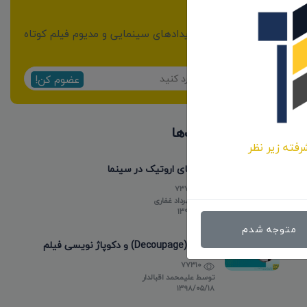
خبرنامه
از مهمترین اخبار و رویدادهای سینمایی و مدیوم فیلم کوتاه
مطلع شوید:
عضوم کن!
پر بازدیدترین پست‌ها
رفته زیر نظر
فیلم های اروتیک در سینما
737666
توسط
مهرداد غفاری
۱۳۹۸/۰۵/۱۵
متوجه شدم
دکوپاژ (Decoupage) و دکوپاژ نویسی فیلم
77310
توسط
علیمحمد اقبالدار
۱۳۹۸/۰۵/۱۸