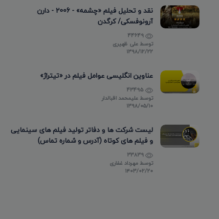
نقد و تحلیل فیلم «چشمه» - 2006 - دارن
آرونوفسکی/ کرگدن
44649
توسط
علی ظهیری
۱۳۹۸/۱۲/۲۲
عناوین انگلیسی عوامل فیلم در «تیتراژ»
43495
توسط
علیمحمد اقبالدار
۱۳۹۸/۰۵/۱۰
لیست شرکت ها و دفاتر تولید فیلم های سینمایی
و فیلم های کوتاه (آدرس و شماره تماس)
33839
توسط
مهرداد غفاری
۱۴۰۳/۰۲/۲۰