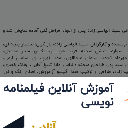
انی سینا الیاسی زاده پس از انجام مراحل فنی آماده نمایش شد و
نویسنده و کارگردان: سینا الیاسی زاده، بازیگران: بختیار پنجه ای،
نا سواره، منشی صحنه: فریبا هوشیار، عکاس: سحر محمدی،
 مهرداد تجدد، سامان عبداللهی، مدیر نورپردازی: سامان ارمی،
 سید پور، طراحان صحنه و لباس: مانا شیخ آقایی، روناک خضری،
یه زاده، طراحی و ترکیب صدا: گیسو آزادروش، اصلاح رنگ و نور:
آموزش آنلاین فیلمنامه
نویسی