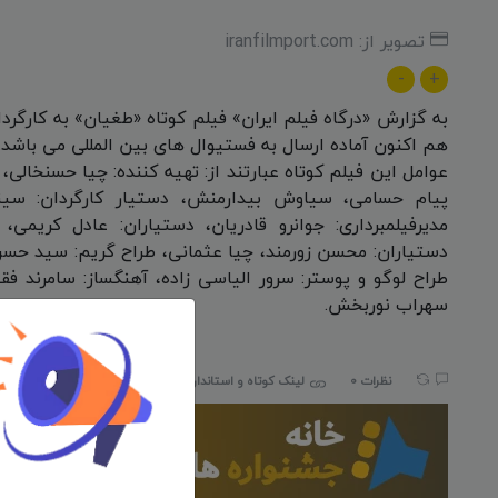
تصویر از: iranfilmport.com
-
+
به گزارش «درگاه فیلم ایران» فیلم کوتاه «طغیان» به کارگرد
هم اکنون آماده ارسال به فستیوال های بین المللی می باشد.
عوامل این فیلم کوتاه عبارتند از: تهیه کننده: چیا حسنخالی، 
پیام حسامی، سیاوش بیدارمنش، دستیار کارگردان: سی
مدیرفیلمبرداری: جوانرو قادریان، دستیاران: عادل کریمی،
دستیاران: محسن زورمند، چیا عثمانی، طراح گریم: سید حسن
طراح لوگو و پوستر: سرور الیاسی زاده، آهنگساز: سامرند فق
سهراب نوربخش.
نظرات 0
لینک کوتاه و استاندارد:
iranfilmport.com/873