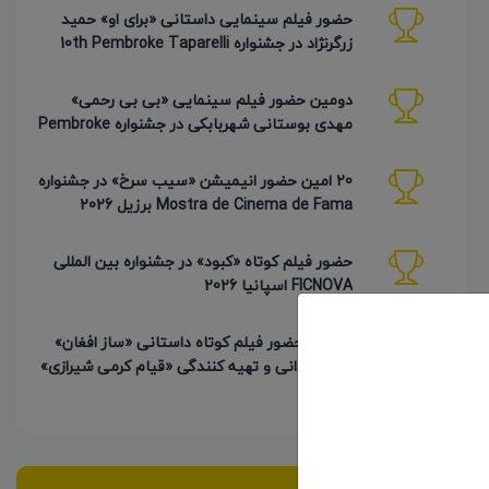
حضور فیلم سینمایی داستانی «برای او» حمید
زرگرنژاد در جشنواره 10th Pembroke Taparelli
آمریکا
دومین حضور فیلم سینمایی «بی بی رحمی»
مهدی بوستانی شهربابکی در جشنواره Pembroke
Taparelli آمریکا
20 امین حضور انیمیشن «سیب سرخ» در جشنواره
Mostra de Cinema de Fama برزیل 2026
حضور فیلم کوتاه «کبود» در جشنواره بین المللی
FICNOVA اسپانیا 2026
4 امین حضور فیلم کوتاه داستانی «ساز افغان»
به کارگردانی و تهیه کنندگی «قیام کرمی شیرازی»