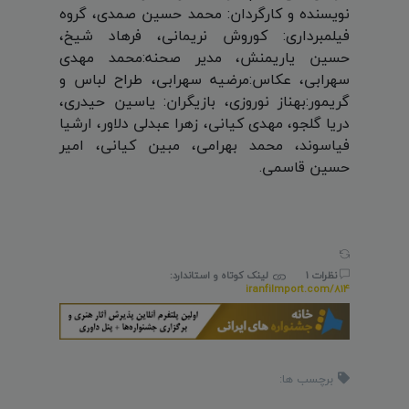
نویسنده و کارگردان: محمد حسین صمدی، گروه
فیلمبرداری: کوروش نریمانی، فرهاد شیخ،
حسین یاریمنش، مدیر صحنه:محمد مهدی
سهرابی، عکاس:مرضیه سهرابی، طراح لباس و
گریمور:بهناز نوروزی، بازیگران: یاسین حیدری،
دریا گلجو، مهدی کیانی، زهرا عبدلی دلاور، ارشیا
فیاسوند، محمد بهرامی، مبین کیانی، امیر
حسین قاسمی.
نظرات 1
لینک کوتاه و استاندارد:
iranfilmport.com/814
برچسب ها: