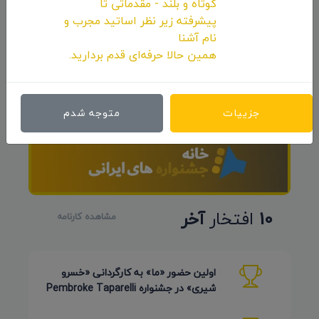
کوتاه و بلند - مقدماتی تا
پیشرفته زیر نظر اساتید مجرب و
نام آشنا
همین حالا حرفه‌ای قدم بردارید.
جزییات
متوجه شدم
10
افتخار
آخر
مشاهده کارنامه
اولین حضور «ما» به کارگردانی «خسرو
شیری» در جشنواره Pembroke Taparelli
Arts آمریکا 2026