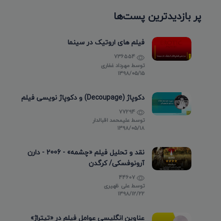
پر بازدیدترین پست‌ها
فیلم های اروتیک در سینما
736554
توسط
مهرداد غفاری
۱۳۹۸/۰۵/۱۵
دکوپاژ (Decoupage) و دکوپاژ نویسی فیلم
77294
توسط
علیمحمد اقبالدار
۱۳۹۸/۰۵/۱۸
نقد و تحلیل فیلم «چشمه» - 2006 - دارن
آرونوفسکی/ کرگدن
44607
توسط
علی ظهیری
۱۳۹۸/۱۲/۲۲
عناوین انگلیسی عوامل فیلم در «تیتراژ»