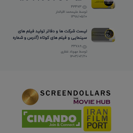
43473
توسط
علیمحمد اقبالدار
۱۳۹۸/۰۵/۱۰
لیست شرکت ها و دفاتر تولید فیلم های
سینمایی و فیلم های کوتاه (آدرس و شماره
تماس)
33789
توسط
مهرداد غفاری
۱۴۰۳/۰۲/۲۰