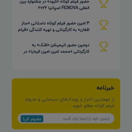
حضور فیلم کوتاه «کبود» در جشنواره بین
المللی FICNOVA اسپانیا 2026
4 امین حضور فیلم کوتاه داستانی «ساز
افغان» به کارگردانی و تهیه کنندگی «قیام
کرمی شیرازی»
دومین حضور انیمیشن «اشک» به
کارگردانی «محمد امین امین الرعایا» در
جشنواره Phu Lae تایلند 2026
خبرنامه
از مهمترین اخبار و رویدادهای سینمایی و مدیوم
فیلم کوتاه مطلع شوید:
عضوم کن!