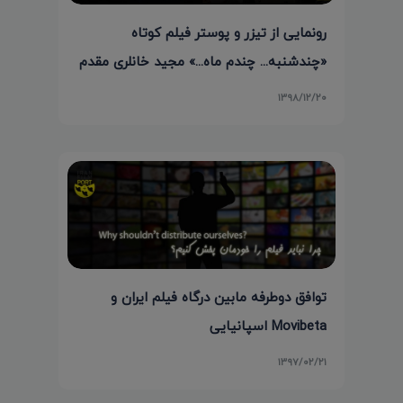
رونمایی از تیزر و پوستر فیلم کوتاه
«چندشنبه... چندم ماه...» مجید خانلری مقدم
۱۳۹۸/۱۲/۲۰
توافق دوطرفه مابین درگاه فیلم ایران و
Movibeta اسپانیایی
۱۳۹۷/۰۲/۲۱