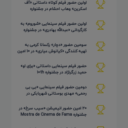
اولین حضور فیلم کوتاه داستانی «آف
اسکرین» وهاب احشام در جشنواره
Pembroke Taparelli آمریکا 2026
اولین حضور فیلم سینمایی «شوروم» به
کارگردانی «عبدالله بهادری» در جشنواره
AZIMUTH روسیه 2026
سومین حضور «دچار» رکسانا کرمی به
تهیه کنندگی «کیانوش عیاری» در 10 امین
دوره Pembroke Taparelli
حضور فیلم سینمایی داستانی «برای او»
حمید زرگرنژاد در جشنواره 10th
Pembroke Taparelli آمریکا
دومین حضور فیلم سینمایی «بی بی
رحمی» مهدی بوستانی شهربابکی در
جشنواره Pembroke Taparelli آمریکا
20 امین حضور انیمیشن «سیب سرخ» در
جشنواره Mostra de Cinema de Fama
برزیل 2026