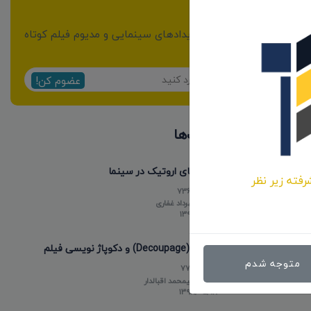
خبرنامه
از مهمترین اخبار و رویدادهای سینمایی و مدیوم فیلم کوتاه
مطلع شوید:
عضوم کن!
پر بازدیدترین پست‌ها
فیلم های اروتیک در سینما
رفته زیر نظر
736267
توسط
مهرداد غفاری
۱۳۹۸/۰۵/۱۵
دکوپاژ (Decoupage) و دکوپاژ نویسی فیلم
متوجه شدم
77288
توسط
علیمحمد اقبالدار
۱۳۹۸/۰۵/۱۸