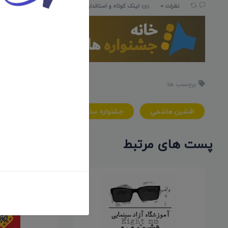
نظرات 0
لینک کوتاه و استاندارد:
iranfilmport.com/765
برچسب ها:
افشين هاشمي
جشنواره سلفي 20
فيلم کوتاه
پست های مرتبط