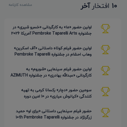
10
افتخار
آخر
مشاهده کارنامه
اولین حضور «ما» به کارگردانی «خسرو شیری» در
جشنواره Pembroke Taparelli Arts آمریکا 2026
اولین حضور فیلم کوتاه داستانی «آف اسکرین»
وهاب احشام در جشنواره Pembroke Taparelli
آمریکا 2026
اولین حضور فیلم سینمایی «شوروم» به
کارگردانی «عبدالله بهادری» در جشنواره AZIMUTH
روسیه 2026
سومین حضور «دچار» رکسانا کرمی به تهیه
کنندگی «کیانوش عیاری» در 10 امین دوره
Pembroke Taparelli
حضور فیلم سینمایی داستانی «برای او» حمید
زرگرنژاد در جشنواره 10th Pembroke Taparelli
آمریکا