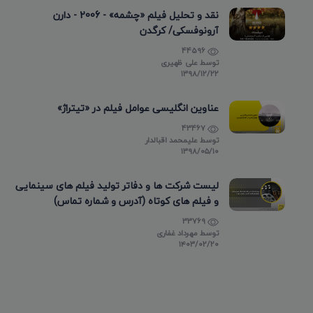
نقد و تحلیل فیلم «چشمه» - 2006 - دارن
آرونوفسکی/ کرگدن
44596
توسط
علی ظهیری
۱۳۹۸/۱۲/۲۲
عناوین انگلیسی عوامل فیلم در «تیتراژ»
43467
توسط
علیمحمد اقبالدار
۱۳۹۸/۰۵/۱۰
لیست شرکت ها و دفاتر تولید فیلم های سینمایی
و فیلم های کوتاه (آدرس و شماره تماس)
33769
توسط
مهرداد غفاری
۱۴۰۳/۰۲/۲۰