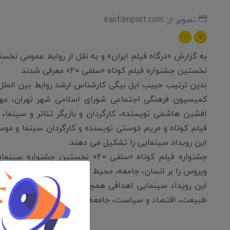
تصویر از: iranfilmport.com
-
+
نخستین جشنواره فیلم کوتاه «سلفی 20» معرفی شدند.
بدین ترتیب حبیب ایل بیگی کارشناس ارشد روابط بین الملل
کمیسیون فرهنگی اجتماعی شورای اسلامی شهر تهران، مهرد
افشین هاشمی نویسنده، کارگردان و بازیگر تئاتر و سینما،
این رویداد سینمایی را تشکیل می دهند.
جشنواره فیلم کوتاه «سلفی 20» نخس
ویروس را بر انسان، جامعه، محیط زیست، سیاست، اقتصاد و 
این رویداد سینمایی اهدافی همچون واقع‌نمایی و تاثیرات 
طبیعت، اقتصاد و سیاست، جامعه، عدم خشونت و قهرمانان و ش