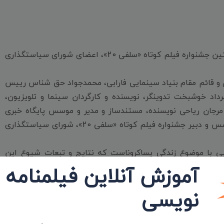
به گزارش «درگاه فیلم ایران» و به نقل از روابط عمومی نخستین جشنواره فیلم کوتاه «سلفی 20»، اعضای شورای سیاستگذاری
 و قائم مقام بنیاد سینمایی فارابی، محمدجواد حق شناس رییس
اد خوشبخت تدوینگر، نویسنده و کارگردان سینما و تلویزیون،
 مرجان ریاحی نویسنده، مستندساز و مدیر و موسس پایگاه خبری
فیلم کوتاه و مریم دوستی نویسنده و کارگردان سینما و موسس و دبیر جشنواره فیلم کوتاه «سلفی 20»، شورای سیاستگذاری
تین جشنواره سینمایی با موضوع زندگی پساکروناست که نتایج و تبعات شیوع این
آموزش آنلاین فیلمنامه
… بررسی می‌کند.
مثبت و منفی شیوع و اپیدمی ویروس کرونا بر شیوه زیست مردم،
نویسی
هدای سلامت را در قالب آثار سینمایی دنبال می‌کند.