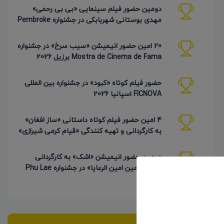
دومین حضور فیلم سینمایی «بی بی رحمی»
مهدی بوستانی شهربابکی در جشنواره Pembroke
Taparelli آمریکا
20 امین حضور انیمیشن «سیب سرخ» در جشنواره
Mostra de Cinema de Fama برزیل 2026
حضور فیلم کوتاه «کبود» در جشنواره بین المللی
FICNOVA اسپانیا 2026
4 امین حضور فیلم کوتاه داستانی «ساز افغان»
به کارگردانی و تهیه کنندگی «قیام کرمی شیرازی»
دومین حضور انیمیشن «اشک» به کارگردانی
«محمد امین امین الرعایا» در جشنواره Phu Lae
تایلند 2026