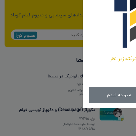
خبرنامه
از مهمترین اخبار و رویدادهای سینمایی و مدیوم فیلم کوتاه
مطلع شوید:
عضوم کن!
رفته زیر نظر
پر بازدیدترین پست‌ها
فیلم های اروتیک در سینما
736776
توسط
مهرداد غفاری
متوجه شدم
۱۳۹۸/۰۵/۱۵
دکوپاژ (Decoupage) و دکوپاژ نویسی فیلم
77295
توسط
علیمحمد اقبالدار
۱۳۹۸/۰۵/۱۸