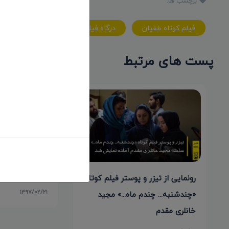
برچسب ها:
فيلم کوتاه طغيان
درگاه فيلم ايران
پست های مرتبط
توافق دوطرفه م
ایران و Movibeta اسپانیایی
رونمایی از تیزر و پوستر فیلم کوتاه
۱۳۹۷/۰۲/۲۱
«چندشنبه... چندم ماه...» مجید
خانلری مقدم