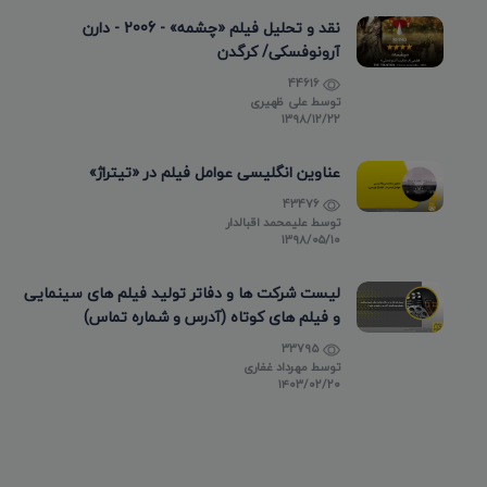
نقد و تحلیل فیلم «چشمه» - 2006 - دارن
آرونوفسکی/ کرگدن
44616
توسط
علی ظهیری
۱۳۹۸/۱۲/۲۲
عناوین انگلیسی عوامل فیلم در «تیتراژ»
43476
توسط
علیمحمد اقبالدار
۱۳۹۸/۰۵/۱۰
لیست شرکت ها و دفاتر تولید فیلم های سینمایی
و فیلم های کوتاه (آدرس و شماره تماس)
33795
توسط
مهرداد غفاری
۱۴۰۳/۰۲/۲۰