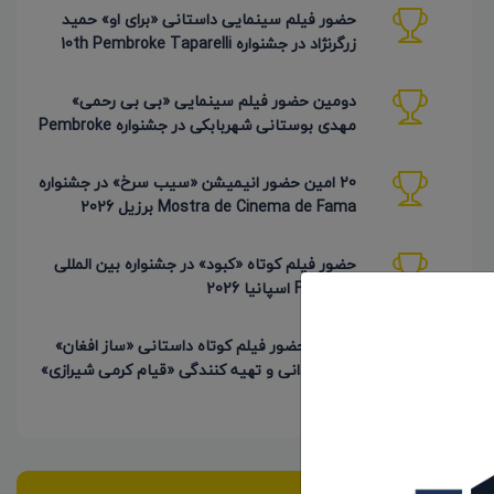
حضور فیلم سینمایی داستانی «برای او» حمید
زرگرنژاد در جشنواره 10th Pembroke Taparelli
آمریکا
دومین حضور فیلم سینمایی «بی بی رحمی»
مهدی بوستانی شهربابکی در جشنواره Pembroke
Taparelli آمریکا
20 امین حضور انیمیشن «سیب سرخ» در جشنواره
Mostra de Cinema de Fama برزیل 2026
حضور فیلم کوتاه «کبود» در جشنواره بین المللی
FICNOVA اسپانیا 2026
4 امین حضور فیلم کوتاه داستانی «ساز افغان»
به کارگردانی و تهیه کنندگی «قیام کرمی شیرازی»