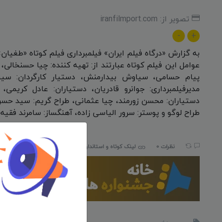
تصویر از: iranfilmport.com
-
+
به گزارش «درگاه فیلم ایران» فیلمبرداری فیلم کوتاه «طغیان» 
عوامل این فیلم کوتاه عبارتند از: تهیه کننده: چیا حسنخالی، 
پیام حسامی، سیاوش بیدارمنش، دستیار کارگردان: سی
مدیرفیلمبرداری: جوانرو قادریان، دستیاران: عادل کریمی،
دستیاران: محسن زورمند، چیا عثمانی، طراح گریم: سید حسن
طراح لوگو و پوستر: سرور الیاسی زاده، آهنگساز: سامرند فقیه 
نظرات 0
لینک کوتاه و استاندارد:
iranfilmport.com/736