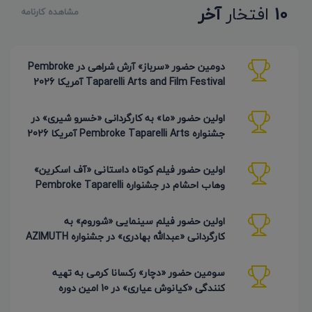
10
افتخار
آخر
مشاهده کارنامه
دومین حضور «سرباز» آرش شراهی در Pembroke
Taparelli Arts and Film Festival آمریکا 2026
اولین حضور «ما» به کارگردانی «خسرو شیری» در
جشنواره Pembroke Taparelli Arts آمریکا 2026
اولین حضور فیلم کوتاه داستانی «آف اسکرین»
وهاب احشام در جشنواره Pembroke Taparelli
آمریکا 2026
اولین حضور فیلم سینمایی «شوروم» به
کارگردانی «عبدالله بهادری» در جشنواره AZIMUTH
روسیه 2026
سومین حضور «دچار» رکسانا کرمی به تهیه
کنندگی «کیانوش عیاری» در 10 امین دوره
Pembroke Taparelli