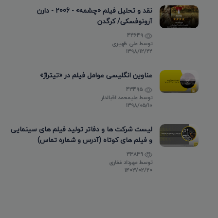
نقد و تحلیل فیلم «چشمه» - 2006 - دارن
آرونوفسکی/ کرگدن
44649
توسط
علی ظهیری
۱۳۹۸/۱۲/۲۲
عناوین انگلیسی عوامل فیلم در «تیتراژ»
43495
توسط
علیمحمد اقبالدار
۱۳۹۸/۰۵/۱۰
لیست شرکت ها و دفاتر تولید فیلم های سینمایی
و فیلم های کوتاه (آدرس و شماره تماس)
33839
توسط
مهرداد غفاری
۱۴۰۳/۰۲/۲۰