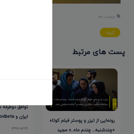
برچسب ها:
کرونا
پست های مرتبط
توافق دوطرفه م
ایران و Movibeta اسپانیایی
رونمایی از تیزر و پوستر فیلم کوتاه
۱۳۹۷/۰۲/۲۱
«چندشنبه... چندم ماه...» مجید