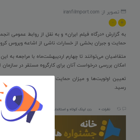
تصویر از: iranfilmport.com
-
+
به گزارش «درگاه فیلم ایران» و به نقل از روابط عمومی ان
حمایت و جبران بخشی از خسارات ناشی از اشاعه ویروس کرون
متقاضیان می‌توانند تا چهارم اردیبهشت‌ماه با مراجعه به این
امکان بررسی درخواست آنان برای کارگروه مستقر در سازمان 
تعیین اولویت‌ها و میزان حمایت با توجه به اطلاعات دریا
رسید.
نظرات 0
لینک کوتاه و استاندارد:
iranfilmport.com/693