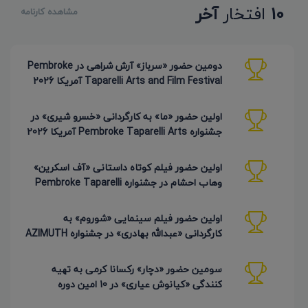
10
افتخار
آخر
مشاهده کارنامه
دومین حضور «سرباز» آرش شراهی در Pembroke
Taparelli Arts and Film Festival آمریکا 2026
اولین حضور «ما» به کارگردانی «خسرو شیری» در
جشنواره Pembroke Taparelli Arts آمریکا 2026
اولین حضور فیلم کوتاه داستانی «آف اسکرین»
وهاب احشام در جشنواره Pembroke Taparelli
آمریکا 2026
اولین حضور فیلم سینمایی «شوروم» به
کارگردانی «عبدالله بهادری» در جشنواره AZIMUTH
روسیه 2026
سومین حضور «دچار» رکسانا کرمی به تهیه
کنندگی «کیانوش عیاری» در 10 امین دوره
Pembroke Taparelli