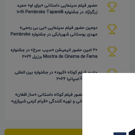
حضور فیلم سینمایی داستانی «برای او» حمید
زرگرنژاد در جشنواره 10th Pembroke Taparelli
آمریکا
دومین حضور فیلم سینمایی «بی بی رحمی»
مهدی بوستانی شهربابکی در جشنواره Pembroke
Taparelli آمریکا
20 امین حضور انیمیشن «سیب سرخ» در جشنواره
Mostra de Cinema de Fama برزیل 2026
حضور فیلم کوتاه «کبود» در جشنواره بین المللی
FICNOVA اسپانیا 2026
4 امین حضور فیلم کوتاه داستانی «ساز افغان»
به کارگردانی و تهیه کنندگی «قیام کرمی شیرازی»