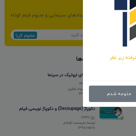
خبرنامه
از مهمترین اخبار و رویدادهای سینمایی و مدیوم فیلم کوتاه
مطلع شوید:
عضوم کن!
رفته زیر نظر
پر بازدیدترین پست‌ها
فیلم های اروتیک در سینما
737711
توسط
مهرداد غفاری
متوجه شدم
۱۳۹۸/۰۵/۱۵
دکوپاژ (Decoupage) و دکوپاژ نویسی فیلم
77311
توسط
علیمحمد اقبالدار
۱۳۹۸/۰۵/۱۸