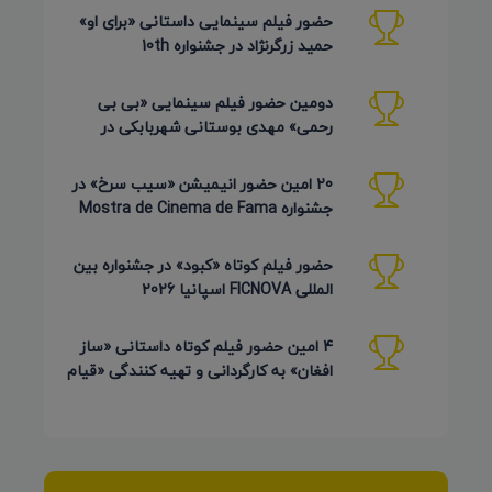
حضور فیلم سینمایی داستانی «برای او»
حمید زرگرنژاد در جشنواره 10th
Pembroke Taparelli آمریکا
دومین حضور فیلم سینمایی «بی بی
رحمی» مهدی بوستانی شهربابکی در
جشنواره Pembroke Taparelli آمریکا
20 امین حضور انیمیشن «سیب سرخ» در
جشنواره Mostra de Cinema de Fama
برزیل 2026
حضور فیلم کوتاه «کبود» در جشنواره بین
المللی FICNOVA اسپانیا 2026
4 امین حضور فیلم کوتاه داستانی «ساز
افغان» به کارگردانی و تهیه کنندگی «قیام
کرمی شیرازی»