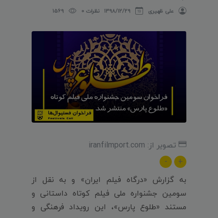
علی ظهیری
۱۳۹۸/۱۲/۲۹
نظرات 0
1569
تصویر از: iranfilmport.com
-
+
به گزارش «درگاه فیلم ایران» و به نقل از
سومین جشنواره ملی فیلم کوتاه داستانی و
مستند «طلوع پارس»، این رویداد فرهنگی و