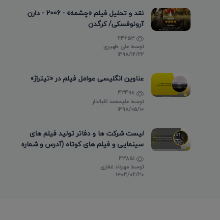
نقد و تحلیل فیلم «چشمه» - 2006 - دارن
آرونوفسکی/ کرگدن
44653
توسط
علی ظهیری
۱۳۹۸/۱۲/۲۲
عناوین انگلیسی عوامل فیلم در «تیتراژ»
43498
توسط
علیمحمد اقبالدار
۱۳۹۸/۰۵/۱۰
لیست شرکت ها و دفاتر تولید فیلم های
سینمایی و فیلم های کوتاه (آدرس و شماره
تماس)
33851
توسط
مهرداد غفاری
۱۴۰۳/۰۲/۲۰