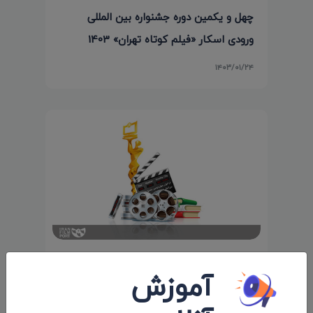
چهل و یکمین دوره جشنواره بین المللی
ورودی اسکار «فیلم کوتاه تهران» 1403
۱۴۰۳/۰۱/۲۴
اعلام فراخوان چهل و نهمین جشـنواره بین‌
آموزش
المللی فیلم «رشد»
۱۳۹۸/۰۳/۲۴