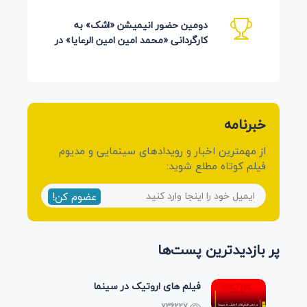
کرمی شیرازی»
دومین حضور انیمیشن «اشک» به
کارگردانی «محمد امین امین الرعایا» در
جشنواره Phu Lae تایلند 2026
خبرنامه
از مهمترین اخبار و رویدادهای سینمایی و مدیوم
فیلم کوتاه مطلع شوید:
عضوم کن!
پر بازدیدترین پست‌ها
فیلم های اروتیک در سینما
736227