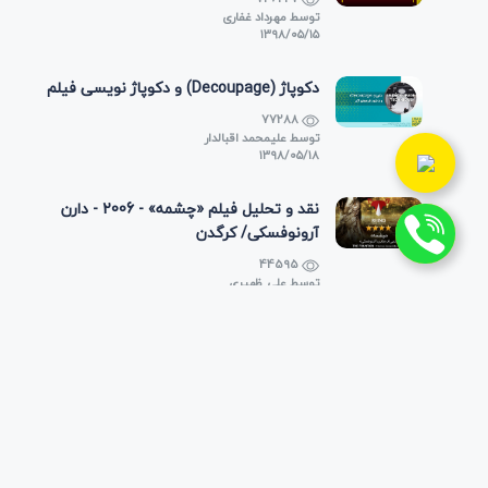
توسط
مهرداد غفاری
۱۳۹۸/۰۵/۱۵
دکوپاژ (Decoupage) و دکوپاژ نویسی فیلم
77288
توسط
علیمحمد اقبالدار
۱۳۹۸/۰۵/۱۸
نقد و تحلیل فیلم «چشمه» - 2006 - دارن
آرونوفسکی/ کرگدن
44595
توسط
علی ظهیری
۱۳۹۸/۱۲/۲۲
عناوین انگلیسی عوامل فیلم در «تیتراژ»
43467
توسط
علیمحمد اقبالدار
۱۳۹۸/۰۵/۱۰
لیست شرکت ها و دفاتر تولید فیلم های