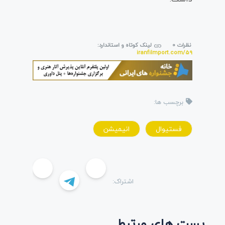
نظرات 0
لینک کوتاه و استاندارد:
iranfilmport.com/59
برچسب ها:
فستيوال
انيميشن
اشتراک:
پست های مرتبط