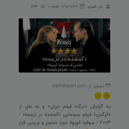
علی ظهیری
۱۳۹۸/۱۰/۲۹
نظرات 0
5314
تصویر از: iranfilmport.com
-
+
به گزارش «درگاه فیلم ایران» و به نقل از
«کرگدن» فیلم سینمایی «گمشده در ترجمه» -
2003 - سوفیا کوپولا مورد تحلیل و بررسی قرار