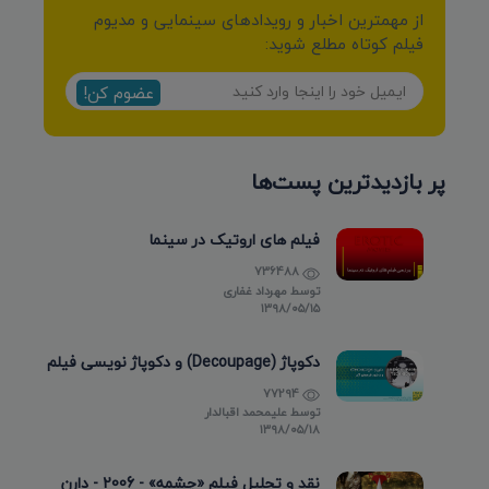
از مهمترین اخبار و رویدادهای سینمایی و مدیوم
فیلم کوتاه مطلع شوید:
عضوم کن!
پر بازدیدترین پست‌ها
فیلم های اروتیک در سینما
736488
توسط
مهرداد غفاری
۱۳۹۸/۰۵/۱۵
دکوپاژ (Decoupage) و دکوپاژ نویسی فیلم
77294
توسط
علیمحمد اقبالدار
۱۳۹۸/۰۵/۱۸
نقد و تحلیل فیلم «چشمه» - 2006 - دارن