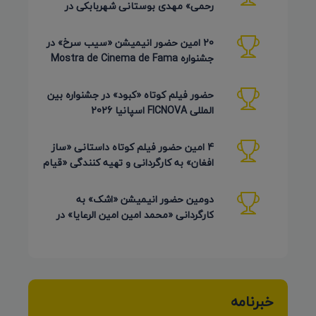
رحمی» مهدی بوستانی شهربابکی در
جشنواره Pembroke Taparelli آمریکا
20 امین حضور انیمیشن «سیب سرخ» در
جشنواره Mostra de Cinema de Fama
برزیل 2026
حضور فیلم کوتاه «کبود» در جشنواره بین
المللی FICNOVA اسپانیا 2026
4 امین حضور فیلم کوتاه داستانی «ساز
افغان» به کارگردانی و تهیه کنندگی «قیام
کرمی شیرازی»
دومین حضور انیمیشن «اشک» به
کارگردانی «محمد امین امین الرعایا» در
جشنواره Phu Lae تایلند 2026
خبرنامه