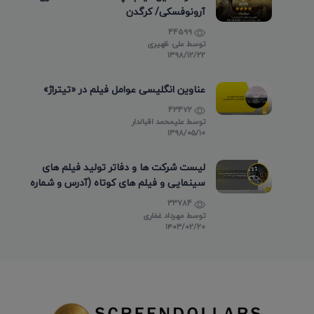
آرونوفسکی/ کرگدن
44599
توسط
علی ظهیری
۱۳۹۸/۱۲/۲۲
عناوین انگلیسی عوامل فیلم در «تیتراژ»
43472
توسط
علیمحمد اقبالدار
۱۳۹۸/۰۵/۱۰
لیست شرکت ها و دفاتر تولید فیلم های
سینمایی و فیلم های کوتاه (آدرس و شماره
تماس)
33784
توسط
مهرداد غفاری
۱۴۰۳/۰۲/۲۰