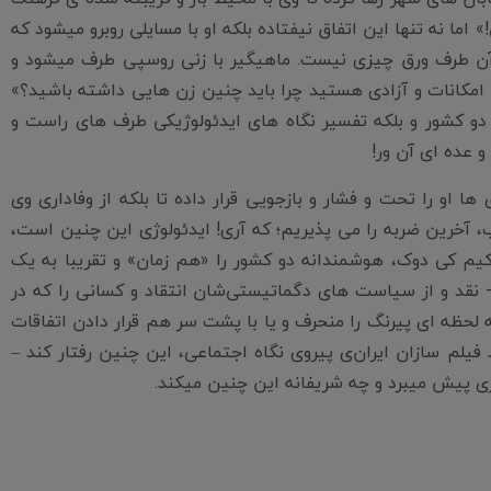
اما نه تنها این اتفاق نیفتاده بلکه او با مسایلی روبرو میشود که
 آن طرف ورق چیزی نیست. ماهیگیر با زنی روسپی طرف میشود و
 امکانات و آزادی هستید چرا باید چنین زن هایی داشته باشید؟»
دو کشور و بلکه تفسیر نگاه های ایدئولوژیکی طرف های راست و
 عده ای آن ور!
 او را تحت و فشار و بازجویی قرار داده تا بلکه از وفاداری وی
، آخرین ضربه را می پذیریم؛ که آری! ایدئولوژی این چنین است،
 کیم کی دوک، هوشمندانه دو کشور را «هم زمان» و تقریبا به یک
نقد و از سیاست های دگماتیستی‌شان انتقاد و کسانی را که در
ه لحظه ای پیرنگ را منحرف و یا با پشت سر هم قرار دادن اتفاقات
یلم سازان ایران‌ی پیروی نگاه اجتماعی، این چنین رفتار کند –
ری پیش میبرد و چه شریفانه این چنین میکند.