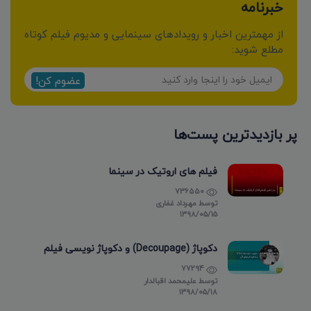
خبرنامه
از مهمترین اخبار و رویدادهای سینمایی و مدیوم فیلم کوتاه
مطلع شوید:
عضوم کن!
پر بازدیدترین پست‌ها
فیلم های اروتیک در سینما
736550
توسط
مهرداد غفاری
۱۳۹۸/۰۵/۱۵
دکوپاژ (Decoupage) و دکوپاژ نویسی فیلم
77294
توسط
علیمحمد اقبالدار
۱۳۹۸/۰۵/۱۸