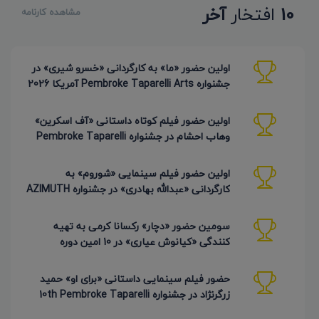
10
افتخار
آخر
مشاهده کارنامه
اولین حضور «ما» به کارگردانی «خسرو شیری» در
جشنواره Pembroke Taparelli Arts آمریکا 2026
اولین حضور فیلم کوتاه داستانی «آف اسکرین»
وهاب احشام در جشنواره Pembroke Taparelli
آمریکا 2026
اولین حضور فیلم سینمایی «شوروم» به
کارگردانی «عبدالله بهادری» در جشنواره AZIMUTH
روسیه 2026
سومین حضور «دچار» رکسانا کرمی به تهیه
کنندگی «کیانوش عیاری» در 10 امین دوره
Pembroke Taparelli
حضور فیلم سینمایی داستانی «برای او» حمید
زرگرنژاد در جشنواره 10th Pembroke Taparelli
آمریکا