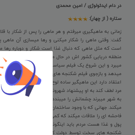
در دام ایدئولوژی / امین محمدی
ستاره ( از چهار):
زمانی به ماهیگیری میرفتم و هر ماهی را پس از شکار با قلا
گفت: وقتی ماهی را شکار میکنی و رها میسازی آن ماهی پس
است که مثل ماهی که دنبال غذا است شکار و دوباره رها میش
منطقه دریایی کشور اش در حال ماهیگیری است. اما با بدشانس
میبرد و این شروع یک فیلم سیاسی بدون سیاه نمایی یا شعار
میدهد و بازجوی فیلم شکنجه های سختی علیه او اعمال میکن
اعتقاد دارد این ماهیگیر ساده لوح جاسوس نیست و در همه ج
مرد لطف کند به او پیشنهاد شهروندی میدهد اما مرد ماهیگیر
به شهر میبرند چشمانش را میبندد تا چیزی نبیند اما به نا
میکند. جهانی که با وجود ساختمان و آسمان خراش های بزرگ و
فاحشه ای را ملاقات میکند که کمی دلبسته او میشود با ساد
پول و غذا هست مردم باید اینگونه زندگی کنند؟ وقتی که ا
شکنجه های سخت توسط دولت کره جنوبی به کشور خود بازمی