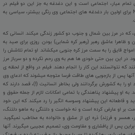
ی تمام عیار، اجتماعی است و این دغدغه به جز این دو فیلم در
تمامی فیلم های او به روشنی قابل استنباط است. اما در Net برای اولین بار دغدغه های اجتماعی وی رنگی بیشتر، سیاسی به
.
 که در مرز بین شمال و جنوب دو کشور زندگی میکند. انسانی که
و ظاهرا عاشق رهبر (رهبر کره شمابی) بودن. روزی برای صید به
مواج قایق را به سمت مرز کره جنوبی میکشاند. او تمام تلاشش را
د. در این بین حتی خودی ها هم به وی رحم نکرده و دو سرباز مرز
 که نتوانستند این کار را انجام دهند. فیلم در واقع از لحظه ی
 آنها پس از بازجویی های طاقت فرسا متوجه میشوند که ادعای وی
 را به کشورش برگردانند ولی بخاطر انسانیت (!)، قصد دارند که
به او پیشنهاد پناهندگی با تمامی امکانات لازم از جمله حقوق و
 و قاطعانه این پیشنهاد وسوسه انگیر را رد میکند. که این خود
ومت بر او عارض کرده است و نه خواست و دلتنگی به ماهو دلتنگ،
، همسر و فرزند) ذره ای از عشق و خانواده به مخاطب نمیگوید.
براین پس از پافشاری و مقاومت وی، تصمیم عجیبی میگیرند. آنها
ابان های شهر رها کرده تا وی با محیط باز و فریبته شده ی فرهنگ