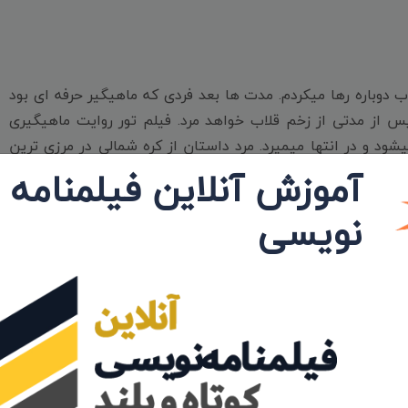
ب دوباره رها میکردم. مدت ها بعد فردی که ماهیگیر حرفه ای بود
 از مدتی از زخم قلاب خواهد مرد. فیلم تور روایت ماهیگیری
ود و در انتها میمیرد. مرد داستان از کره شمالی در مرزی ترین
ی تور در موتور قایقش گیر میکند و او را از مرز به کره جنوبی
آموزش آنلاین فیلمنامه
 است. کره جنوبی مرد قصه را دستگیر کرده و تحت بازجویی قرار
نویسی
د. در این میان پلیسی که مراقب او است جوانی مهربان است که
ای فیلم از او دفاع میکند. دولت کره جنوبی که میخواهد در حق
 چیزی جز برگشت به کشور و خانواده اش نمیخواهد. و وقتی او را
چار وقتی زمین میخورد چشمانش باز میشود و جهانی جدید را رویت
 فروانی غذا و در اصطلاح نعمت، پر از فقر است. زمانی که او زن
گی سوال بزرگی را از پلیس جوان میپرسد، که چرا وقتی این همه
و هیچ جوره راضی به زندگی در کره جنوبی نمیشود، پس از تحمل
گردد. در ساحل برای او مراسم کوچکی میگیرند و حال در کشور