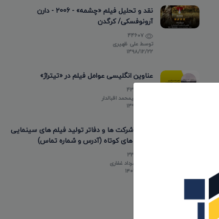
نقد و تحلیل فیلم «چشمه» - 2006 - دارن
آرونوفسکی/ کرگدن
44607
توسط
علی ظهیری
۱۳۹۸/۱۲/۲۲
عناوین انگلیسی عوامل فیلم در «تیتراژ»
43473
توسط
علیمحمد اقبالدار
۱۳۹۸/۰۵/۱۰
لیست شرکت ها و دفاتر تولید فیلم های سینمایی
و فیلم های کوتاه (آدرس و شماره تماس)
33789
توسط
مهرداد غفاری
۱۴۰۳/۰۲/۲۰