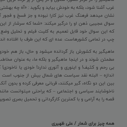
غرب آشنا شود، بلکه به خودش بیاید و بگوید : «آه چه بهشتی!» 
نشان میدهد فرهنگ غرب نیز کارا نبوده و جز فسخ و فجور
سوال عجیبی ذهن او را درگیر میکند: «شما که سرشار از این
که این سوال خود قابل تعمیم به کلیت فیلم و تحلیل وضع 
چپ در تمامی کشورهاست. عده ای که این طرف با افتاده اند و
ماهیگیر به کشورش باز گردانده میشود و حال، باز هم خودی ها
مطمئن شوند و در اینجا ماهیگیر و بلکه ما، به عنوان مخاطب
بی رحم و کثیف! و اینوری و آنوری ندارد! خودی یا ناخودی!
اندازه – البته نقد سیاست های شمال بیش از جنوب است - 
بین این دو نگاه، گیر میکنند، قربانی معرفی کرده و بدون آنک
ناخوشایند سیاسی و اجتماعی – که براحتی میتوانست مانند ف
قصه را به آرامی و با کمترین کارگردانی و تحمیل بصری تصوی
همه چیز برای شعار / علی ظهیری