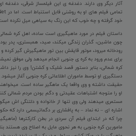
آثار دیگر وی دارند. دغدغه ی این فیلمساز شرقی، دغدغه ا
خود گرفته و چه خوب که این رنگ به سیاهی میل نکرده است
داستان فیلم در مورد ماهیگیری است ساده، اهل کره شمالی،
چون ماشین، گذران زندگی میکند، صید، همبستری، پدر بودن 
رودخانه میرود، موتور قایقش بین تور ماهیگیرش گیر کرده و ا
برای عدم ورود به کره ی جنوبی انجام میدهد ولی موفق نمیشو
کره شمالی، بنابر دستور قصد شلیک و کشتن! وی را نیز داشتند
دستگیری او توسط ماموران اطلاعاتی کره جنوبی آغاز میشود.
حقیقت داشته و وی واقعا یک ماهگیر ساده است. میخواهند او
او را متوجه اشتباهات عقیدتی و دگم بودن مردم شمالی کنند. 
مستمری میدهند ولی وی تنها از خانواده و دلتنگی اش میگوید
اشاره ای – نه نماد – به پافشاری بر دگماتیسمی دارد که حک
چرا که در ابتدای فیلم آن سردی در بطن کارکترها (ماهیگیر
مامورین کره جنوبی به هر نحوی مایل به اصلاح وی هستند بنا
ماهیگیر را در مرکز کشور، سئول و در یکی از پر تردد ترین خی