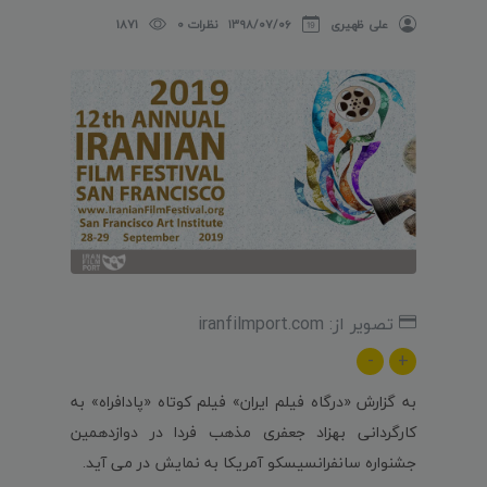
علی ظهیری
۱۳۹۸/۰۷/۰۶
نظرات 0
1871
تصویر از: iranfilmport.com
-
+
به گزارش «درگاه فیلم ایران» فیلم کوتاه «پادافراه» به
کارگردانی بهزاد جعفری مذهب فردا در دوازدهمین
جشنواره سانفرانسیسکو آمریکا به نمایش در می آید.