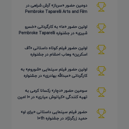
دومین حضور «سرباز» آرش شراهی در
Pembroke Taparelli Arts and Film
Festival آمریکا 2026
اولین حضور «ما» به کارگردانی «خسرو
شیری» در جشنواره Pembroke Taparelli
Arts آمریکا 2026
اولین حضور فیلم کوتاه داستانی «آف
اسکرین» وهاب احشام در جشنواره
Pembroke Taparelli آمریکا 2026
اولین حضور فیلم سینمایی «شوروم» به
کارگردانی «عبدالله بهادری» در جشنواره
AZIMUTH روسیه 2026
سومین حضور «دچار» رکسانا کرمی به
تهیه کنندگی «کیانوش عیاری» در 10 امین
دوره Pembroke Taparelli
حضور فیلم سینمایی داستانی «برای او»
حمید زرگرنژاد در جشنواره 10th
Pembroke Taparelli آمریکا