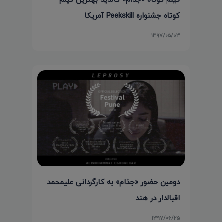
کوتاه جشنواره Peekskill آمریکا
۱۳۹۷/۰۵/۰۳
دومین حضور «جذام» به کارگردانی علیمحمد
اقبالدار در هند
۱۳۹۷/۰۶/۲۵