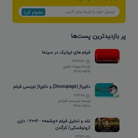
عضوم کن!
پر بازدیدترین پست‌ها
فیلم های اروتیک در سینما
736756
توسط
مهرداد غفاری
۱۳۹۸/۰۵/۱۵
دکوپاژ (Decoupage) و دکوپاژ نویسی فیلم
77295
توسط
علیمحمد اقبالدار
۱۳۹۸/۰۵/۱۸
نقد و تحلیل فیلم «چشمه» - 2006 - دارن
آرونوفسکی/ کرگدن
44616