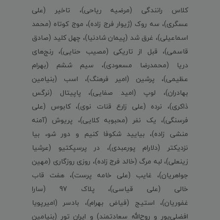
کلاس رانندگی (مرضیه ریاحی)، تاخیر (علی
عسگری)، سه روک (ژیوار فرج زاده)، موج کوتاه (محمد
اسماعیلی)، غرق شد (پیمان شادنیا)، چهل کلید (صادق
قاسمی)، قبل از تاریکی (مصیب حنایی)، رنج‌های
دریا (محمدرضا مسعودی)، سیم ششم (بهرام
عظیمی)، پرشین (امیر فرهنگ)، اسب (بنیامین
بهادران)، لوپ (امید صفایی)، پاپیتال (نرگس
ذاکری)، نرده (علی زارع قنات نوی)، کابوس (علی
فرسنگی)، یک نفر (محبوبه کلایی)، پریوش (آمنه
منشی زاده)، بیایید شکوفا کنیم و دور شو، بیا
نزدیکتر (دلارام پورعبدی)، در پرسپکتیو (عرشیا
زینعلی)، لبه مرگ (خالد فرج زاده)، روزی روزگاری (مهین
جواهریان)، غایب (علی خامه پرست)، هفت قاب
خالی (علی قیاسی)، پلاک 97 (سارا
غفوریان)، استیج (فیاض بهرام)، بادسر (امیرپویا
افضلی‌پور و روح‌الله سعادتمند) و ایران تور (بنیامین