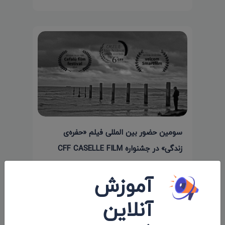
سومین حضور بین المللی فیلم «حفره‌ی
زندگی» در جشنواره CFF CASELLE FILM
FESTIVAL
آموزش
۱۳۹۷/۰۵/۰۸
آنلاین