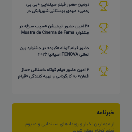
دومین حضور فیلم سینمایی «بی بی
رحمی» مهدی بوستانی شهربابکی در
جشنواره Pembroke Taparelli آمریکا
20 امین حضور انیمیشن «سیب سرخ» در
جشنواره Mostra de Cinema de Fama
برزیل 2026
حضور فیلم کوتاه «کبود» در جشنواره بین
المللی FICNOVA اسپانیا 2026
4 امین حضور فیلم کوتاه داستانی «ساز
افغان» به کارگردانی و تهیه کنندگی «قیام
کرمی شیرازی»
خبرنامه
از مهمترین اخبار و رویدادهای سینمایی و مدیوم
فیلم کوتاه مطلع شوید: