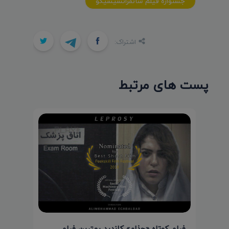
جشنواره فيلم سانفرانسيسيکو
اشتراک:
پست های مرتبط
فیلم کوتاه «جذام» کاندید بهترین فیلم