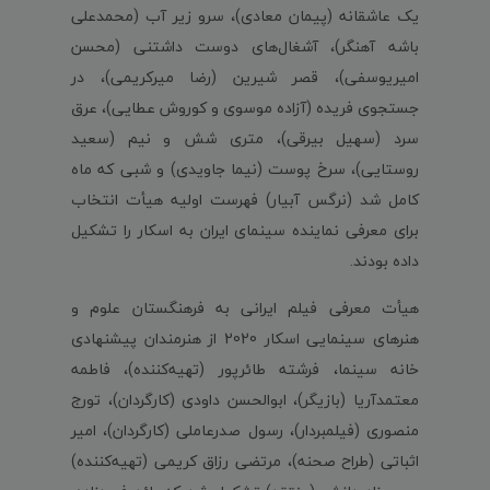
یک عاشقانه (پیمان معادی)، سرو زیر آب (محمدعلی
باشه آهنگر)، آشغال‌های دوست داشتنی (محسن
امیریوسفی)، قصر شیرین (رضا میرکریمی)، در
جستجوی فریده (آزاده موسوی و کوروش عطایی)، عرق
سرد (سهیل بیرقی)، متری شش و نیم (سعید
روستایی)، سرخ پوست (نیما جاویدی) و شبی که ماه
کامل شد (نرگس آبیار) فهرست اولیه هیأت انتخاب
برای معرفی نماینده سینمای ایران به اسکار را تشکیل
داده بودند.
هیأت معرفی فیلم ایرانی به فرهنگستان علوم و
هنرهای سینمایی اسکار 2020 از هنرمندان پیشنهادی
خانه سینما، فرشته طائرپور (تهیه‌کننده)، فاطمه
معتمدآریا (بازیگر)، ابوالحسن داودی (کارگردان)، تورج
منصوری (فیلمبردار)، رسول صدرعاملی (کارگردان)، امیر
اثباتی (طراح صحنه)، مرتضی رزاق کریمی (تهیه‌کننده)