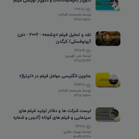
دکوپاژ (Decoupage) و دکوپاژ نویسی فیلم
77288
توسط
علیمحمد اقبالدار
۱۳۹۸/۰۵/۱۸
نقد و تحلیل فیلم «چشمه» - 2006 - دارن
آرونوفسکی/ کرگدن
44596
توسط
علی ظهیری
۱۳۹۸/۱۲/۲۲
عناوین انگلیسی عوامل فیلم در «تیتراژ»
43467
توسط
علیمحمد اقبالدار
۱۳۹۸/۰۵/۱۰
لیست شرکت ها و دفاتر تولید فیلم های
سینمایی و فیلم های کوتاه (آدرس و شماره
تماس)
33771
توسط
مهرداد غفاری
۱۴۰۳/۰۲/۲۰