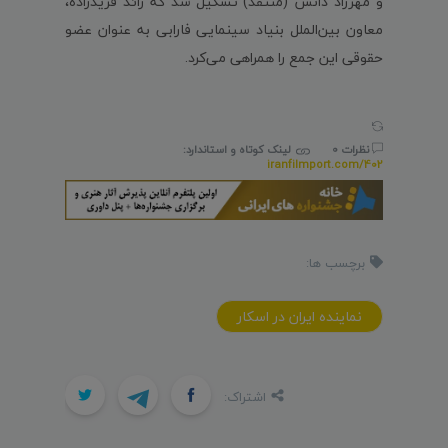
و مهرزاد دانش (منتقد) تشکیل شد که رائد فریدزاده،
معاون بین‌الملل بنیاد سینمایی فارابی به عنوان عضو
حقوقی این جمع را همراهی می‌کرد.
نظرات 0
لینک کوتاه و استاندارد:
iranfilmport.com/402
برچسب ها:
نماينده ايران در اسکار
اشتراک: