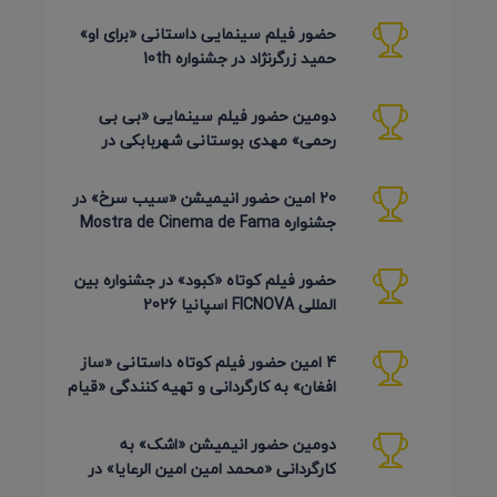
دوره Pembroke Taparelli
حضور فیلم سینمایی داستانی «برای او»
حمید زرگرنژاد در جشنواره 10th
Pembroke Taparelli آمریکا
دومین حضور فیلم سینمایی «بی بی
رحمی» مهدی بوستانی شهربابکی در
جشنواره Pembroke Taparelli آمریکا
20 امین حضور انیمیشن «سیب سرخ» در
جشنواره Mostra de Cinema de Fama
برزیل 2026
حضور فیلم کوتاه «کبود» در جشنواره بین
المللی FICNOVA اسپانیا 2026
4 امین حضور فیلم کوتاه داستانی «ساز
افغان» به کارگردانی و تهیه کنندگی «قیام
کرمی شیرازی»
دومین حضور انیمیشن «اشک» به
کارگردانی «محمد امین امین الرعایا» در
جشنواره Phu Lae تایلند 2026