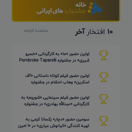
10
افتخار
آخر
مشاهده کارنامه
اولین حضور «ما» به کارگردانی «خسرو
شیری» در جشنواره Pembroke Taparelli
Arts آمریکا 2026
اولین حضور فیلم کوتاه داستانی «آف
اسکرین» وهاب احشام در جشنواره
Pembroke Taparelli آمریکا 2026
اولین حضور فیلم سینمایی «شوروم» به
کارگردانی «عبدالله بهادری» در جشنواره
AZIMUTH روسیه 2026
سومین حضور «دچار» رکسانا کرمی به
تهیه کنندگی «کیانوش عیاری» در 10 امین