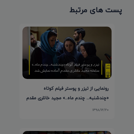
پست های مرتبط
رونمایی از تیزر و پوستر فیلم کوتاه
«چندشنبه... چندم ماه...» مجید خانلری مقدم
۱۳۹۸/۱۲/۲۰