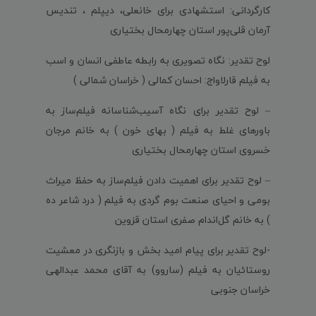
کارگردانی: استشهادی برای خانعلی، دیپلم ، تندیس
آرمان قلی‌پور استان چهارمحال بختیاری
لوح تقدیر: نگاه تصویری به رابطه عاطفی انسان و اسب
به فیلم قارلاواج: احسان کمالی ( خراسان شمالی )
– لوح تقدیر برای نگاه آسیب‌شناسانه فیلم‌ساز به
باورهای غلط به فیلم ( بهای خون ) به خانم مرجان
خسروی استان چهارمحال بختیاری
– لوح تقدیر برای اهمیت دادن فیلم‌ساز به حفظ میراث
بومی و احیای صنعت بوم گردی به فیلم ( درد شاعر ده
) به خانم گل‌اندام صفری استان قزوین
-لوح تقدیر برای پیام امید بخش و بازنگری در معشیت
روستائیان به فیلم (ساروو) به آقای محمد عبدالهی
خراسان جنوبی