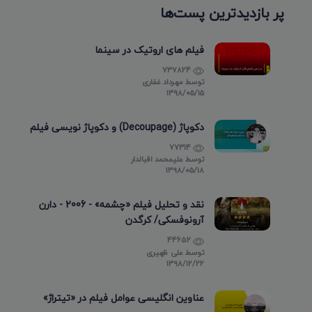
پر بازدیدترین پست‌ها
فیلم های اروتیک در سینما
737824
توسط
مهرداد غفاری
۱۳۹۸/۰۵/۱۵
دکوپاژ (Decoupage) و دکوپاژ نویسی فیلم
77314
توسط
علیمحمد اقبالدار
۱۳۹۸/۰۵/۱۸
نقد و تحلیل فیلم «چشمه» - 2006 - دارن
آرونوفسکی/ کرگدن
44652
توسط
علی ظهیری
۱۳۹۸/۱۲/۲۲
عناوین انگلیسی عوامل فیلم در «تیتراژ»