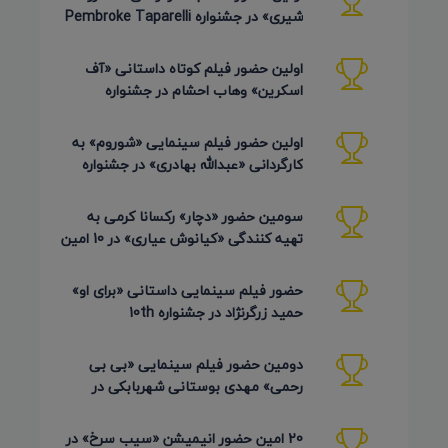
شیری» در جشنواره Pembroke Taparelli
Arts آمریکا 2026
اولین حضور فیلم کوتاه داستانی «آف
اسکرین» وهاب احشام در جشنواره
Pembroke Taparelli آمریکا 2026
اولین حضور فیلم سینمایی «شوروم» به
کارگردانی «عبدالله بهادری» در جشنواره
AZIMUTH روسیه 2026
سومین حضور «دچار» رکسانا کرمی به
تهیه کنندگی «کیانوش عیاری» در 10 امین
دوره Pembroke Taparelli
حضور فیلم سینمایی داستانی «برای او»
حمید زرگرنژاد در جشنواره 10th
Pembroke Taparelli آمریکا
دومین حضور فیلم سینمایی «بی بی
رحمی» مهدی بوستانی شهربابکی در
جشنواره Pembroke Taparelli آمریکا
20 امین حضور انیمیشن «سیب سرخ» در