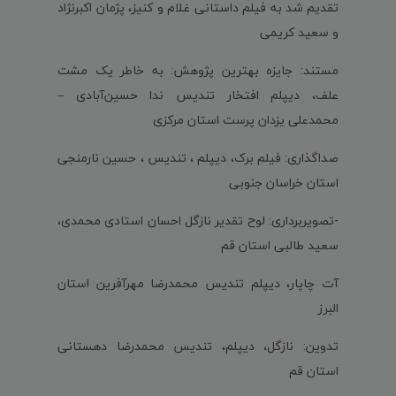
تقدیم شد به فیلم داستانی غلام و کنیز، پژمان اکبرنژاد
و سعید کریمی
مستند: جایزه بهترین پژوهش: به خاطر یک مشت
علف، دیپلم افتخار تندیس ندا حسین‌آبادی –
محمدعلی یزدان پرست استان مرکزی
صداگذاری: فیلم برک، دیپلم ، تندیس ، حسین نارمنجی
استان خراسان جنوبی
-تصویربرداری: لوح تقدیر نازگل احسان استادی محمدی،
سعید طالبی استان قم
آت چاپار، دیپلم تندیس محمدرضا مهرآفرین استان
البرز
تدوین: نازگل، دیپلم، تندیس محمدرضا دهستانی
استان قم