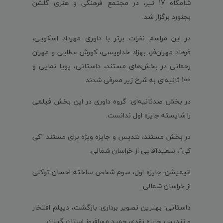
شامگاه 17 تیر، در مجتمع فرهنگی و هنری گلشن
بجنورد برگزار شد.
در این مراسم نفرات برتر با داوری مهرداد اسکویی،
فرهاد مهران‌فر، بهزاد خداویسی، کورش عطایی و مهران
رحمانی در بخش‌های مستند، داستانی، پویا نمایی و
100 ثانیه‌ای به شرح زیر معرفی شدند.
در بخش صدثانیه‌ای: گروه داوری در این بخش فیلمی
را شایسته جایزه اول ندانست.
در بخش مستند، تندیس و جایزه ویژه برای مستند “کی
کی”، سعیدآقایی از خراسان شمالی.
انیمیشن: جایزه اول، سوم شخص ساخته احسان توکلی
از خراسان شمالی.
داستانی: بهترین تصویر برداری: بازگشت، دیپلم افتخار
و تندیس جایزه نقدی حمید مهرافروز استان گیلان.