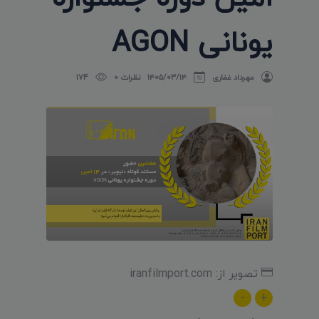
یونانی AGON
مهرداد غفاری
۱۴۰۵/۰۳/۱۴
نظرات 0
174
تصویر از: iranfilmport.com
-
+