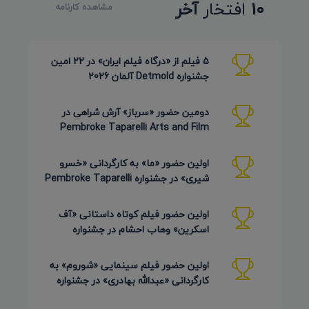
10
افتخار
آخر
مشاهده کارنامه
5 فیلم از «درگاه فیلم ایران» در 22 امین
جشنواره Detmold آلمان 2026
دومین حضور «سرباز» آرش شراهی در
Pembroke Taparelli Arts and Film
Festival آمریکا 2026
اولین حضور «ما» به کارگردانی «خسرو
شیری» در جشنواره Pembroke Taparelli
Arts آمریکا 2026
اولین حضور فیلم کوتاه داستانی «آف
اسکرین» وهاب احشام در جشنواره
Pembroke Taparelli آمریکا 2026
اولین حضور فیلم سینمایی «شوروم» به
کارگردانی «عبدالله بهادری» در جشنواره
AZIMUTH روسیه 2026