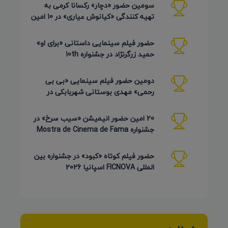
سومین حضور «دچار» رکسانا کرمی به
تهیه کنندگی «کیانوش عیاری» در 10 امین
دوره Pembroke Taparelli
حضور فیلم سینمایی داستانی «برای او»
حمید زرگرنژاد در جشنواره 10th
Pembroke Taparelli آمریکا
دومین حضور فیلم سینمایی «بی بی
رحمی» مهدی بوستانی شهربابکی در
جشنواره Pembroke Taparelli آمریکا
20 امین حضور انیمیشن «سیب سرخ» در
جشنواره Mostra de Cinema de Fama
برزیل 2026
حضور فیلم کوتاه «کبود» در جشنواره بین
المللی FICNOVA اسپانیا 2026