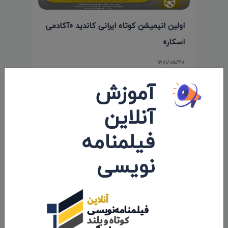
اولین انیمیشن کوتاه ایرانی کاندید «آکادمی
اسکار»
۱۴۰۱/۰۵/۲۸
آموزش
آنلاین
فیلمنامه
نویسی
حضور انیمیشن کوتاه «پوتین» سید محسن
پورمحسنی شکیب در جشنواره «Cine Lebu»