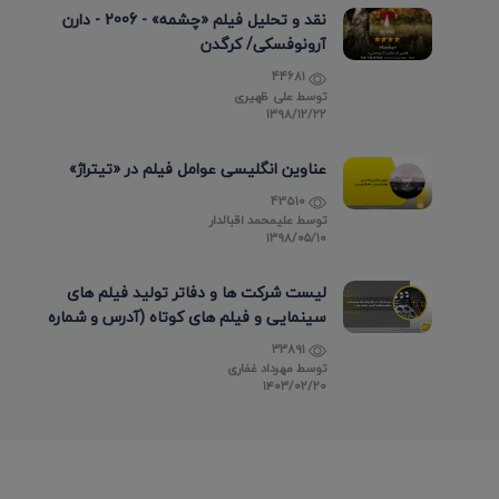
نقد و تحلیل فیلم «چشمه» - 2006 - دارن
آرونوفسکی/ کرگدن
44681
توسط
علی ظهیری
۱۳۹۸/۱۲/۲۲
عناوین انگلیسی عوامل فیلم در «تیتراژ»
43510
توسط
علیمحمد اقبالدار
۱۳۹۸/۰۵/۱۰
لیست شرکت ها و دفاتر تولید فیلم های
سینمایی و فیلم های کوتاه (آدرس و شماره
تماس)
33891
توسط
مهرداد غفاری
۱۴۰۳/۰۲/۲۰