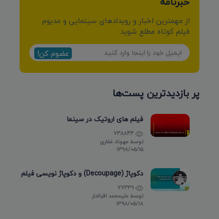
خبرنامه
از مهمترین اخبار و رویدادهای سینمایی و مدیوم
فیلم کوتاه مطلع شوید:
عضوم کن!
پر بازدیدترین پست‌ها
فیلم های اروتیک در سینما
738844
توسط
مهرداد غفاری
۱۳۹۸/۰۵/۱۵
دکوپاژ (Decoupage) و دکوپاژ نویسی فیلم
77339
توسط
علیمحمد اقبالدار
۱۳۹۸/۰۵/۱۸