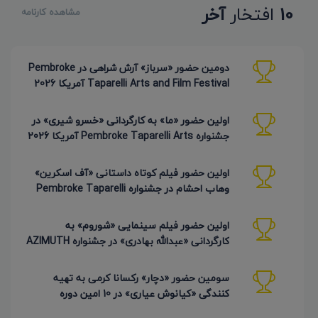
10
افتخار
آخر
مشاهده کارنامه
دومین حضور «سرباز» آرش شراهی در Pembroke
Taparelli Arts and Film Festival آمریکا 2026
اولین حضور «ما» به کارگردانی «خسرو شیری» در
جشنواره Pembroke Taparelli Arts آمریکا 2026
اولین حضور فیلم کوتاه داستانی «آف اسکرین»
وهاب احشام در جشنواره Pembroke Taparelli
آمریکا 2026
اولین حضور فیلم سینمایی «شوروم» به
کارگردانی «عبدالله بهادری» در جشنواره AZIMUTH
روسیه 2026
سومین حضور «دچار» رکسانا کرمی به تهیه
کنندگی «کیانوش عیاری» در 10 امین دوره
Pembroke Taparelli