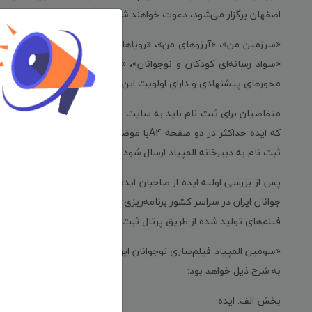
اصفهان برگزار می‌شود، دعوت خواهند شد.
«سرزمین من»، «آرزوهای من»، «رویاهای کودکان و نوجوانان امروز»، 
«سواد رسانه‌ای کودکان و نوجوانان»، «امیدواری»، «بخشش» و «قصه‌ه
محورهای پیشنهادی و دارای اولویت‌ این المپیاد هستند.
متقاضیان برای ثبت نام باید به سایت
www.iycs.ir
مراجعه و از طریق پ
ثبت نام به دبیرخانه المپیاد ارسال شود.
پس از بررسی اولیه ایده از صاحبان ایده‌های پذیرفته شده دعوت خواه
جوانان ایران در سراسر کشور برنامه‌ریزی شده شرکت کنند.
فیلم‌های تولید شده از طریق پرتال ثبت نام و یا دفاتر انجمن سینمای جو
«سومین ال
به شرح ذیل خواهد بود:
بخش الف: ایده