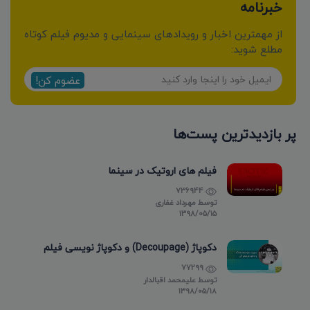
خبرنامه
از مهمترین اخبار و رویدادهای سینمایی و مدیوم فیلم کوتاه
مطلع شوید:
عضوم کن!
پر بازدیدترین پست‌ها
فیلم های اروتیک در سینما
736944
توسط
مهرداد غفاری
۱۳۹۸/۰۵/۱۵
دکوپاژ (Decoupage) و دکوپاژ نویسی فیلم
77299
توسط
علیمحمد اقبالدار
۱۳۹۸/۰۵/۱۸