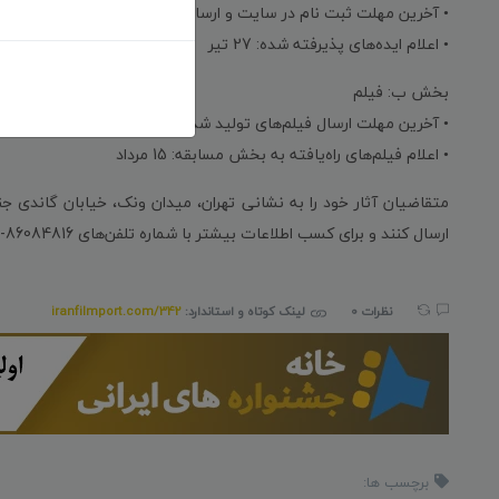
• آخرین مهلت ثبت نام در سایت و ارسال آثار: 20 تیر
• اعلام ایده‌های پذیرفته شده: 27 تیر
بخش ب: فیلم
• آخرین مهلت ارسال فیلم‌های تولید شده: 7 مرداد
• اعلام فیلم‌های راه‌یافته به بخش مسابقه: 15 مرداد
ارسال کنند و برای کسب اطلاعات بیشتر با شماره تلفن‌های 86084816-86084829 تماس حاصل کنند.
نظرات 0
لینک کوتاه و استاندارد:
iranfilmport.com/342
برچسب ها: