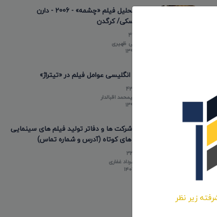
نقد و تحلیل فیلم «چشمه» - 2006 - دارن
آرونوفسکی/ کرگدن
44621
توسط
علی ظهیری
۱۳۹۸/۱۲/۲۲
عناوین انگلیسی عوامل فیلم در «تیتراژ»
43479
توسط
علیمحمد اقبالدار
۱۳۹۸/۰۵/۱۰
لیست شرکت ها و دفاتر تولید فیلم های سینمایی
و فیلم های کوتاه (آدرس و شماره تماس)
33799
توسط
مهرداد غفاری
۱۴۰۳/۰۲/۲۰
رفته زیر نظر