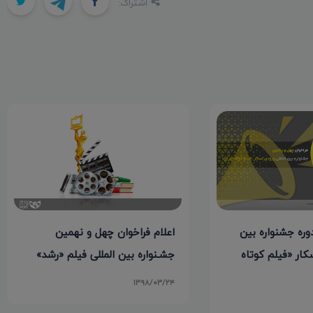
اشتراک:
ره جشنواره بین
اعلام فراخوان چهل و نهمین
کار «فیلم کوتاه
جشـنواره بین‌ المللی فیلم «رشد»
۱۳۹۸/۰۳/۲۴