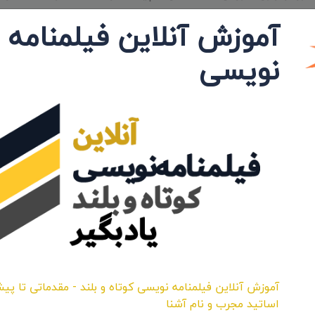
آموزش آنلاین فیلمنامه
«خانواده من»، «خلاقیت در زندگی»، «سرگرمی کودکان»، « نشاط و کودکی»،
نویسی
ای برگرفته از کتاب‌های کودک و نوجوان» (ترجیحاً نویسنده‌های ایرانی)
رتال، فرم ثبت نام را تکمیل کرده و ایده را آپلود کنند و در نظر داشته باشند
که ایده حداکثر در دو صفحه A4با موضوعاتی که در بخش محورهای جشنواره به نگارش درآمده، با قلم Nazanin 14 تایپ شده و از طریق پرتال
د شد تا در کارگاه‌های آموزشی که به همین منظور در دفاتر انجمن سینمای
انان ایران به دبیرخانه المپیاد ارسال خواهند شد.
مپیاد فیلم‌سازی نوجوانان ایران» 26 تا 30 مرداد 1398 برگزار خواهد شد و زمان‌بندی ثبت‌نام و ارسال آثار در دو بخش ایده و فیلم کوتاه
آموزش آنلاین فیلمنامه نویسی کوتاه و بلند - مقدماتی تا پیش
اساتید مجرب و نام آشنا