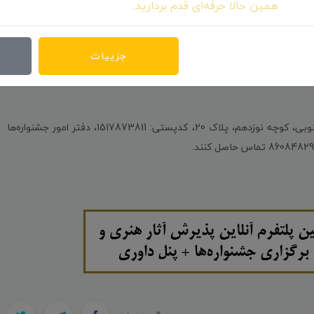
همین حالا حرفه‌ای قدم بردارید.
جزییات
متقاضیان آثار خود را به نشانی تهران، میدان ونک، خیابان گاندی جنوبی، کوچه نوزدهم، پلاک 20، کدپستی: 1517873811، دفتر امور جشنواره‌ها