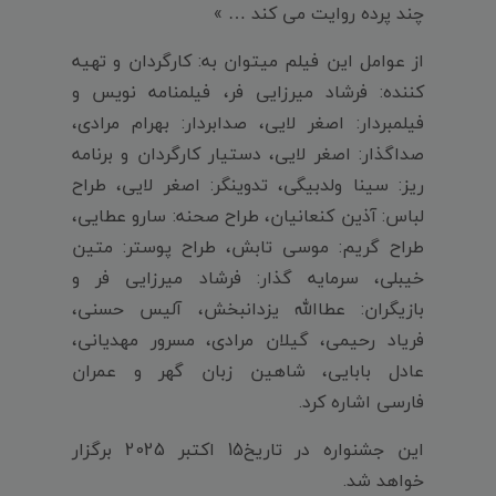
چند پرده روایت می کند … »
از عوامل این فیلم میتوان به: کارگردان و تهیه
کننده: فرشاد میرزایی فر، فیلمنامه نویس و
فیلمبردار: اصغر لایی، صدابردار: بهرام مرادی،
صداگذار: اصغر لایی، دستیار کارگردان و برنامه
ریز: سینا ولدبیگی، تدوینگر: اصغر لایی، طراح
لباس: آذین کنعانیان، طراح صحنه: سارو عطایی،
طراح گریم: موسی تابش، طراح پوستر: متین
خیبلی، سرمایه گذار: فرشاد میرزایی فر و
بازیگران: عطاالله یزدانبخش، آلیس حسنی،
فریاد رحیمی، گیلان مرادی، مسرور مهدیانی،
عادل بابایی، شاهین زبان گهر و عمران
فارسی اشاره کرد.
این جشنواره در تاریخ15 اکتبر 2025 برگزار
خواهد شد.