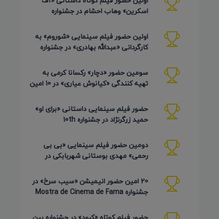
اولین حضور فیلم کوتاه داستانی «آف
اسکرین» وهاب احشام در جشنواره
Pembroke Taparelli آمریکا 2026
اولین حضور فیلم سینمایی «شوروم» به
کارگردانی «عبدالله بهادری» در جشنواره
AZIMUTH روسیه 2026
سومین حضور «دچار» رکسانا کرمی به
تهیه کنندگی «کیانوش عیاری» در 10 امین
دوره Pembroke Taparelli
حضور فیلم سینمایی داستانی «برای او»
حمید زرگرنژاد در جشنواره 10th
Pembroke Taparelli آمریکا
دومین حضور فیلم سینمایی «بی بی
رحمی» مهدی بوستانی شهربابکی در
جشنواره Pembroke Taparelli آمریکا
20 امین حضور انیمیشن «سیب سرخ» در
جشنواره Mostra de Cinema de Fama
برزیل 2026
حضور فیلم کوتاه «کبود» در جشنواره بین