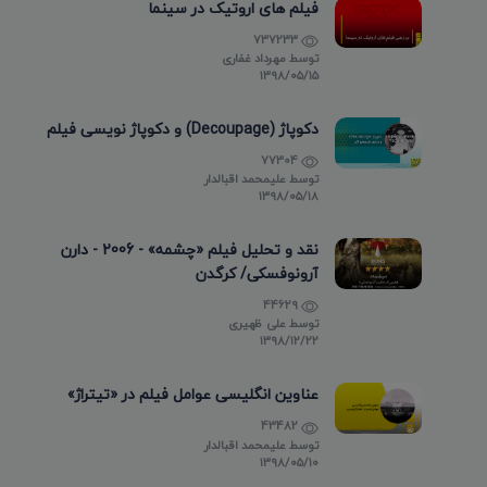
فیلم های اروتیک در سینما
737233
توسط
مهرداد غفاری
۱۳۹۸/۰۵/۱۵
دکوپاژ (Decoupage) و دکوپاژ نویسی فیلم
77304
توسط
علیمحمد اقبالدار
۱۳۹۸/۰۵/۱۸
نقد و تحلیل فیلم «چشمه» - 2006 - دارن
آرونوفسکی/ کرگدن
44629
توسط
علی ظهیری
۱۳۹۸/۱۲/۲۲
عناوین انگلیسی عوامل فیلم در «تیتراژ»
43482
توسط
علیمحمد اقبالدار
۱۳۹۸/۰۵/۱۰