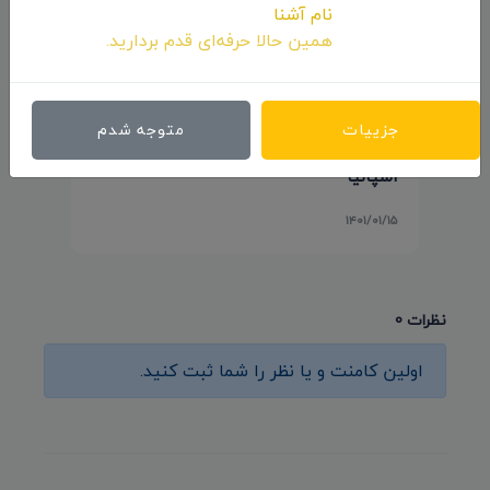
نام آشنا
همین حالا حرفه‌ای قدم بردارید.
حضور انیمیشن کوتاه «پوتین» سید محسن
جزییات
متوجه شدم
پورمحسنی شکیب در جشنواره «Animayo»
اسپانیا
۱۴۰۱/۰۱/۱۵
نظرات 0
اولین کامنت و یا نظر را شما ثبت کنید.