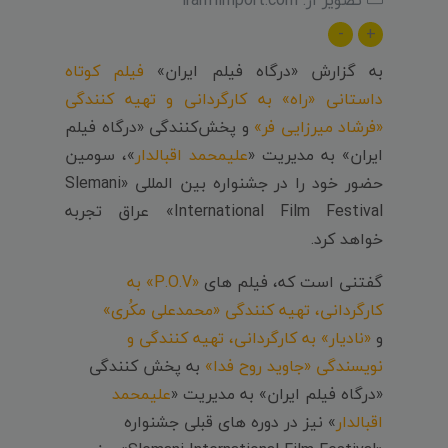
-
+
به گزارش «درگاه فیلم ایران»
فیلم کوتاه
داستانی «راه» به کارگردانی و تهیه کنندگی
«فرشاد میرزایی فر»
و پخش‌کنندگی «درگاه فیلم
ایران» به مدیریت «
علیمحمد اقبالدار
»، سومین
حضور خود را در جشنواره بین المللی «Slemani
International Film Festival» عراق تجربه
خواهد کرد.
گفتنی است که، فیلم های
«P.O.V» به
کارگردانی، تهیه کنندگی «محمدعلی مکُری»
و
«نادیار»
به کارگردانی، تهیه کنندگی و
نویسندگی «جاوید روح فدا»
به پخش کنندگی
«درگاه فیلم ایران» به مدیریت «
علیمحمد
اقبالدار
» نیز در دوره های قبلی جشنواره