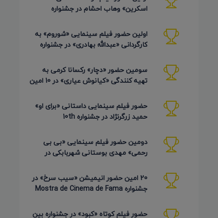
اسکرین» وهاب احشام در جشنواره
Pembroke Taparelli آمریکا 2026
اولین حضور فیلم سینمایی «شوروم» به
کارگردانی «عبدالله بهادری» در جشنواره
AZIMUTH روسیه 2026
سومین حضور «دچار» رکسانا کرمی به
تهیه کنندگی «کیانوش عیاری» در 10 امین
دوره Pembroke Taparelli
حضور فیلم سینمایی داستانی «برای او»
حمید زرگرنژاد در جشنواره 10th
Pembroke Taparelli آمریکا
دومین حضور فیلم سینمایی «بی بی
رحمی» مهدی بوستانی شهربابکی در
جشنواره Pembroke Taparelli آمریکا
20 امین حضور انیمیشن «سیب سرخ» در
جشنواره Mostra de Cinema de Fama
برزیل 2026
حضور فیلم کوتاه «کبود» در جشنواره بین