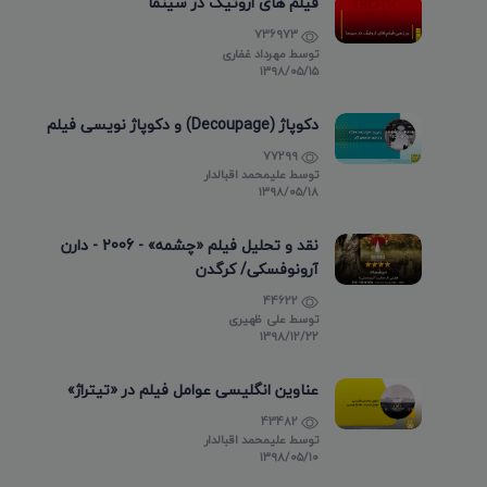
فیلم های اروتیک در سینما
736973
توسط
مهرداد غفاری
۱۳۹۸/۰۵/۱۵
دکوپاژ (Decoupage) و دکوپاژ نویسی فیلم
77299
توسط
علیمحمد اقبالدار
۱۳۹۸/۰۵/۱۸
نقد و تحلیل فیلم «چشمه» - 2006 - دارن
آرونوفسکی/ کرگدن
44622
توسط
علی ظهیری
۱۳۹۸/۱۲/۲۲
عناوین انگلیسی عوامل فیلم در «تیتراژ»
43482
توسط
علیمحمد اقبالدار
۱۳۹۸/۰۵/۱۰