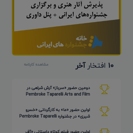
10
افتخار
آخر
مشاهده کارنامه
دومین حضور «سرباز» آرش شراهی در
Pembroke Taparelli Arts and Film
Festival آمریکا 2026
اولین حضور «ما» به کارگردانی «خسرو
شیری» در جشنواره Pembroke Taparelli
Arts آمریکا 2026
اولین حضور فیلم کوتاه داستانی «آف