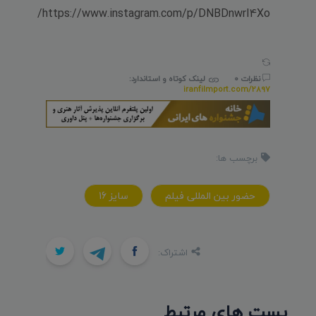
https://www.instagram.com/p/DNBDnwrI4Xo/
نظرات 0
لینک کوتاه و استاندارد:
iranfilmport.com/2897
برچسب ها:
حضور بین المللی فیلم
سایز 16
اشتراک:
پست های مرتبط