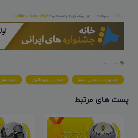
نظرات 0
لینک کوتاه و استاندارد:
iranfilmport.com/2830
برچسب ها:
حضور بین المللی فیلم
مجتبی پورخاتون
انیمیشن
پست های مرتبط