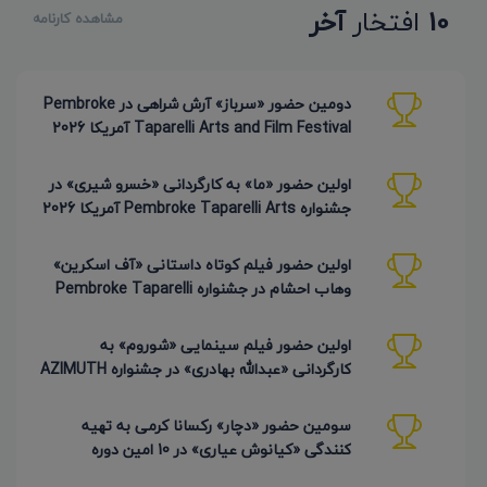
10
افتخار
آخر
مشاهده کارنامه
دومین حضور «سرباز» آرش شراهی در Pembroke
Taparelli Arts and Film Festival آمریکا 2026
اولین حضور «ما» به کارگردانی «خسرو شیری» در
جشنواره Pembroke Taparelli Arts آمریکا 2026
اولین حضور فیلم کوتاه داستانی «آف اسکرین»
وهاب احشام در جشنواره Pembroke Taparelli
آمریکا 2026
اولین حضور فیلم سینمایی «شوروم» به
کارگردانی «عبدالله بهادری» در جشنواره AZIMUTH
روسیه 2026
سومین حضور «دچار» رکسانا کرمی به تهیه
کنندگی «کیانوش عیاری» در 10 امین دوره
Pembroke Taparelli