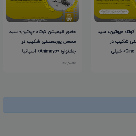
کوتاه «پوتین» سید
حضور انیمیشن کوتاه «پوتین» سید
نی شکیب در
محسن پورمحسنی شکیب در
جشنواره «Animayo» اسپانیا
۱۴۰۱/۰۱/۱۵