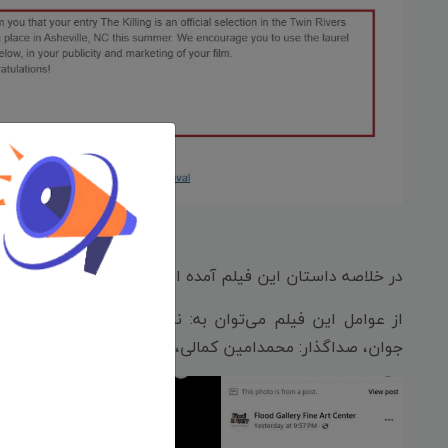
در خلاصه داستان این فیلم آمده است که: «مردی وارد جنگل م
از عوامل این فیلم می‌توان به: نویسنده و کارگردان : مج
جوان، صداگذار: محمدامین کمالی، تدوینگر و انیماتور: آرش اخل