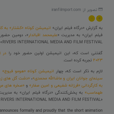
تصویر از: iranfilmport.com
-
+
به گزارش «درگاه فیلم ایران»
انیمیشن کوتاه «کشتار» به کا
فیلم ایران» به مدیریت «
علیمحمد اقبالدار
RIVERS INTERNATIONAL MEDIA AND FILM FESTIVAL» آمریکا تجربه خواهد کرد.
گفتنی است که، این انیمیشن اولین حضور خود را
2023
تجربه کرده است.
لازم به ذکر است که، چهار
انیمیشن کوتاه «هومو فیوج»
به
سینمای جوانان ایران و ماشاالله محمدی»
،
«دشت گل های زرد
به کارگردانی «فرزانه شفیعی و امین صفار»
و
«صخره های مرج
طهماسب»
به پخش‌کنندگی «درگاه فیلم ایران» به مدیریت
«ANNUAL TWIN RIVERS INTERNATIONAL MEDIA AND FILM FESTIVAL» آمریکا حضور داشته اند.
announces formally and proudly that the short animation