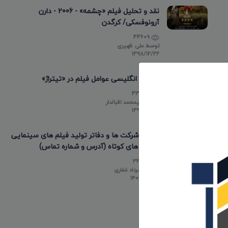
نقد و تحلیل فیلم «چشمه» - 2006 - دارن
آرونوفسکی/ کرگدن
44609
توسط
علی ظهیری
۱۳۹۸/۱۲/۲۲
عناوین انگلیسی عوامل فیلم در «تیتراژ»
43473
توسط
علیمحمد اقبالدار
۱۳۹۸/۰۵/۱۰
لیست شرکت ها و دفاتر تولید فیلم های سینمایی
و فیلم های کوتاه (آدرس و شماره تماس)
33790
توسط
مهرداد غفاری
۱۴۰۳/۰۲/۲۰