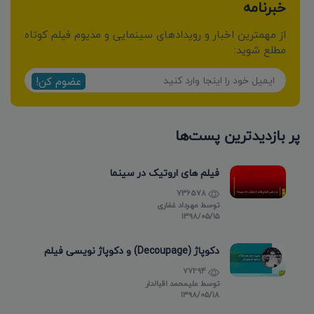
خبرنامه
از مهمترین اخبار و رویدادهای سینمایی و مدیوم فیلم کوتاه
مطلع شوید:
عضوم کن!
پر بازدیدترین پست‌ها
فیلم های اروتیک در سینما
736578
توسط
مهرداد غفاری
۱۳۹۸/۰۵/۱۵
دکوپاژ (Decoupage) و دکوپاژ نویسی فیلم
77294
توسط
علیمحمد اقبالدار
۱۳۹۸/۰۵/۱۸