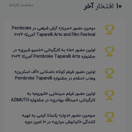
10
افتخار
آخر
مشاهده کارنامه
دومین حضور «سرباز» آرش شراهی در Pembroke
Taparelli Arts and Film Festival آمریکا 2026
اولین حضور «ما» به کارگردانی «خسرو شیری» در
جشنواره Pembroke Taparelli Arts آمریکا 2026
اولین حضور فیلم کوتاه داستانی «آف اسکرین»
وهاب احشام در جشنواره Pembroke Taparelli
آمریکا 2026
اولین حضور فیلم سینمایی «شوروم» به
کارگردانی «عبدالله بهادری» در جشنواره AZIMUTH
روسیه 2026
سومین حضور «دچار» رکسانا کرمی به تهیه
کنندگی «کیانوش عیاری» در 10 امین دوره
Pembroke Taparelli