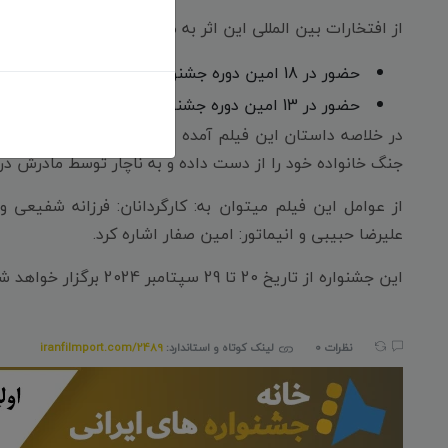
از افتخارات بین المللی این اثر به موارد زیر میتوان اشاره کرد:
حضور در 18 امین دوره جشنواره بین المللی «Poppy Jasper International Film Festival» آمریکا - 2024 /
حضور در 13 امین دوره جشنواره بین المللی «Tracce cinematografiche Film Fest» ایتالیا - 2024 /
جنگ خانواده خود را از دست داده و به ناچار توسط مادرش در 
از عوامل این فیلم میتوان به: کارگردانان: فرزانه شفیعی 
علیرضا حبیبی و انیماتور: امین صفار اشاره کرد.
این جشنواره از تاریخ 20 تا 29 سپتامبر 2024 برگزار خواهد شد.
نظرات 0
لینک کوتاه و استاندارد:
iranfilmport.com/2489