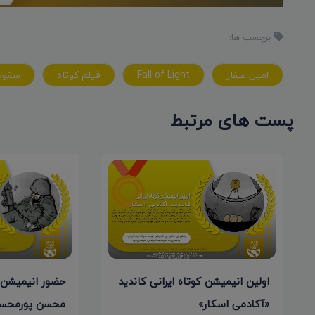
برچسب ها:
امین صفار
Fall of Light
فیلم کوتاه
سقوط 
پست های مرتبط
حضور انیمیشن 
اولین انیمیشن کوتاه ایرانی کاندید
محسن پورمحس
«آکادمی اسکار»