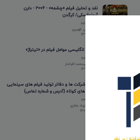
نقد و تحلیل فیلم «چشمه» - 2006 - دارن
آرونوفسکی/ کرگدن
44653
توسط
علی ظهیری
۱۳۹۸/۱۲/۲۲
عناوین انگلیسی عوامل فیلم در «تیتراژ»
43498
توسط
علیمحمد اقبالدار
۱۳۹۸/۰۵/۱۰
لیست شرکت ها و دفاتر تولید فیلم های سینمایی
و فیلم های کوتاه (آدرس و شماره تماس)
33849
توسط
مهرداد غفاری
۱۴۰۳/۰۲/۲۰
رفته زیر نظر