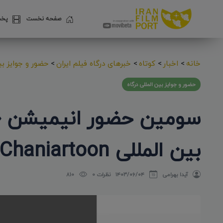
صفحه نخست
پخش
خانه
>
اخبار
>
کوتاه
>
خبرهای درگاه فیلم ایران
>
حضور و جوایز بین
حضور و جوایز بین المللی درگاه
سومین حضور انیمیشن «س
بین المللی Chaniartoon یونان 2024
آیدا بهرامی
۱۴۰۳/۰۶/۰۴
نظرات 0
810