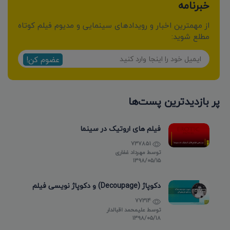
خبرنامه
از مهمترین اخبار و رویدادهای سینمایی و مدیوم فیلم کوتاه
مطلع شوید:
عضوم کن!
پر بازدیدترین پست‌ها
فیلم های اروتیک در سینما
737851
توسط
مهرداد غفاری
۱۳۹۸/۰۵/۱۵
دکوپاژ (Decoupage) و دکوپاژ نویسی فیلم
77314
توسط
علیمحمد اقبالدار
۱۳۹۸/۰۵/۱۸