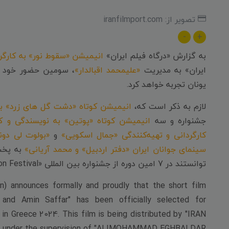
تصویر از: iranfilmport.com
-
+
به گزارش «درگاه فیلم ایران»
انیمیشن «سقوط نور» به کارگر
ایران» به مدیریت
«علیمحمد اقبالدار»
یونان تجربه خواهد کرد.
لازم به ذکر است که،
انیمیشن کوتاه «دشت گل های زرد» به
جشنواره و سه
انیمیشن کوتاه «پوتین» به نویسندگی و
کارگردانی و تهیه‌کنندگی «جمال اسکویی»
و
«بولوت لی دون
سینمای جوانان ایران «دفتر اردبیل» و محمد آریانی»
به پخش‌
توانستند در 7 امین دوره از جشنواره بین المللی «Chaniartoon Festival» حضور یابند.
) announces formally and proudly that the short film
 and Amin Saffar" has been officially selected for
 in Greece 2024. This film is being distributed by "IRAN
 under the supervision of "ALIMOHAMMAD EGHBALDAR".