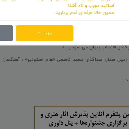
اساتید مجرب و نام آشنا
همین حالا حرفه‌ای قدم بردارید.
لینک خبر
لینک خبر
جزییات
در خلاصه داستان این فیلم آمده است: «سقوط نور جنگ را از دیدگاه وهم آلود دختربچه ای 6 ساله روایت می کند. او در طی
کانال فاضلاب پنهان می شود و ...»
و امین صفار، صداگذار: محمد قاسمی «هام استودیو» ، آهنگساز: