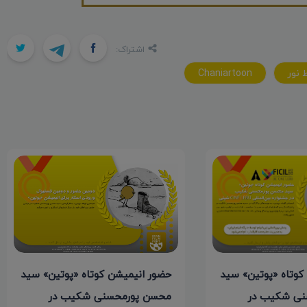
اشتراک:
نور
Chaniartoon
کوتاه «پوتین» سید
حضور انیمیشن کوتاه «پوتین» سید
نی شکیب در
محسن پورمحسنی شکیب در