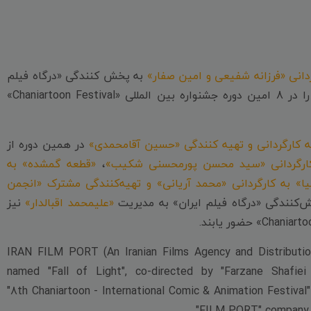
دانی «فرزانه شفیعی و امین صفار»
به پخش کنندگی «درگاه فیلم
، سومین حضور خود را در 8 امین دوره جشنواره بین المللی «Chaniartoon Festival»
 کارگردانی و تهیه کنندگی «حسین آقامحمدی»
در همین دوره از
 کارگردانی «سید محسن پورمحسنی شکیب»
،
«قطعه گمشده» به
یا» به کارگردانی «محمد آریانی» و تهیه‌کنندگی مشترک «انجمن
کنندگی «درگاه فیلم ایران» به مدیریت
«علیمحمد اقبالدار»
نیز
IRAN FILM PORT (An Iranian Films Agency and Distribution
named "Fall of Light", co-directed by "Farzane Shafiei
"8th Chaniartoon - International Comic & Animation Festival"
FILM PORT" company,