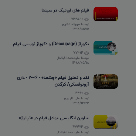
فیلم های اروتیک در سینما
736599
توسط
مهرداد غفاری
۱۳۹۸/۰۵/۱۵
دکوپاژ (Decoupage) و دکوپاژ نویسی فیلم
77294
توسط
علیمحمد اقبالدار
۱۳۹۸/۰۵/۱۸
نقد و تحلیل فیلم «چشمه» - 2006 - دارن
آرونوفسکی/ کرگدن
44611
توسط
علی ظهیری
۱۳۹۸/۱۲/۲۲
عناوین انگلیسی عوامل فیلم در «تیتراژ»
43473
توسط
علیمحمد اقبالدار