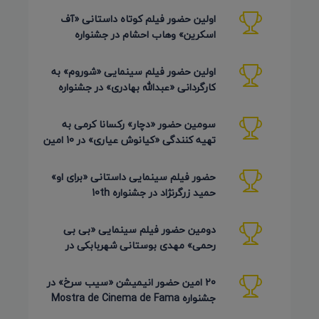
اولین حضور فیلم کوتاه داستانی «آف
اسکرین» وهاب احشام در جشنواره
Pembroke Taparelli آمریکا 2026
اولین حضور فیلم سینمایی «شوروم» به
کارگردانی «عبدالله بهادری» در جشنواره
AZIMUTH روسیه 2026
سومین حضور «دچار» رکسانا کرمی به
تهیه کنندگی «کیانوش عیاری» در 10 امین
دوره Pembroke Taparelli
حضور فیلم سینمایی داستانی «برای او»
حمید زرگرنژاد در جشنواره 10th
Pembroke Taparelli آمریکا
دومین حضور فیلم سینمایی «بی بی
رحمی» مهدی بوستانی شهربابکی در
جشنواره Pembroke Taparelli آمریکا
20 امین حضور انیمیشن «سیب سرخ» در
جشنواره Mostra de Cinema de Fama
برزیل 2026