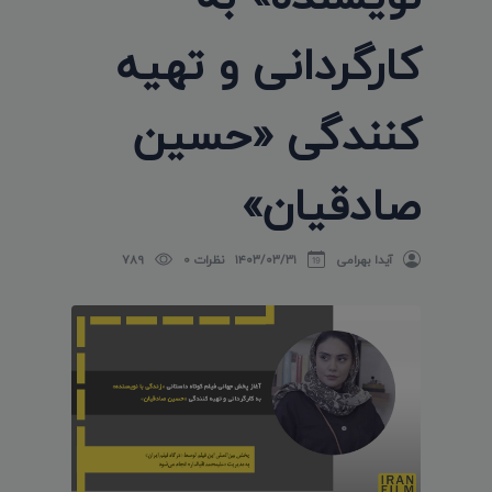
کارگردانی و تهیه
کنندگی «حسین
صادقیان»
آیدا بهرامی
۱۴۰۳/۰۳/۳۱
نظرات 0
789