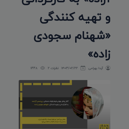
و تهیه کنندگی
«شهنام سجودی
زاده»
آیدا بهرامی
۱۴۰۳/۰۲/۲۲
نظرات 2
1448