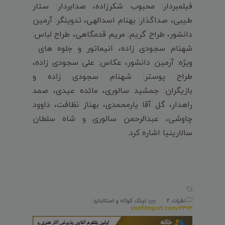
فیلمبردار: محبوب شکرزاده، صدابردار: ستار
طیبی، صداگذار: بهنام اسدالهی، تدوینگر: آرمین
دانشور، طراح گریم: مریم قدمگاهی، طراح لباس:
شهنام سجودی زاده، انیماتور و جلوه های
ویژه: آرمین دانشور، عکاس: علی سجودی زاده،
طراح پوستر: شهنام سجودی زاده و
بازیگران: جمشید سالوری، مائده عیدی، صمد
راهدار، گل آقا یارمحمدی، بهناز نظافت، داوود
چاوشی، عبدالرحمن سالوری و شاه سلطان
سالارینیا اشاره کرد.
نظرات 2
لینک کوتاه و استاندارد:
iranfilmport.com/2372