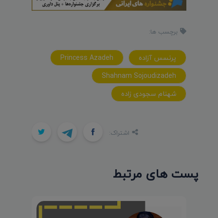
برچسب ها:
پرنسس آزاده
Princess Azadeh
Shahnam Sojoudizadeh
شهنام سجودی زاده
اشتراک:
پست های مرتبط