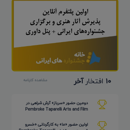
10
افتخار
آخر
مشاهده کارنامه
دومین حضور «سرباز» آرش شراهی در
Pembroke Taparelli Arts and Film
Festival آمریکا 2026
اولین حضور «ما» به کارگردانی «خسرو