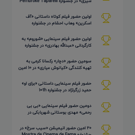
شیری» در جشنواره Pembroke Taparelli
Arts آمریکا 2026
اولین حضور فیلم کوتاه داستانی «آف
اسکرین» وهاب احشام در جشنواره
Pembroke Taparelli آمریکا 2026
اولین حضور فیلم سینمایی «شوروم» به
کارگردانی «عبدالله بهادری» در جشنواره
AZIMUTH روسیه 2026
سومین حضور «دچار» رکسانا کرمی به
تهیه کنندگی «کیانوش عیاری» در 10 امین
دوره Pembroke Taparelli
حضور فیلم سینمایی داستانی «برای او»
حمید زرگرنژاد در جشنواره 10th
Pembroke Taparelli آمریکا
دومین حضور فیلم سینمایی «بی بی
رحمی» مهدی بوستانی شهربابکی در
جشنواره Pembroke Taparelli آمریکا
20 امین حضور انیمیشن «سیب سرخ» در
جشنواره Mostra de Cinema de Fama