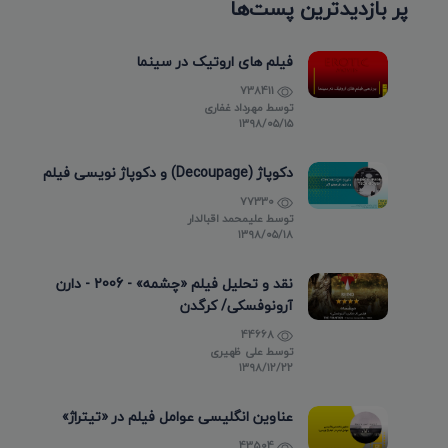
پر بازدیدترین پست‌ها
فیلم های اروتیک در سینما
738411
توسط
مهرداد غفاری
۱۳۹۸/۰۵/۱۵
دکوپاژ (Decoupage) و دکوپاژ نویسی فیلم
77330
توسط
علیمحمد اقبالدار
۱۳۹۸/۰۵/۱۸
نقد و تحلیل فیلم «چشمه» - 2006 - دارن
آرونوفسکی/ کرگدن
44668
توسط
علی ظهیری
۱۳۹۸/۱۲/۲۲
عناوین انگلیسی عوامل فیلم در «تیتراژ»
43504