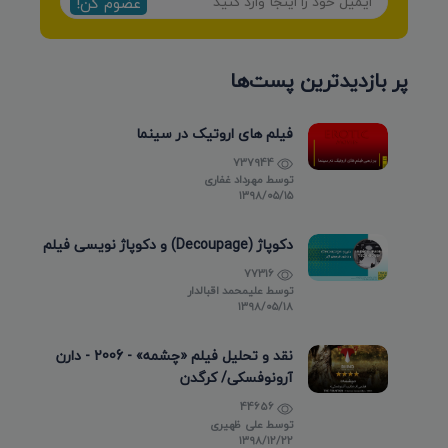
عضوم کن!
پر بازدیدترین پست‌ها
فیلم های اروتیک در سینما
737944
توسط
مهرداد غفاری
۱۳۹۸/۰۵/۱۵
دکوپاژ (Decoupage) و دکوپاژ نویسی فیلم
77316
توسط
علیمحمد اقبالدار
۱۳۹۸/۰۵/۱۸
نقد و تحلیل فیلم «چشمه» - 2006 - دارن
آرونوفسکی/ کرگدن
44656
توسط
علی ظهیری
۱۳۹۸/۱۲/۲۲