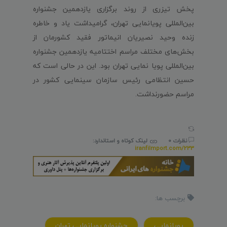
پخش تیزری از روند برگزاری یازدهمین جشنواره
بین‌المللی پویانمایی تهران، گرامیداشت یاد و خاطره
زنده وحید نصیریان انیماتور فقید کشورمان از
بخش‌های مختلف مراسم اختتامیه یازدهمین جشنواره
بین‌المللی پویا نمایی تهران بود. این در حالی است که
حسین انتظامی رئیس سازمان سینمایی کشور در
مراسم حضورنداشت.
نظرات 0
لینک کوتاه و استاندارد:
iranfilmport.com/233
برچسب ها:
پويانمايي
جشنواره پويانمايي تهران