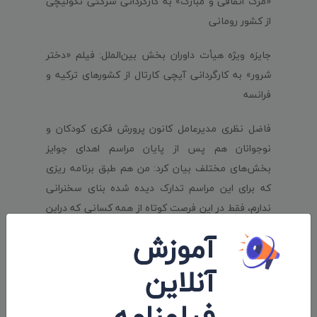
«مرگ اتفاقی و مبارک» به کارگردانی سرگئی نگولیچی
از کشور رومانی
جایزه ویژه هیأت داوران بخش بین‌الملل: فیلم «دختر
شرور» به کارگردانی آیچی کارتال از کشورهای ترکیه و
فرانسه
فاضل نظری مدیرعامل کانون پرورش فکری کودکان و
نوجوانان هم پس از پایان مراسم اهدای جوایز
بخش‌های مختلف بیان کرد: من هم طبق برنامه ریزی
که برای این مراسم تدارک دیده شده بنای سخنرانی
ندارم، فقط در این فرصت کوتاه از همه کسانی که دراین
جشنواره حضور پیدا کردند تا همه همکارانم در کانون و
آموزش
سازمان سینمایی وزارت تشکر می‌کنم که در برگزاری این
آنلاین
جشنواره مشارکت داشتند.
فیلمنامه
قدردانی از یک عمر دستاورد هنری اکبرعالمی