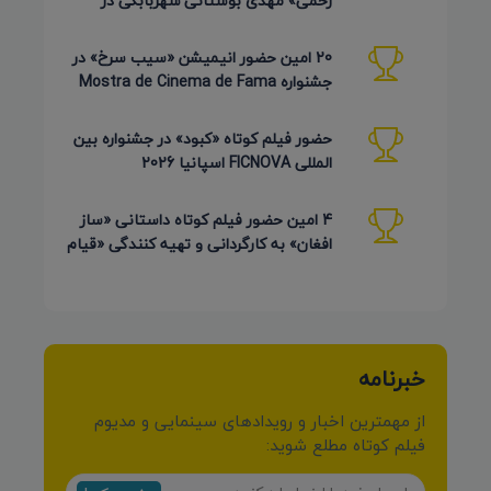
رحمی» مهدی بوستانی شهربابکی در
جشنواره Pembroke Taparelli آمریکا
20 امین حضور انیمیشن «سیب سرخ» در
جشنواره Mostra de Cinema de Fama
برزیل 2026
حضور فیلم کوتاه «کبود» در جشنواره بین
المللی FICNOVA اسپانیا 2026
4 امین حضور فیلم کوتاه داستانی «ساز
افغان» به کارگردانی و تهیه کنندگی «قیام
کرمی شیرازی»
خبرنامه
از مهمترین اخبار و رویدادهای سینمایی و مدیوم
فیلم کوتاه مطلع شوید: