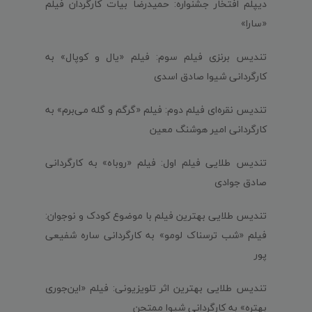
دیپلم افتخار جشنواره: حمیدرضا بیات کارگردان فیلم
«سارا»
تندیس برنزی فیلم سوم: فیلم «یال و کوپال» به
کارگردانی شیوا صادق اسدی
تندیس نقره‌ای فیلم دوم: فیلم «گرگم و گله می‌برم» به
کارگردانی امیر هوشنگ معین
تندیس طلایی فیلم اول: فیلم «روباه» به کارگردانی
صادق جوادی
تندیس طلایی بهترین فیلم با موضوع کودک و نوجوان:
فیلم «شب ترسناک لومو» به کارگردانی ساره شفیعی
پور
تندیس طلایی بهترین اثر تلویزیونی: فیلم «این‌جوری
بهتره» به کارگردانی شیوا ممتحن