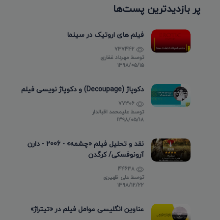
پر بازدیدترین پست‌ها
فیلم های اروتیک در سینما
737442
توسط
مهرداد غفاری
۱۳۹۸/۰۵/۱۵
دکوپاژ (Decoupage) و دکوپاژ نویسی فیلم
77306
توسط
علیمحمد اقبالدار
۱۳۹۸/۰۵/۱۸
نقد و تحلیل فیلم «چشمه» - 2006 - دارن
آرونوفسکی/ کرگدن
44638
توسط
علی ظهیری
۱۳۹۸/۱۲/۲۲
عناوین انگلیسی عوامل فیلم در «تیتراژ»