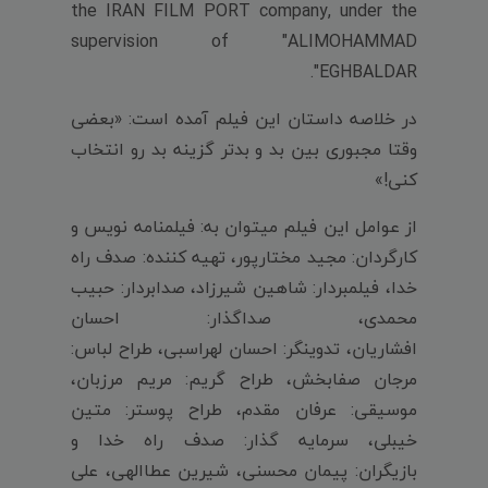
the IRAN FILM PORT company, under the
supervision of "ALIMOHAMMAD
EGHBALDAR".
در خلاصه داستان این فیلم آمده است: «بعضی
وقتا مجبوری بین بد و بدتر گزینه بد رو انتخاب
کنی!»
از عوامل این فیلم میتوان به: فیلمنامه نویس و
کارگردان: مجید مختارپور، تهیه کننده: صدف راه
خدا، فیلمبردار: شاهین شیرزاد، صدابردار: حبیب
محمدی، صداگذار: احسان
افشاریان، تدوینگر: احسان لهراسبی، طراح لباس:
مرجان صفابخش، طراح گریم: مریم مرزبان،
موسیقی: عرفان مقدم، طراح پوستر: متین
خیبلی، سرمایه گذار: صدف راه خدا و
بازیگران: پیمان محسنی، شیرین عطاالهی، علی