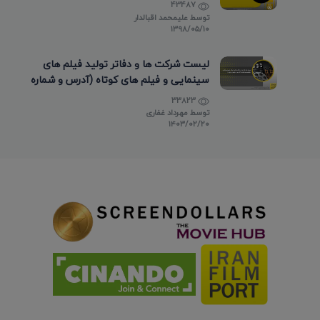
43487
توسط
علیمحمد اقبالدار
۱۳۹۸/۰۵/۱۰
لیست شرکت ها و دفاتر تولید فیلم های
سینمایی و فیلم های کوتاه (آدرس و شماره
تماس)
33823
توسط
مهرداد غفاری
۱۴۰۳/۰۲/۲۰