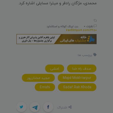
محمدی، مژگان رادفر و میترا مسایلی اشاره کرد.
نظرات 0
لینک کوتاه و استاندارد:
iranfilmport.com/2280
برچسب ها:
صدف راه خدا
اِمشی
Majid Mokhtarpur
مجید مختارپور
Emshi
Sadaf Rah Khoda
اشتراک: