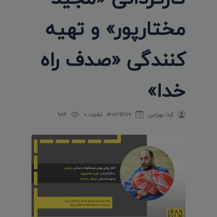
مختارپور» و تهیه
کنندگی «صدف راه
خدا»
آیدا بهرامی
۱۴۰۲/۱۲/۱۹
نظرات 0
982