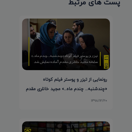
پست های مرتبط
رونمایی از تیزر و پوستر فیلم کوتاه
«چندشنبه... چندم ماه...» مجید خانلری مقدم
۱۳۹۸/۱۲/۲۰