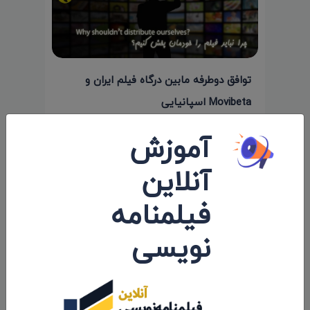
توافق دوطرفه مابین درگاه فیلم ایران و
Movibeta اسپانیایی
۱۳۹۷/۰۲/۲۱
آموزش
آنلاین
فیلمنامه
نویسی