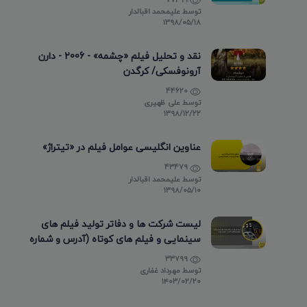
توسط
علیمحمد اقبالدار
۱۳۹۸/۰۵/۱۸
نقد و تحلیل فیلم «چشمه» - 2006 - دارن
آرونوفسکی/ کرگدن
44620
توسط
علی ظهیری
۱۳۹۸/۱۲/۲۲
عناوین انگلیسی عوامل فیلم در «تیتراژ»
43479
توسط
علیمحمد اقبالدار
۱۳۹۸/۰۵/۱۰
لیست شرکت ها و دفاتر تولید فیلم های
سینمایی و فیلم های کوتاه (آدرس و شماره
تماس)
33799
توسط
مهرداد غفاری
۱۴۰۳/۰۲/۲۰