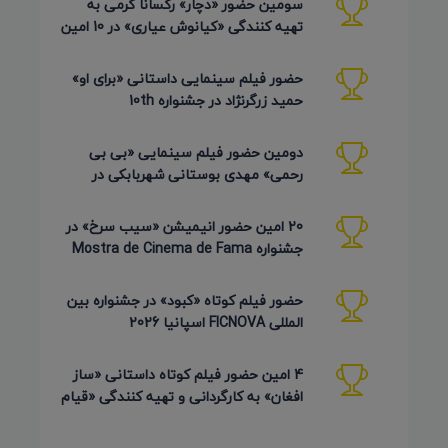
سومین حضور «دچار» رکسانا کرمی به
تهیه کنندگی «کیانوش عیاری» در 10 امین
دوره Pembroke Taparelli
حضور فیلم سینمایی داستانی «برای او»
حمید زرگرنژاد در جشنواره 10th
Pembroke Taparelli آمریکا
دومین حضور فیلم سینمایی «بی بی
رحمی» مهدی بوستانی شهربابکی در
جشنواره Pembroke Taparelli آمریکا
20 امین حضور انیمیشن «سیب سرخ» در
جشنواره Mostra de Cinema de Fama
برزیل 2026
حضور فیلم کوتاه «کبود» در جشنواره بین
المللی FICNOVA اسپانیا 2026
4 امین حضور فیلم کوتاه داستانی «ساز
افغان» به کارگردانی و تهیه کنندگی «قیام
کرمی شیرازی»