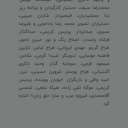
محمدرضا سیف، دستیار کارگردان و برنامه ریز:
ندا جمشیدیان، فیلمبردار: شایان حبیبی،
دستیاران تصویر: محمد رضا بادامچی و علیرضا
مسرور، صدابردار: پردیس کریمی، صداگذار:
فرشاد پاسدار، اصلاح رنگ و‌ نور: مبین نامور،
طراح گریم: مهدی ایروانی، طراح لباس: نازنین
فاطمه موسایی، تدوینگر: شیدا گرجی، عکاس:
مسعود فرجی، سرمایه گذار: وحید ذاکری
آشتیانی، طراح پوستر: شروین حسینی، تیزر:
امید وافی و بازیگران: «پویان پوینده، پردیس
کریمی، موگه تقی زاده، ملیکا نخعی، شمسی
آقامحمدی، فیروزه عرب و سارا حق زبان» اشاره
کرد.