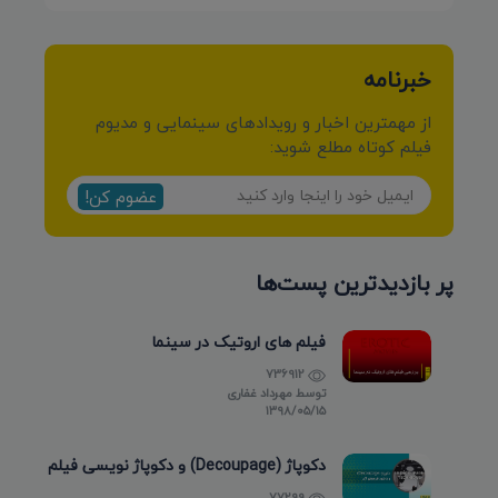
خبرنامه
از مهمترین اخبار و رویدادهای سینمایی و مدیوم
فیلم کوتاه مطلع شوید:
عضوم کن!
پر بازدیدترین پست‌ها
فیلم های اروتیک در سینما
736912
توسط
مهرداد غفاری
۱۳۹۸/۰۵/۱۵
دکوپاژ (Decoupage) و دکوپاژ نویسی فیلم
77299