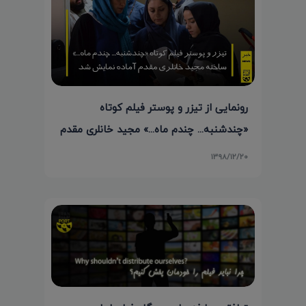
رونمایی از تیزر و پوستر فیلم کوتاه
«چندشنبه... چندم ماه...» مجید خانلری مقدم
۱۳۹۸/۱۲/۲۰