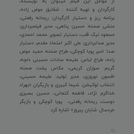
از عوامل این فیلم میتوان به: نویسنده،
کارگردان و تهیه کننده : شقایق عوض زاده،
برنامه ریز و دستیار کارگردان: ریحانه رفعتی،
منشی صحنه: حسین پناهی، مدیر فیلمبرداری:
مسعود نیک قلب، دستیار تصویر: محمد احمدی،
مدیر صدابرداری: علی اکبر اعتماد مقدم، دستیار
صدا: امیر پویا کوچکی، طراح صحنه: حمید عوض
زاده، طراح لباس: ملیحه سادات حسینی دلچه،
گریم: سوزان کریمی، عکاس پشت صحنه:
افسون نوروزی، مدیر تولید: ملیحه حسینی،
انتخاب لوکیشن: شیما کبیری و بازیگران «بهراد
خداکرم نژاد، فاطمه کنعانی، حسین بصیری
دوست، ریحانه رفعتی، پویا کوچکی و بازیگر
خردسال: شایان پیروز» اشاره کرد.