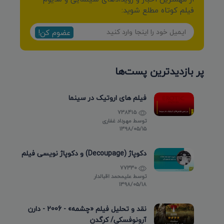
فیلم کوتاه مطلع شوید:
عضوم کن!
پر بازدیدترین پست‌ها
فیلم های اروتیک در سینما
738415
توسط
مهرداد غفاری
۱۳۹۸/۰۵/۱۵
دکوپاژ (Decoupage) و دکوپاژ نویسی فیلم
77330
توسط
علیمحمد اقبالدار
۱۳۹۸/۰۵/۱۸
نقد و تحلیل فیلم «چشمه» - 2006 - دارن
آرونوفسکی/ کرگدن