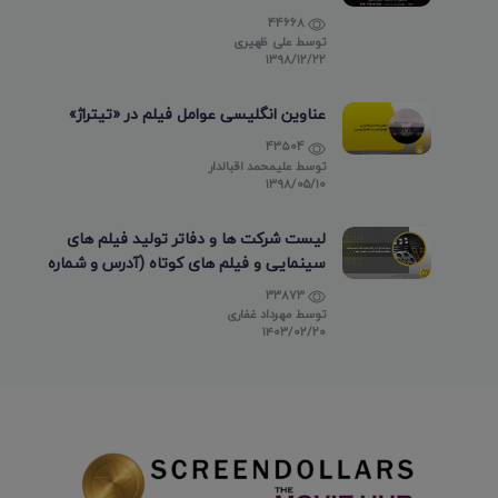
44668
توسط
علی ظهیری
۱۳۹۸/۱۲/۲۲
عناوین انگلیسی عوامل فیلم در «تیتراژ»
43504
توسط
علیمحمد اقبالدار
۱۳۹۸/۰۵/۱۰
لیست شرکت ها و دفاتر تولید فیلم های
سینمایی و فیلم های کوتاه (آدرس و شماره
تماس)
33873
توسط
مهرداد غفاری
۱۴۰۳/۰۲/۲۰