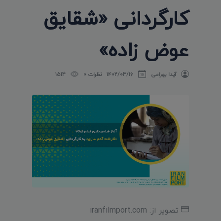
کارگردانی «شقایق
عوض زاده»
آیدا بهرامی
۱۴۰۲/۰۳/۱۶
نظرات 0
1514
تصویر از: iranfilmport.com