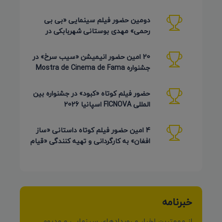
Pembroke Taparelli آمریکا
دومین حضور فیلم سینمایی «بی بی
رحمی» مهدی بوستانی شهربابکی در
جشنواره Pembroke Taparelli آمریکا
20 امین حضور انیمیشن «سیب سرخ» در
جشنواره Mostra de Cinema de Fama
برزیل 2026
حضور فیلم کوتاه «کبود» در جشنواره بین
المللی FICNOVA اسپانیا 2026
4 امین حضور فیلم کوتاه داستانی «ساز
افغان» به کارگردانی و تهیه کنندگی «قیام
کرمی شیرازی»
خبرنامه
از مهمترین اخبار و رویدادهای سینمایی و مدیوم