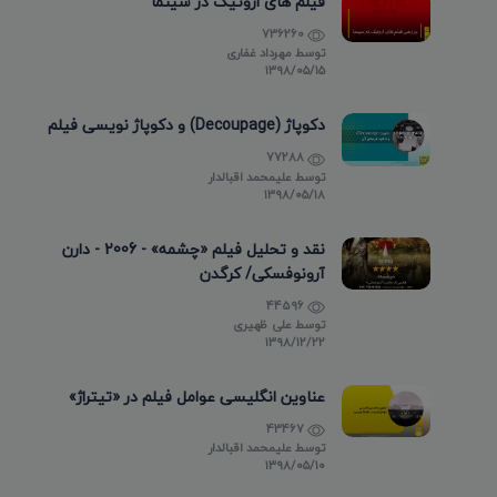
فیلم های اروتیک در سینما
736260
توسط
مهرداد غفاری
۱۳۹۸/۰۵/۱۵
دکوپاژ (Decoupage) و دکوپاژ نویسی فیلم
77288
توسط
علیمحمد اقبالدار
۱۳۹۸/۰۵/۱۸
نقد و تحلیل فیلم «چشمه» - 2006 - دارن
آرونوفسکی/ کرگدن
44596
توسط
علی ظهیری
۱۳۹۸/۱۲/۲۲
عناوین انگلیسی عوامل فیلم در «تیتراژ»
43467
توسط
علیمحمد اقبالدار
۱۳۹۸/۰۵/۱۰