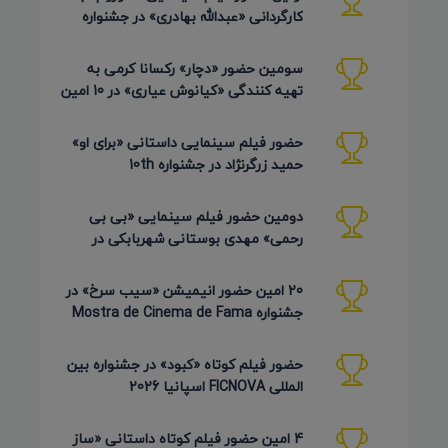
کارگردانی «عبدالله بهادری» در جشنواره
AZIMUTH روسیه 2026
سومین حضور «دچار» رکسانا کرمی به
تهیه کنندگی «کیانوش عیاری» در 10 امین
دوره Pembroke Taparelli
حضور فیلم سینمایی داستانی «برای او»
حمید زرگرنژاد در جشنواره 10th
Pembroke Taparelli آمریکا
دومین حضور فیلم سینمایی «بی بی
رحمی» مهدی بوستانی شهربابکی در
جشنواره Pembroke Taparelli آمریکا
20 امین حضور انیمیشن «سیب سرخ» در
جشنواره Mostra de Cinema de Fama
برزیل 2026
حضور فیلم کوتاه «کبود» در جشنواره بین
المللی FICNOVA اسپانیا 2026
4 امین حضور فیلم کوتاه داستانی «ساز