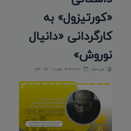
«کورتیزول» به
کارگردانی «دانیال
نوروش»
غزل صراف
۱۴۰۲/۰۱/۰۹
نظرات 0
1516