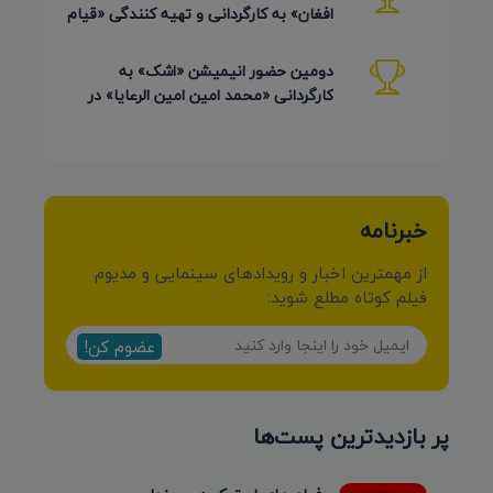
افغان» به کارگردانی و تهیه کنندگی «قیام
کرمی شیرازی»
دومین حضور انیمیشن «اشک» به
کارگردانی «محمد امین امین الرعایا» در
جشنواره Phu Lae تایلند 2026
خبرنامه
از مهمترین اخبار و رویدادهای سینمایی و مدیوم
فیلم کوتاه مطلع شوید:
عضوم کن!
پر بازدیدترین پست‌ها