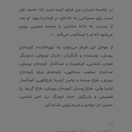
در خلاصه داستان این فیلم آمده است که: «احمد قرار
است برای سمپاشی به خانه‌ای در فرمانیه برود. او بعد
از رسیدن به خانه مشتری با صحنه عجیبی روبرو
می‌شود که او را میخکوب می‌کند... »
از عوامل این فیلم می‌توان به: تهیه‌کننده: کوردمان
پویش، نویسنده و کارگردان: دانیال نوروش، تدوینگر:
هومن نشتایی، فیلمبردار و صداگذار: کوردمان پویش،
صدابردار: یعقوب عبداللهی، جلوه‌های ویژه: کوردمان
پویش، طراح صحنه و لباس: آرمیتا فرج‌اللهی، آهنگساز:
ارشیا والی، طراح پوستر: کوردمان پویش، طراح گریم: رزا
فصیحی و بازیگران: احمد فرهنگ نیا، امیر شمس،
حسین جز جوادی و مریم زارعی اشاره کرد.
نظرات 0
لینک کوتاه و استاندارد: