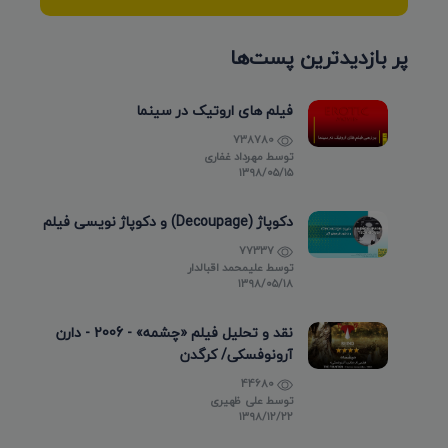
پر بازدیدترین پست‌ها
فیلم های اروتیک در سینما
738780
توسط
مهرداد غفاری
۱۳۹۸/۰۵/۱۵
دکوپاژ (Decoupage) و دکوپاژ نویسی فیلم
77337
توسط
علیمحمد اقبالدار
۱۳۹۸/۰۵/۱۸
نقد و تحلیل فیلم «چشمه» - 2006 - دارن
آرونوفسکی/ کرگدن
44680
توسط
علی ظهیری
۱۳۹۸/۱۲/۲۲