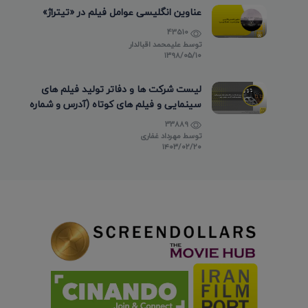
عناوین انگلیسی عوامل فیلم در «تیتراژ»
43510
توسط
علیمحمد اقبالدار
۱۳۹۸/۰۵/۱۰
لیست شرکت ها و دفاتر تولید فیلم های
سینمایی و فیلم های کوتاه (آدرس و شماره
تماس)
33889
توسط
مهرداد غفاری
۱۴۰۳/۰۲/۲۰