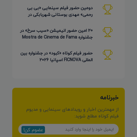
دومین حضور فیلم سینمایی «بی بی
رحمی» مهدی بوستانی شهربابکی در
جشنواره Pembroke Taparelli آمریکا
20 امین حضور انیمیشن «سیب سرخ» در
جشنواره Mostra de Cinema de Fama
برزیل 2026
حضور فیلم کوتاه «کبود» در جشنواره بین
المللی FICNOVA اسپانیا 2026
خبرنامه
از مهمترین اخبار و رویدادهای سینمایی و مدیوم
فیلم کوتاه مطلع شوید:
عضوم کن!