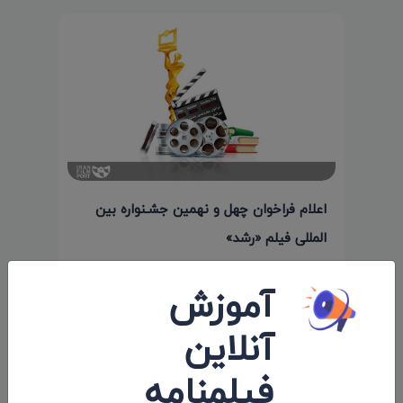
اعلام فراخوان چهل و نهمین جشـنواره بین‌
المللی فیلم «رشد»
۱۳۹۸/۰۳/۲۴
آموزش
آنلاین
نظرات 0
فیلمنامه
اولین کامنت و یا نظر را شما ثبت کنید.