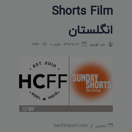
Shorts Film
انگلستان
علی ظهیری
۱۳۹۷/۱۱/۰۳
نظرات 0
2134
تصویر از: iranfilmport.com