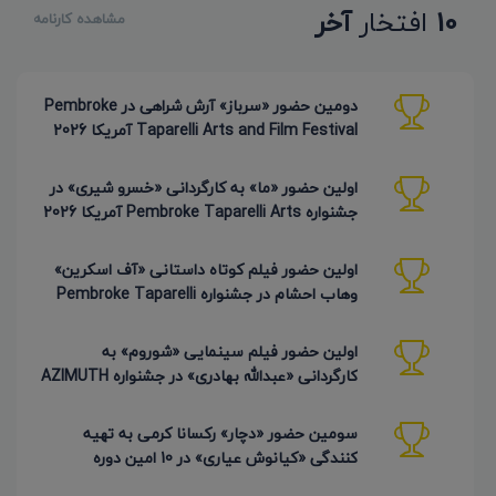
10
افتخار
آخر
مشاهده کارنامه
دومین حضور «سرباز» آرش شراهی در Pembroke
Taparelli Arts and Film Festival آمریکا 2026
اولین حضور «ما» به کارگردانی «خسرو شیری» در
جشنواره Pembroke Taparelli Arts آمریکا 2026
اولین حضور فیلم کوتاه داستانی «آف اسکرین»
وهاب احشام در جشنواره Pembroke Taparelli
آمریکا 2026
اولین حضور فیلم سینمایی «شوروم» به
کارگردانی «عبدالله بهادری» در جشنواره AZIMUTH
روسیه 2026
سومین حضور «دچار» رکسانا کرمی به تهیه
کنندگی «کیانوش عیاری» در 10 امین دوره
Pembroke Taparelli