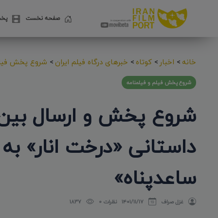
صفحه نخست
پخش
خانه
>
اخبار
>
کوتاه
>
خبرهای درگاه فیلم ایران
>
شروع پخش فیلم
شروع پخش فیلم و فیلمنامه
شروع پخش و ارسال بین‌ا
داستانی «درخت انار» به
ساعدپناه»
غزل صراف
۱۴۰۱/۱۱/۱۷
نظرات 0
1837