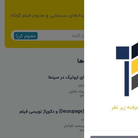
خبرنامه
از مهمترین اخبار و رویدادهای سینمایی و مدیوم فیلم کوتاه
مطلع شوید:
عضوم کن!
پر بازدیدترین پست‌ها
فیلم های اروتیک در سینما
737790
توسط
مهرداد غفاری
۱۳۹۸/۰۵/۱۵
رفته زیر نظر
دکوپاژ (Decoupage) و دکوپاژ نویسی فیلم
77313
توسط
علیمحمد اقبالدار
۱۳۹۸/۰۵/۱۸