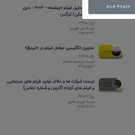
متوجه شدم
نقد و تحلیل فیلم «چشمه» - 2006 - دارن
آرونوفسکی/ کرگدن
44650
توسط
علی ظهیری
۱۳۹۸/۱۲/۲۲
عناوین انگلیسی عوامل فیلم در «تیتراژ»
43496
توسط
علیمحمد اقبالدار
۱۳۹۸/۰۵/۱۰
لیست شرکت ها و دفاتر تولید فیلم های سینمایی
و فیلم های کوتاه (آدرس و شماره تماس)
33843
توسط
مهرداد غفاری
۱۴۰۳/۰۲/۲۰