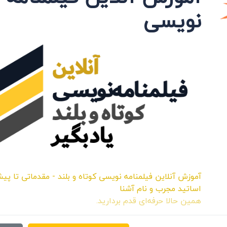
ن: توفیق امانی و پرویز رستمی، جلوه‌های ویژه: مصطفی حبیبی و هیمن
نویسی
ریا یوسفی و بازیگران: ویدا یونسی و زهرا ملکی اشاره کرد.
آموزش آنلاین فیلمنامه نویسی کوتاه و بلند - مقدماتی تا پیش
Siavash Saed
IYCS
سياوش ساعدپناه
اساتید مجرب و نام آشنا
همین حالا حرفه‌ای قدم بردارید.
اشتراک: