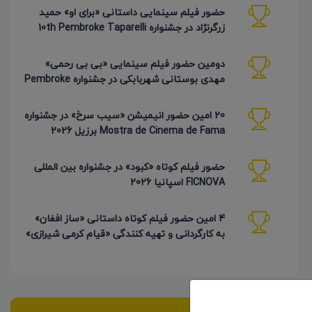
حضور فیلم سینمایی داستانی «برای او» حمید
زرگرنژاد در جشنواره 10th Pembroke Taparelli
آمریکا
دومین حضور فیلم سینمایی «بی بی رحمی»
مهدی بوستانی شهربابکی در جشنواره Pembroke
Taparelli آمریکا
20 امین حضور انیمیشن «سیب سرخ» در جشنواره
Mostra de Cinema de Fama برزیل 2026
حضور فیلم کوتاه «کبود» در جشنواره بین المللی
FICNOVA اسپانیا 2026
4 امین حضور فیلم کوتاه داستانی «ساز افغان»
به کارگردانی و تهیه کنندگی «قیام کرمی شیرازی»