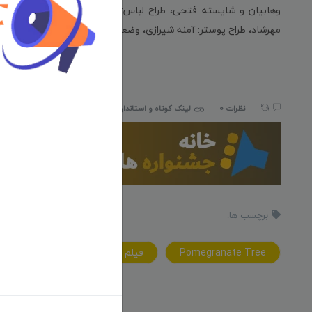
وهابیان و شایسته فتحی، طراح لباس: گشین میر احمدی، تدوینگرا
مهرشاد، طراح پوستر: آمنه شیرازی، وضعیت موسیقی: مهران بدخشان و ذک
نظرات 0
لینک کوتاه و استاندارد:
iranfilmport.com/1795
برچسب ها:
Pomegranate Tree
فيلم کوتاه درخت انار
panah