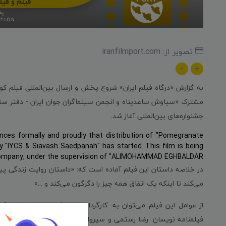
تصویر از: iranfilmport.com
-
+
به گزارش «درگاه فیلم ایران» شروع پخش و ارسال بین‌المللی فیلم کو
مشترک «سیاوش ساعدپناه و انجمن سینماگران جوان ایران - دفتر سنند
جشنواره‌های بین‌المللی آغاز شد.
nces formally and proudly that distribution of "Pomegranate
y "IYCS & Siavash Saedpanah" has started. This film is being
company, under the supervision of "ALIMOHAMMAD EGHBALDAR".
در خلاصه داستان این فیلم آماده است که: «داستان روایت زندگی پی
می‌کند تا اینکه یک اتفاق همه چیز را دگرگون می‌کند و ...»
از عوامل این فیلم می‌توان به: کارگردان: سیاوش ساعدپناه، تهیه‌
فیلمنامه نویسان: رضا رستمی و سیروان کریمی، فیلمبردار: وریا گلزار