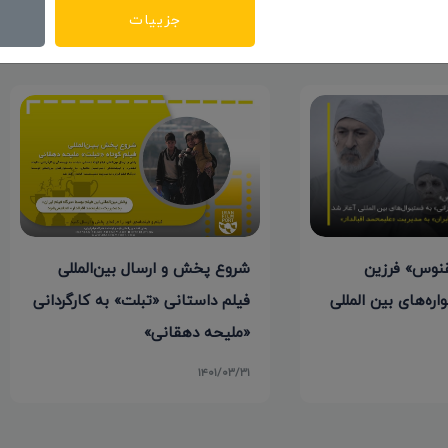
جزییات
نوس» فرزین
شروع پخش و ارسال بین‌المللی
اره‌های بین المللی
فیلم داستانی «تبلت» به کارگردانی
«ملیحه دهقانی»
۱۴۰۱/۰۳/۳۱