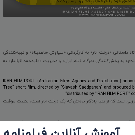
تاه داستانی «درخت انار» به کارگردانی «سیاوش ساعدپناه» و تهیه‌کنندگی
ج» به پخش‌کنندگی «درگاه فیلم ایران» و مدیریت «علیمحمد اقبالدار» به
IRAN FILM PORT (An Iranian Films Agency and Distribution) annou
Tree" short film, directed by "Siavash Saedpanah" and produced b
distributed by "IRAN FILM PORT" 
رزنی است که از تنها یادگار نوه‌اش که یک درخت انار است، بشدت مراقبت
کنندگان: سیاوش ساعدپناه و انجمن سینماگران جوان ایران - دفتر سنندج،
آموزش آنلاین فیلمنامه
یان، صدابردار: مبین قادری، صداگذار: حسین قورچیان، طراحان گریم: اشکان