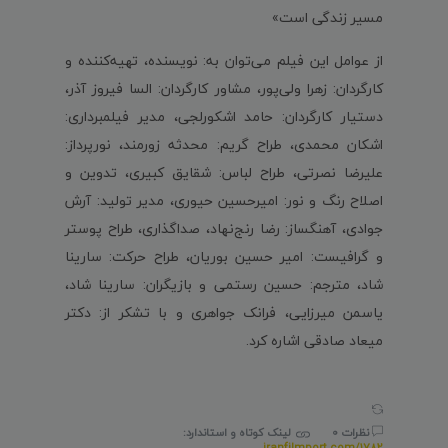
مسیر زندگی است»
از عوامل این فیلم می‌توان به: نویسنده، تهیه‌کننده و
کارگردان: زهرا ولی‌پور، مشاور کارگردان: السا فیروز آذر،
دستیار کارگردان: حامد اشکورلجی، مدیر فیلمبرداری:
اشکان محمدی، طراح گریم: محدثه زورمند، نورپرداز:
علیرضا نصرتی، طراح لباس: شقایق کبیری، تدوین و
اصلاح رنگ و نور: امیرحسین حیوری، مدیر تولید: آرش
جوادی، آهنگساز: رضا رنج‌نهاد، صداگذاری، طراح پوستر
و گرافیست: امیر حسین بوریان، طراح حرکت: سارینا
شاد، مترجم: حسین رستمی و بازیگران: سارینا شاد،
یاسمن میرزایی، فرانک جواهری و با تشکر از: دکتر
میعاد صادقی اشاره کرد.
نظرات 0
لینک کوتاه و استاندارد:
iranfilmport.com/1782