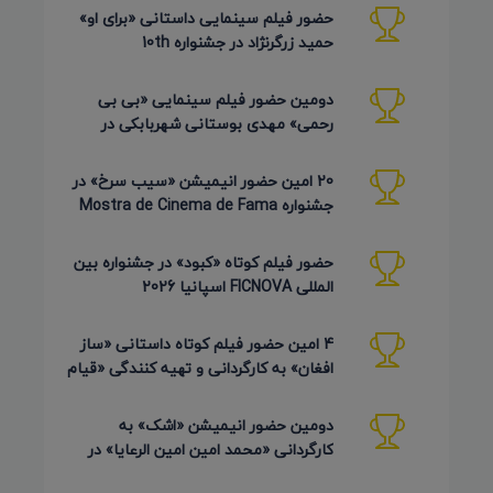
حضور فیلم سینمایی داستانی «برای او»
حمید زرگرنژاد در جشنواره 10th
Pembroke Taparelli آمریکا
دومین حضور فیلم سینمایی «بی بی
رحمی» مهدی بوستانی شهربابکی در
جشنواره Pembroke Taparelli آمریکا
20 امین حضور انیمیشن «سیب سرخ» در
جشنواره Mostra de Cinema de Fama
برزیل 2026
حضور فیلم کوتاه «کبود» در جشنواره بین
المللی FICNOVA اسپانیا 2026
4 امین حضور فیلم کوتاه داستانی «ساز
افغان» به کارگردانی و تهیه کنندگی «قیام
کرمی شیرازی»
دومین حضور انیمیشن «اشک» به
کارگردانی «محمد امین امین الرعایا» در
جشنواره Phu Lae تایلند 2026