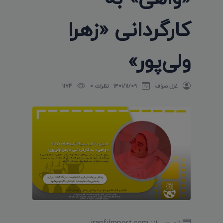
کارگردانی «زهرا
ولی‌پور»
غزل صراف
۱۴۰۱/۱۱/۰۹
نظرات 0
1174
تصویر از: iranfilmport.com