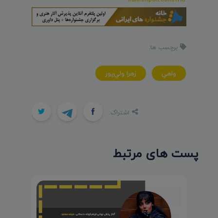
برچسب ها:
واهي
زهرا ولي‌پور
اشتراک:
پست های مرتبط