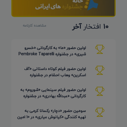
10
افتخار
آخر
مشاهده کارنامه
اولین حضور «ما» به کارگردانی «خسرو
شیری» در جشنواره Pembroke Taparelli
Arts آمریکا 2026
اولین حضور فیلم کوتاه داستانی «آف
اسکرین» وهاب احشام در جشنواره
Pembroke Taparelli آمریکا 2026
اولین حضور فیلم سینمایی «شوروم» به
کارگردانی «عبدالله بهادری» در جشنواره
AZIMUTH روسیه 2026
سومین حضور «دچار» رکسانا کرمی به
تهیه کنندگی «کیانوش عیاری» در 10 امین
دوره Pembroke Taparelli