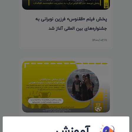
پخش فیلم «ققنوس» فرزین نوبرانی به
جشنواره‌های بین المللی آغاز شد
۱۴۰۰/۰۲/۱۱
شروع پخش و ارسال بین‌المللی فیلم
آموزش
داستانی «تبلت» به کارگردانی «ملیحه