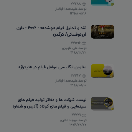
77288
توسط
علیمحمد اقبالدار
۱۳۹۸/۰۵/۱۸
نقد و تحلیل فیلم «چشمه» - 2006 - دارن
آرونوفسکی/ کرگدن
44596
توسط
علی ظهیری
۱۳۹۸/۱۲/۲۲
عناوین انگلیسی عوامل فیلم در «تیتراژ»
43467
توسط
علیمحمد اقبالدار
۱۳۹۸/۰۵/۱۰
لیست شرکت ها و دفاتر تولید فیلم های
سینمایی و فیلم های کوتاه (آدرس و شماره
تماس)
33771
توسط
مهرداد غفاری
۱۴۰۳/۰۲/۲۰