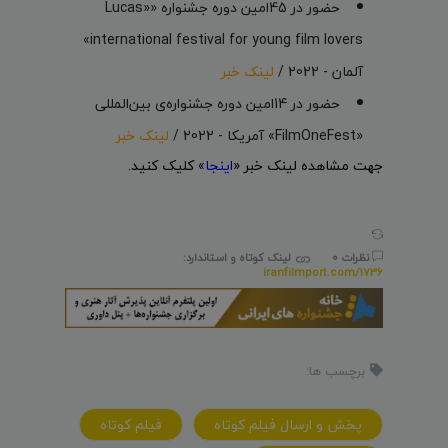
حضور در 45امین دوره جشنواره ««Lucas
international festival for young film lovers»
آلمان - 2022 /
لینک خبر
حضور در 14امین دوره جشنواره‌ی بین‌المللی
«FilmOneFest» آمریکا - 2022 /
لینک خبر
جهت مشاهده لینک خبر «
اینجا
» کلیک کنید.
نظرات 0
لینک کوتاه و استاندارد:
iranfilmport.com/1736
برچسب ها:
پخش و ارسال فيلم کوتاه
فيلم کوتاه