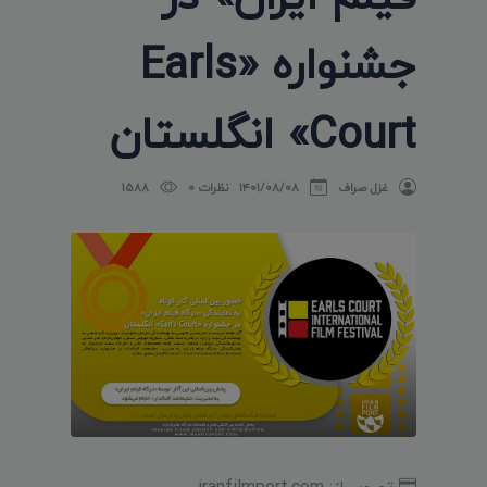
جشنواره «Earls
Court» انگلستان
غزل صراف
۱۴۰۱/۰۸/۰۸
نظرات 0
1588
تصویر از: iranfilmport.com