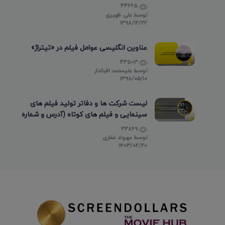
44665
توسط
علی ظهیری
۱۳۹۸/۱۲/۲۲
عناوین انگلیسی عوامل فیلم در «تیتراژ»
43503
توسط
علیمحمد اقبالدار
۱۳۹۸/۰۵/۱۰
لیست شرکت ها و دفاتر تولید فیلم های
سینمایی و فیلم های کوتاه (آدرس و شماره
تماس)
33869
توسط
مهرداد غفاری
۱۴۰۳/۰۲/۲۰