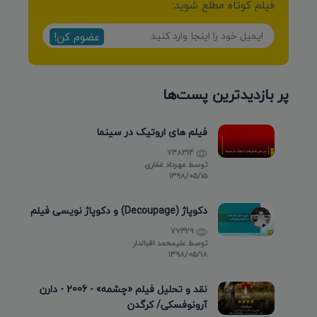
فیلم کوتاه مطلع شوید:
عضوم کن!
پر بازدیدترین پست‌ها
فیلم های اروتیک در سینما
738314
توسط
مهرداد غفاری
۱۳۹۸/۰۵/۱۵
دکوپاژ (Decoupage) و دکوپاژ نویسی فیلم
77329
توسط
علیمحمد اقبالدار
۱۳۹۸/۰۵/۱۸
نقد و تحلیل فیلم «چشمه» - 2006 - دارن
آرونوفسکی/ کرگدن