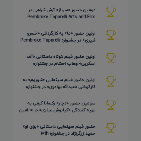
دومین حضور «سرباز» آرش شراهی در
Pembroke Taparelli Arts and Film
Festival آمریکا 2026
اولین حضور «ما» به کارگردانی «خسرو
شیری» در جشنواره Pembroke Taparelli
Arts آمریکا 2026
اولین حضور فیلم کوتاه داستانی «آف
اسکرین» وهاب احشام در جشنواره
Pembroke Taparelli آمریکا 2026
اولین حضور فیلم سینمایی «شوروم» به
کارگردانی «عبدالله بهادری» در جشنواره
AZIMUTH روسیه 2026
سومین حضور «دچار» رکسانا کرمی به
تهیه کنندگی «کیانوش عیاری» در 10 امین
دوره Pembroke Taparelli
حضور فیلم سینمایی داستانی «برای او»
حمید زرگرنژاد در جشنواره 10th
Pembroke Taparelli آمریکا