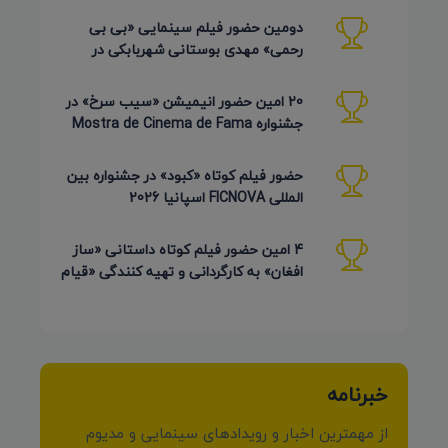
دومین حضور فیلم سینمایی «بی بی
رحمی» مهدی بوستانی شهربابکی در
جشنواره Pembroke Taparelli آمریکا
20 امین حضور انیمیشن «سیب سرخ» در
جشنواره Mostra de Cinema de Fama
برزیل 2026
حضور فیلم کوتاه «کبود» در جشنواره بین
المللی FICNOVA اسپانیا 2026
4 امین حضور فیلم کوتاه داستانی «ساز
افغان» به کارگردانی و تهیه کنندگی «قیام
کرمی شیرازی»
خبرنامه
از مهمترین اخبار و رویدادهای سینمایی و مدیوم