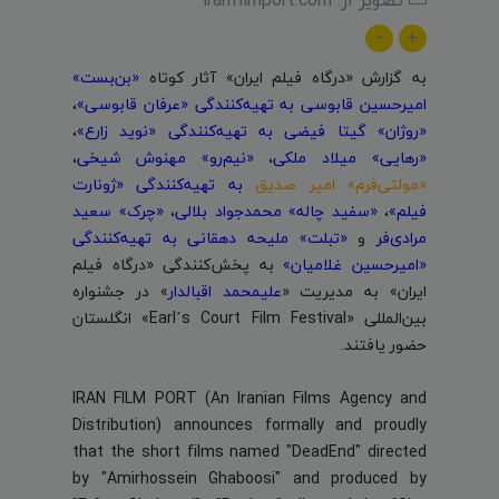
-
+
به گزارش «درگاه فیلم ایران» آثار کوتاه
«بن‌بست»
امیرحسین قابوسی به تهیه‌کنندگی «عرفان قابوسی»
،
«روژان» گیتا فیضی به تهیه‌کنندگی «نوید زارع»
،
«رهایی» میلاد ملکی
،
«نیم‌رو» مهنوش شیخی
،
«مولتی‌فرم» امیر صدیق
به تهیه‌کنندگی «ژونارت
فیلم»
،
«سفید چاله» محمدجواد بلالی
،
«چرک» سعید
مرادی‌فر
و
«تبلت» ملیحه دهقانی به تهیه‌کنندگی
«امیرحسین غلامیان»
به پخش‌کنندگی «درگاه فیلم
ایران» به مدیریت «
علیمحمد اقبالدار
» در جشنواره
بین‌المللی «
Earl’s Court Film Festival
» انگلستان
حضور یافتند.
IRAN FILM PORT (An Iranian Films Agency and
Distribution) announces formally and proudly
that the short films named "DeadEnd" directed
by "Amirhossein Ghaboosi" and produced by