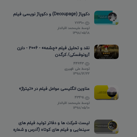
دکوپاژ (Decoupage) و دکوپاژ نویسی فیلم
77310
توسط
علیمحمد اقبالدار
۱۳۹۸/۰۵/۱۸
نقد و تحلیل فیلم «چشمه» - 2006 - دارن
آرونوفسکی/ کرگدن
44643
توسط
علی ظهیری
۱۳۹۸/۱۲/۲۲
عناوین انگلیسی عوامل فیلم در «تیتراژ»
43491
توسط
علیمحمد اقبالدار
۱۳۹۸/۰۵/۱۰
لیست شرکت ها و دفاتر تولید فیلم های
سینمایی و فیلم های کوتاه (آدرس و شماره
تماس)