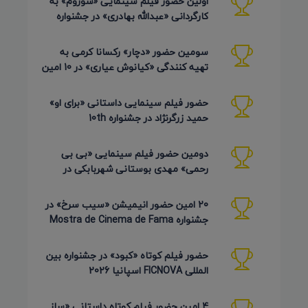
اولین حضور فیلم سینمایی «شوروم» به
کارگردانی «عبدالله بهادری» در جشنواره
AZIMUTH روسیه 2026
سومین حضور «دچار» رکسانا کرمی به
تهیه کنندگی «کیانوش عیاری» در 10 امین
دوره Pembroke Taparelli
حضور فیلم سینمایی داستانی «برای او»
حمید زرگرنژاد در جشنواره 10th
Pembroke Taparelli آمریکا
دومین حضور فیلم سینمایی «بی بی
رحمی» مهدی بوستانی شهربابکی در
جشنواره Pembroke Taparelli آمریکا
20 امین حضور انیمیشن «سیب سرخ» در
جشنواره Mostra de Cinema de Fama
برزیل 2026
حضور فیلم کوتاه «کبود» در جشنواره بین
المللی FICNOVA اسپانیا 2026
4 امین حضور فیلم کوتاه داستانی «ساز