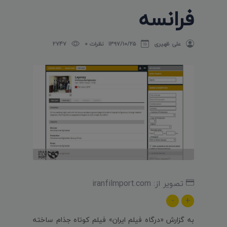
فرانسه
علی ظهیری
۱۳۹۷/۱۰/۲۵
نظرات 0
2747
تصویر از: iranfilmport.com
-
+
به گزارش «درگاه فیلم ایران» فیلم کوتاه جذام ساخته