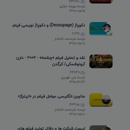
737710
توسط
مهرداد غفاری
۱۳۹۸/۰۵/۱۵
دکوپاژ (Decoupage) و دکوپاژ نویسی فیلم
77311
توسط
علیمحمد اقبالدار
۱۳۹۸/۰۵/۱۸
نقد و تحلیل فیلم «چشمه» - 2006 - دارن
آرونوفسکی/ کرگدن
44649
توسط
علی ظهیری
۱۳۹۸/۱۲/۲۲
عناوین انگلیسی عوامل فیلم در «تیتراژ»
43495
توسط
علیمحمد اقبالدار
۱۳۹۸/۰۵/۱۰
لیست شرکت ها و دفاتر تولید فیلم های