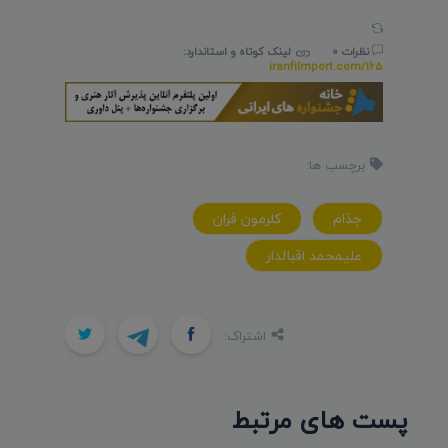
نظرات 0
لینک کوتاه و استاندارد:
iranfilmport.com/165
برچسب ها:
جذام
کلرمون فران
عليمحمد اقبالدار
اشتراک:
پست های مرتبط