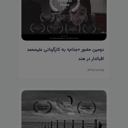
دومین حضور «جذام» به کارگردانی علیمحمد
اقبالدار در هند
۱۳۹۷/۰۶/۲۵