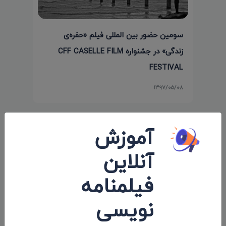
سومین حضور بین المللی فیلم «حفره‌ی
زندگی» در جشنواره CFF CASELLE FILM
FESTIVAL
۱۳۹۷/۰۵/۰۸
آموزش
نظرات 0
آنلاین
اولین کامنت و یا نظر را شما ثبت کنید.
فیلمنامه
نویسی