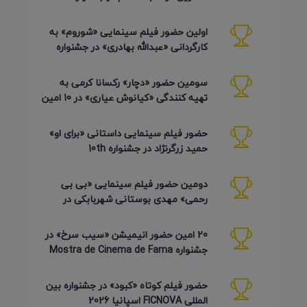
Pembroke Taparelli آمریکا 2026
اولین حضور فیلم سینمایی «شوروم» به
کارگردانی «عبدالله بهادری» در جشنواره
AZIMUTH روسیه 2026
سومین حضور «دچار» رکسانا کرمی به
تهیه کنندگی «کیانوش عیاری» در 10 امین
دوره Pembroke Taparelli
حضور فیلم سینمایی داستانی «برای او»
حمید زرگرنژاد در جشنواره 10th
Pembroke Taparelli آمریکا
دومین حضور فیلم سینمایی «بی بی
رحمی» مهدی بوستانی شهربابکی در
جشنواره Pembroke Taparelli آمریکا
20 امین حضور انیمیشن «سیب سرخ» در
جشنواره Mostra de Cinema de Fama
برزیل 2026
حضور فیلم کوتاه «کبود» در جشنواره بین
المللی FICNOVA اسپانیا 2026