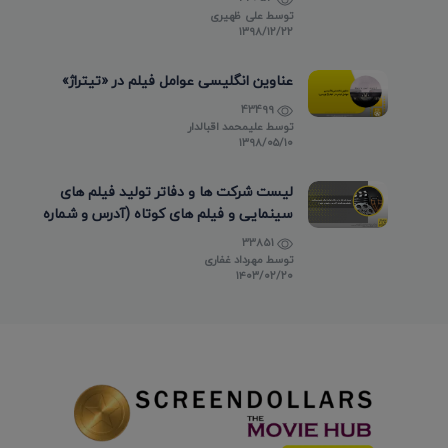
توسط
علی ظهیری
۱۳۹۸/۱۲/۲۲
عناوین انگلیسی عوامل فیلم در «تیتراژ»
43499
توسط
علیمحمد اقبالدار
۱۳۹۸/۰۵/۱۰
لیست شرکت ها و دفاتر تولید فیلم های
سینمایی و فیلم های کوتاه (آدرس و شماره
تماس)
33851
توسط
مهرداد غفاری
۱۴۰۳/۰۲/۲۰