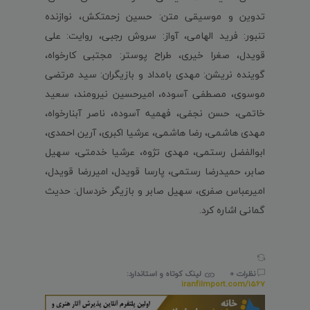
تدوین و موسیقی متن: حسین زحمتکش، نوازنده
تنبور: فرید الهامی، آواز: سروش رجبی، روایت: علی
قویدل، صغرا خیری، طراح پوستر: مجتبی کارخواه،
گوینده نریشن: مهدی بامداد و بازیگران: سید مرتضی
موسوی، مصطفی آسوده، امیرحسین نیرومند، سعید
خاتمی، حسن نجفی، فهمیه آسوده، ناصر آبنارخواه،
مهدی هاشمی، رضا هاشمی، عرشیا اکبری، آرین احمدی،
ابوالفضل رستمی، مهدی تژوه، عرشیا خدمتی، سهیل
صابر، حمیدرضا رستمی، پارسا قویدل، امیررضا قویدل،
امیرعباس صفری، سهیل صابر و بازیگر خردسال: حدیث
گمانی اشاره کرد.
نظرات 0
لینک کوتاه و استاندارد:
iranfilmport.com/1567