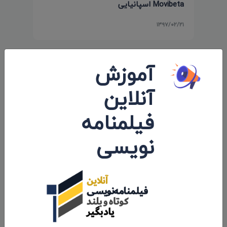
Movibeta اسپانیایی
۱۳۹۷/۰۲/۲۱
آموزش
آنلاین
فیلمنامه
نویسی
درگاه فیلم ایران افتتاح شد
۱۳۹۷/۰۲/۰۸