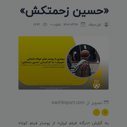
«حسین زحمتکش»
غزل صراف
۱۴۰۱/۰۳/۱۶
نظرات 0
1772
تصویر از: iranfilmport.com
-
+
به گزارش «درگاه فیلم ایران» از پوستر فیلم کوتاه