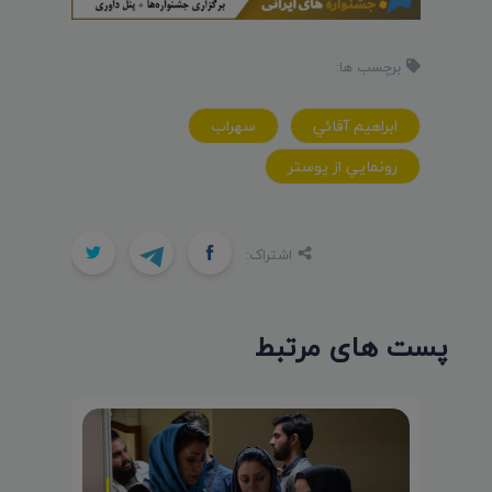
برچسب ها:
ابراهيم آقائي
سهراب
رونمايي از پوستر
اشتراک:
پست های مرتبط