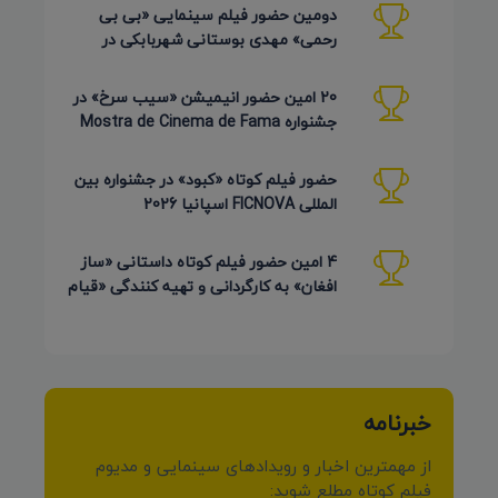
دومین حضور فیلم سینمایی «بی بی
رحمی» مهدی بوستانی شهربابکی در
جشنواره Pembroke Taparelli آمریکا
20 امین حضور انیمیشن «سیب سرخ» در
جشنواره Mostra de Cinema de Fama
برزیل 2026
حضور فیلم کوتاه «کبود» در جشنواره بین
المللی FICNOVA اسپانیا 2026
4 امین حضور فیلم کوتاه داستانی «ساز
افغان» به کارگردانی و تهیه کنندگی «قیام
کرمی شیرازی»
خبرنامه
از مهمترین اخبار و رویدادهای سینمایی و مدیوم
فیلم کوتاه مطلع شوید: