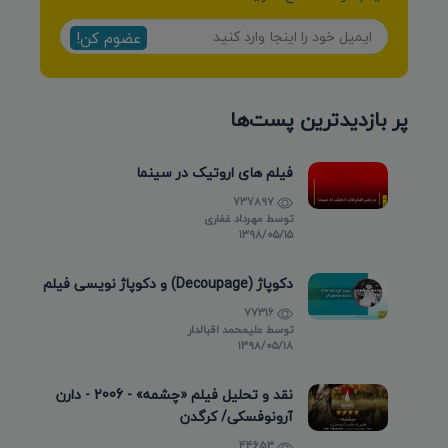
عضوم کن!
پر بازدیدترین پست‌ها
فیلم های اروتیک در سینما
737897
توسط
مهرداد غفاری
۱۳۹۸/۰۵/۱۵
دکوپاژ (Decoupage) و دکوپاژ نویسی فیلم
77316
توسط
علیمحمد اقبالدار
۱۳۹۸/۰۵/۱۸
نقد و تحلیل فیلم «چشمه» - 2006 - دارن
آرونوفسکی/ کرگدن
44653