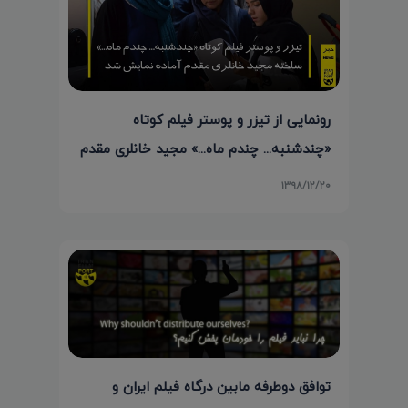
رونمایی از تیزر و پوستر فیلم کوتاه
«چندشنبه... چندم ماه...» مجید خانلری مقدم
۱۳۹۸/۱۲/۲۰
توافق دوطرفه مابین درگاه فیلم ایران و