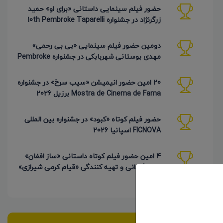
حضور فیلم سینمایی داستانی «برای او» حمید
زرگرنژاد در جشنواره 10th Pembroke Taparelli
آمریکا
دومین حضور فیلم سینمایی «بی بی رحمی»
مهدی بوستانی شهربابکی در جشنواره Pembroke
Taparelli آمریکا
20 امین حضور انیمیشن «سیب سرخ» در جشنواره
Mostra de Cinema de Fama برزیل 2026
حضور فیلم کوتاه «کبود» در جشنواره بین المللی
FICNOVA اسپانیا 2026
4 امین حضور فیلم کوتاه داستانی «ساز افغان»
به کارگردانی و تهیه کنندگی «قیام کرمی شیرازی»