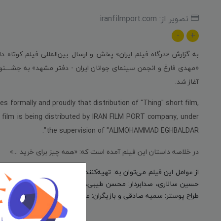
تصویر از: iranfilmport.com
-
+
به گزارش «درگاه فیلم ایران» پخش و ارسال بین‌المللی فیلم کوتاه 
«
مهدی فارغ و انجمن سینمای جوانان ایران - دفتر مشهد
» به جشــــن
آغاز شد.
 formally and proudly that distribution of "Thing" short film,
film is being distributed by IRAN FILM PORT company, under
the supervision of "ALIMOHAMMAD EGHBALDAR".
در خلاصه داستان این فیلم آمده است که: «همه چیز برای خرید ...»
از عوامل این فیلم می‌توان به: تهیه‌کننده: مهدی فارغ و انجمن سینما
حسین سالاری، صدابردار: محسن طیبی، صداگذار: حسام‌الدین ظریف، گ
طراح پوستر: سمیه صادقی و بازیگران: علی موسیقیدان، سپیده مذهب،