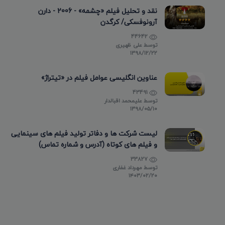
نقد و تحلیل فیلم «چشمه» - 2006 - دارن
آرونوفسکی/ کرگدن
44642
توسط
علی ظهیری
۱۳۹۸/۱۲/۲۲
عناوین انگلیسی عوامل فیلم در «تیتراژ»
43491
توسط
علیمحمد اقبالدار
۱۳۹۸/۰۵/۱۰
لیست شرکت ها و دفاتر تولید فیلم های سینمایی
و فیلم های کوتاه (آدرس و شماره تماس)
33827
توسط
مهرداد غفاری
۱۴۰۳/۰۲/۲۰