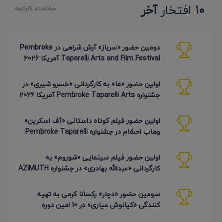
10
افتخار
آخر
مشاهده کارنامه
دومین حضور «سرباز» آرش شراهی در Pembroke
Taparelli Arts and Film Festival آمریکا 2026
اولین حضور «ما» به کارگردانی «خسرو شیری» در
جشنواره Pembroke Taparelli Arts آمریکا 2026
اولین حضور فیلم کوتاه داستانی «آف اسکرین»
وهاب احشام در جشنواره Pembroke Taparelli
آمریکا 2026
اولین حضور فیلم سینمایی «شوروم» به
کارگردانی «عبدالله بهادری» در جشنواره AZIMUTH
روسیه 2026
سومین حضور «دچار» رکسانا کرمی به تهیه
کنندگی «کیانوش عیاری» در 10 امین دوره
Pembroke Taparelli