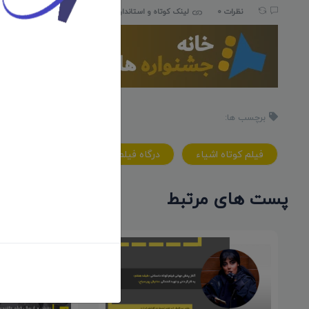
نظرات 0
لینک کوتاه و استاندارد:
iranfilmport.com/1539
برچسب ها:
فيلم کوتاه اشياء
درگاه فيلم ايران
فيلم کوتاه
پست های مرتبط