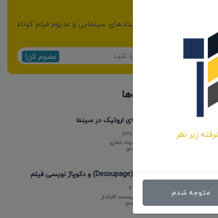
خبرنامه
از مهمترین اخبار و رویدادهای سینمایی و مدیوم فیلم کوتاه
مطلع شوید:
عضوم کن!
پر بازدیدترین پست‌ها
فیلم های اروتیک در سینما
رفته زیر نظر
737553
توسط
مهرداد غفاری
۱۳۹۸/۰۵/۱۵
دکوپاژ (Decoupage) و دکوپاژ نویسی فیلم
77310
متوجه شدم
توسط
علیمحمد اقبالدار
۱۳۹۸/۰۵/۱۸