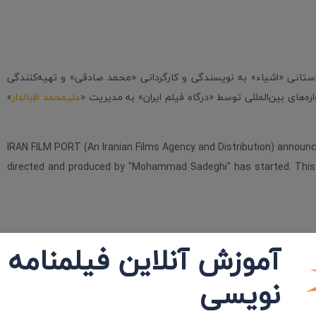
داستانی «اشیاء» به نویسندگی و کارگردانی «محمد صادقی» و تهیه‌کنندگی
واره‌های بین‌المللی توسط «درگاه فیلم ایران» به مدیریت «
علیمحمد اقبالدار
»
IRAN FILM PORT (An Iranian Films Agency and Distribution) announces
directed and produced by "Mohammad Sadeghi" has started. This 
آموزش آنلاین فیلمنامه
ی جوانان ایران «دفتر مشهد»، نویسنده و کارگردان: محمد صادقی، فیلمبردار:
ریم: سمیه ارقبایی، طراح لباس: حسن یگانه، تدوینگر: حسام‌الدین ظریف،
نویسی
 منصور رحمانی و سوگل عیدی اشاره کرد.