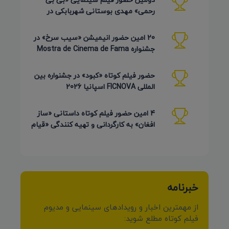
رحمی» مهدی بوستانی شهربابکی در
جشنواره Pembroke Taparelli آمریکا
20 امین حضور انیمیشن «سیب سرخ» در
جشنواره Mostra de Cinema de Fama
برزیل 2026
حضور فیلم کوتاه «کبود» در جشنواره بین
المللی FICNOVA اسپانیا 2026
4 امین حضور فیلم کوتاه داستانی «ساز
افغان» به کارگردانی و تهیه کنندگی «قیام
کرمی شیرازی»
خبرنامه
از مهمترین اخبار و رویدادهای سینمایی و مدیوم
فیلم کوتاه مطلع شوید: