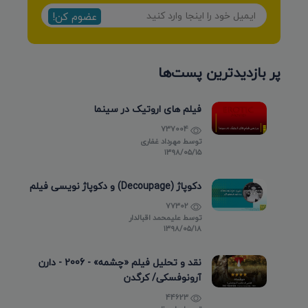
عضوم کن!
پر بازدیدترین پست‌ها
فیلم های اروتیک در سینما
737004
توسط
مهرداد غفاری
۱۳۹۸/۰۵/۱۵
دکوپاژ (Decoupage) و دکوپاژ نویسی فیلم
77302
توسط
علیمحمد اقبالدار
۱۳۹۸/۰۵/۱۸
نقد و تحلیل فیلم «چشمه» - 2006 - دارن
آرونوفسکی/ کرگدن
44623