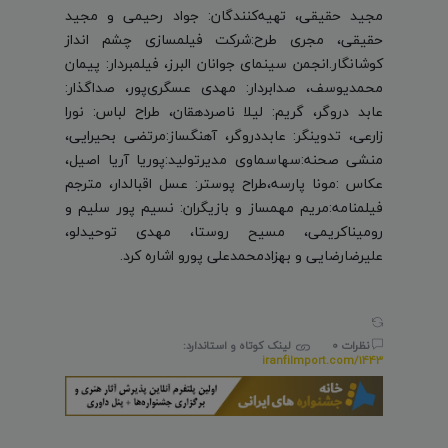
مجید حقیقی، تهیه‌کنندگان: جواد رحیمی و مجید
حقیقی، مجری طرح:شرکت فیلمسازی چشم انداز
کوشانگار.انجمن سینمای جوانان البرز، فیلمبردار: پیمان
محمدیوسف، صدابردار: مهدی عسگری‌پور، صداگذار:
عابد دروگر، گریم: لیلا ناصردهقان، طراح لباس: نورا
زارعی، تدوینگر: عابددروگر، آهنگساز:مرتضی بحیرایی،
منشی صحنه:سهاسماوی مدیرتولید:پوریا آریا اصیل،
عکاس :مونا پارسه،طراح پوستر: عسل اقبالدار، مترجم
فیلمنامه:مریم مهمساز و بازیگران: نسیم پور سلیم و
رومیناکریمی، مسیح روستا، مهدی توحیدلو،
علیرضارضایی و بهزادمحمدعلی پورو اشاره کرد.
نظرات 0
لینک کوتاه و استاندارد:
iranfilmport.com/1443