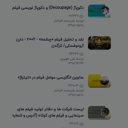
دکوپاژ (Decoupage) و دکوپاژ نویسی فیلم
77329
توسط
علیمحمد اقبالدار
۱۳۹۸/۰۵/۱۸
نقد و تحلیل فیلم «چشمه» - 2006 - دارن
آرونوفسکی/ کرگدن
44666
توسط
علی ظهیری
۱۳۹۸/۱۲/۲۲
عناوین انگلیسی عوامل فیلم در «تیتراژ»
43503
توسط
علیمحمد اقبالدار
۱۳۹۸/۰۵/۱۰
لیست شرکت ها و دفاتر تولید فیلم های
سینمایی و فیلم های کوتاه (آدرس و شماره
تماس)
33871