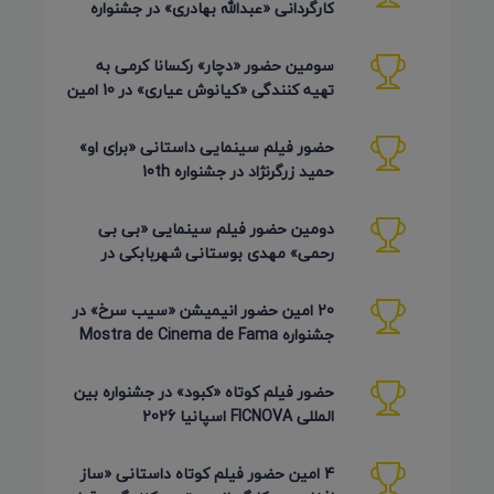
کارگردانی «عبدالله بهادری» در جشنواره
AZIMUTH روسیه 2026
سومین حضور «دچار» رکسانا کرمی به
تهیه کنندگی «کیانوش عیاری» در 10 امین
دوره Pembroke Taparelli
حضور فیلم سینمایی داستانی «برای او»
حمید زرگرنژاد در جشنواره 10th
Pembroke Taparelli آمریکا
دومین حضور فیلم سینمایی «بی بی
رحمی» مهدی بوستانی شهربابکی در
جشنواره Pembroke Taparelli آمریکا
20 امین حضور انیمیشن «سیب سرخ» در
جشنواره Mostra de Cinema de Fama
برزیل 2026
حضور فیلم کوتاه «کبود» در جشنواره بین
المللی FICNOVA اسپانیا 2026
4 امین حضور فیلم کوتاه داستانی «ساز