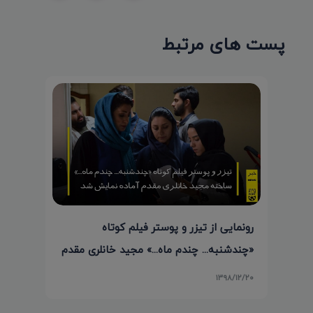
پست های مرتبط
رونمایی از تیزر و پوستر فیلم کوتاه
«چندشنبه... چندم ماه...» مجید خانلری مقدم
۱۳۹۸/۱۲/۲۰