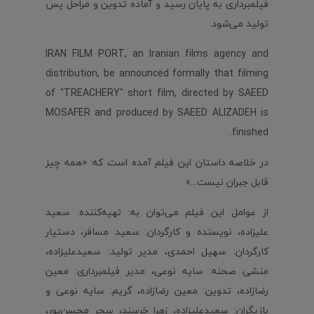
فیلمبرداری به پایان رسید و آماده تدوین و مراحل پس
تولید می‌شود.
IRAN FILM PORT, an Iranian films agency and
distribution, be announced formally that filming
of "TREACHERY" short film, directed by SAEED
MOSAFER and produced by SAEED ALIZADEH is
finished.
در خلاصه داستان این فیلم آمده است که: «همه چیز
قابل جبران نیست...»
از عوامل این فیلم می‌توان به: تهیه‌کننده: سعید
علیزاده، نویسنده و کارگردان: سعید مسافر، دستیار
کارگردان: سهیل احمدی، مدیر تولید: سعیدعلیزاده،
منشی صحنه: سایه نوعی، مدیر فیلمبرداری: معین
رضازاده، تدوین: معین رضازاده، گریم: سایه نوعی و
بازیگران: سعیدعلیزاده، زهرا خرسند، سحر محسن‌پور،