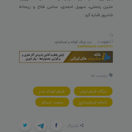
متین رحمتی، سهیل احمدی، سامی فلاح و ریحانه
شادپور اشاره کرد.
نظرات 0
لینک کوتاه و استاندارد:
iranfilmport.com/1380
برچسب ها:
درگاه فيلم ايران
فيلم کوتاه غدر
اتمام فيلمبرداري
سعيد مسافر
اشتراک: