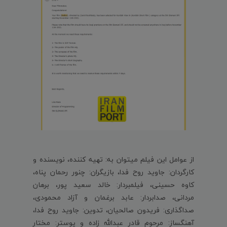
از عوامل این فیلم میتوان به: تهیه کننده، نویسنده و
کارگردان: جاوید روح فدا، بازیگران: چنور رحمان پناه،
کاوه حسینی، فیلمبردار: خالد سعید پور، برهان
مردانی، صدابردار: عابد برغمان و آزاد محمودی،
صداگذاری: فریدون صالحیان، تدوین: جاوید روح فدا،
آهنگساز: مرحوم قادر عبدالله زاده و پوستر: مختار