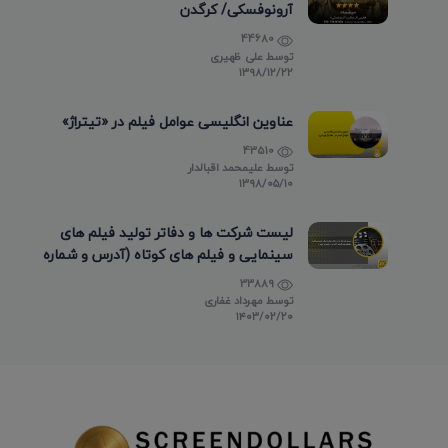
آرونوفسکی/ کرگدن
44680
توسط
علی ظهیری
۱۳۹۸/۱۲/۲۲
عناوین انگلیسی عوامل فیلم در «تیتراژ»
43510
توسط
علیمحمد اقبالدار
۱۳۹۸/۰۵/۱۰
لیست شرکت ها و دفاتر تولید فیلم های
سینمایی و فیلم های کوتاه (آدرس و شماره
تماس)
33889
توسط
مهرداد غفاری
۱۴۰۳/۰۲/۲۰