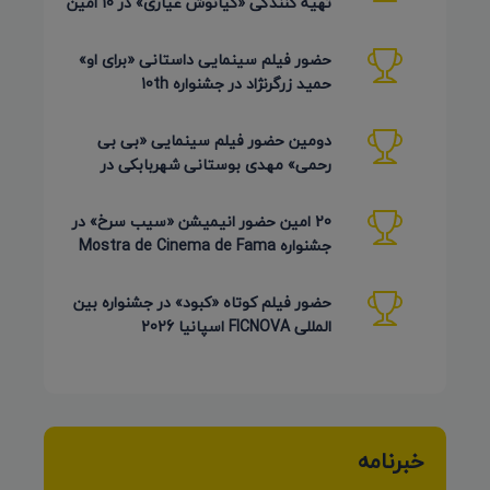
تهیه کنندگی «کیانوش عیاری» در 10 امین
دوره Pembroke Taparelli
حضور فیلم سینمایی داستانی «برای او»
حمید زرگرنژاد در جشنواره 10th
Pembroke Taparelli آمریکا
دومین حضور فیلم سینمایی «بی بی
رحمی» مهدی بوستانی شهربابکی در
جشنواره Pembroke Taparelli آمریکا
20 امین حضور انیمیشن «سیب سرخ» در
جشنواره Mostra de Cinema de Fama
برزیل 2026
حضور فیلم کوتاه «کبود» در جشنواره بین
المللی FICNOVA اسپانیا 2026
خبرنامه