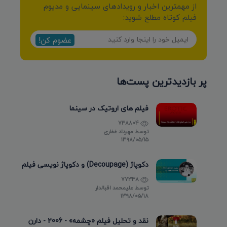
از مهمترین اخبار و رویدادهای سینمایی و مدیوم
فیلم کوتاه مطلع شوید:
عضوم کن!
پر بازدیدترین پست‌ها
فیلم های اروتیک در سینما
738804
توسط
مهرداد غفاری
۱۳۹۸/۰۵/۱۵
دکوپاژ (Decoupage) و دکوپاژ نویسی فیلم
77338
توسط
علیمحمد اقبالدار
۱۳۹۸/۰۵/۱۸
نقد و تحلیل فیلم «چشمه» - 2006 - دارن