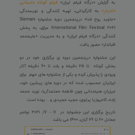
به گزارش «درگاه فیلم ایران»
فیلم کوتاه داستانی
«نادیار»
به کارگردانی، تهیه کنندگی و نویسندگی
«جاوید روح فدا» درپنجمین دوره جشنواره
Slemani
International Film Festival
2021 عراق، به پخش
کنندگی «درگاه فیلم ایران» و به مدیریت «علیمحمد
اقبالدار» حضور یافت.
این جشنواره درپنجمین دوره ی برگزاری خود در دو
بخش کوتاه تا 25 دقیقه و بلند تا 60 دقیقه آثار
ورودی را پذیرش کرده و یکی از جشنواره های مهم برای
ایرانیان محسوب شده که در دوره های پیشین خود،
میزبان هنرمندانی چون فاطمه معتمدآریا، نوید محمد
زاده، کامپوزیا پرتوی، مجید مجیدی و ... بوده است.
تاریخ برگزاری این جشنواره: در 11 – 17, 2021 نوامبر
معادل 20 تا 26 آبان، 1400 می باشد.