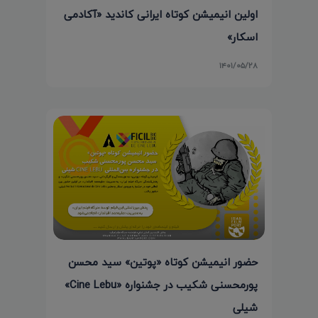
اولین انیمیشن کوتاه ایرانی کاندید «آکادمی
اسکار»
۱۴۰۱/۰۵/۲۸
حضور انیمیشن کوتاه «پوتین» سید محسن
پورمحسنی شکیب در جشنواره «Cine Lebu»
شیلی