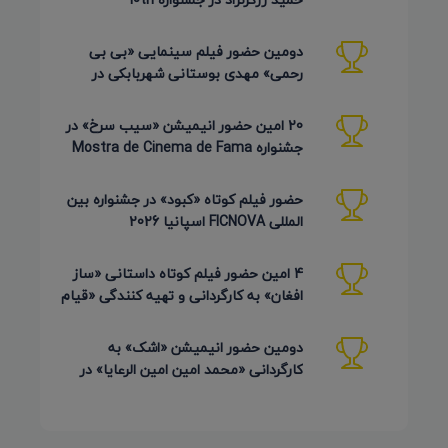
Pembroke Taparelli آمریکا
دومین حضور فیلم سینمایی «بی بی
رحمی» مهدی بوستانی شهربابکی در
جشنواره Pembroke Taparelli آمریکا
20 امین حضور انیمیشن «سیب سرخ» در
جشنواره Mostra de Cinema de Fama
برزیل 2026
حضور فیلم کوتاه «کبود» در جشنواره بین
المللی FICNOVA اسپانیا 2026
4 امین حضور فیلم کوتاه داستانی «ساز
افغان» به کارگردانی و تهیه کنندگی «قیام
کرمی شیرازی»
دومین حضور انیمیشن «اشک» به
کارگردانی «محمد امین امین الرعایا» در
جشنواره Phu Lae تایلند 2026