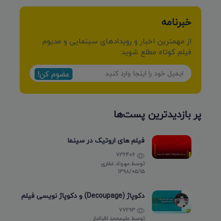
خبرنامه
از مهمترین اخبار و رویدادهای سینمایی و مدیوم
فیلم کوتاه مطلع شوید:
عضوم کن!
پر بازدیدترین پست‌ها
فیلم های اروتیک در سینما
736406
توسط
مهرداد غفاری
۱۳۹۸/۰۵/۱۵
دکوپاژ (Decoupage) و دکوپاژ نویسی فیلم
77293
توسط
علیمحمد اقبالدار