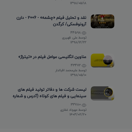
۱۳۹۸/۰۵/۱۸
نقد و تحلیل فیلم «چشمه» - 2006 - دارن
آرونوفسکی/ کرگدن
44598
توسط
علی ظهیری
۱۳۹۸/۱۲/۲۲
عناوین انگلیسی عوامل فیلم در «تیتراژ»
43472
توسط
علیمحمد اقبالدار
۱۳۹۸/۰۵/۱۰
لیست شرکت ها و دفاتر تولید فیلم های
سینمایی و فیلم های کوتاه (آدرس و شماره
تماس)
33780
توسط
مهرداد غفاری
۱۴۰۳/۰۲/۲۰