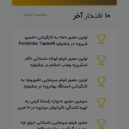
10
افتخار
آخر
مشاهده کارنامه
اولین حضور «ما» به کارگردانی «خسرو
شیری» در جشنواره Pembroke Taparelli
Arts آمریکا 2026
اولین حضور فیلم کوتاه داستانی «آف
اسکرین» وهاب احشام در جشنواره
Pembroke Taparelli آمریکا 2026
اولین حضور فیلم سینمایی «شوروم» به
کارگردانی «عبدالله بهادری» در جشنواره
AZIMUTH روسیه 2026
سومین حضور «دچار» رکسانا کرمی به
تهیه کنندگی «کیانوش عیاری» در 10 امین
دوره Pembroke Taparelli
حضور فیلم سینمایی داستانی «برای او»
حمید زرگرنژاد در جشنواره 10th