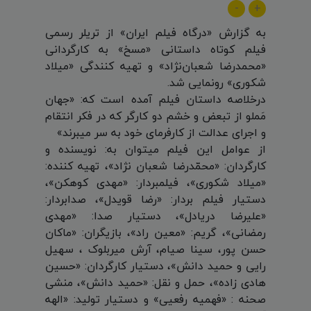
-
+
به گزارش «درگاه فیلم ایران» از تریلر رسمی
فیلم کوتاه داستانی «مسخ» به کارگردانی
«محمدرضا شعبان‌نژاد» و تهیه کنندگی «میلاد
شکوری» رونمایی شد.
درخلاصه داستان فیلم آمده است که: «جهان
مَملو از تبعض و خشم دو کارگر که در فکر انتقام
و اجرای عدالت از کارفرمای خود به سر میبرند»
از عوامل این فیلم میتوان به: نویسنده و
کارگردان: «محمّدرضا شعبان نژاد»، تهیه کننده:
«میلاد شکوری»، فیلمبردار: «مهدی کوهکن»،
دستیار فیلم بردار: «رضا قویدل»، صدابردار:
«علیرضا دریادل»، دستیار صدا: «مهدی
رمضانی»، گریم: «معین راد»، بازیگران: «ماکان
حسن پور، سینا صیام، آرش میربلوک ، سهیل
رایی و حمید دانش»، دستیار کارگردان: «حسین
هادی زاده»، حمل و نقل: «حمید دانش»، منشی
صحنه : «فهمیه رفعیی» و دستیار تولید: «الهه