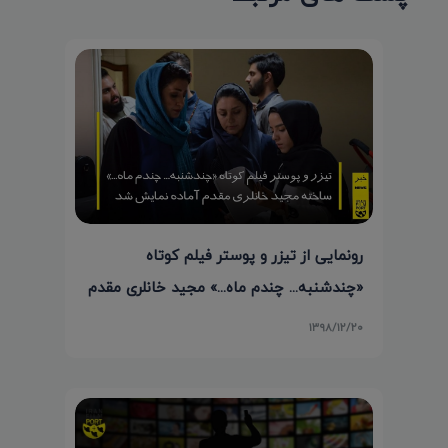
رونمایی از تیزر و پوستر فیلم کوتاه
«چندشنبه... چندم ماه...» مجید خانلری مقدم
۱۳۹۸/۱۲/۲۰