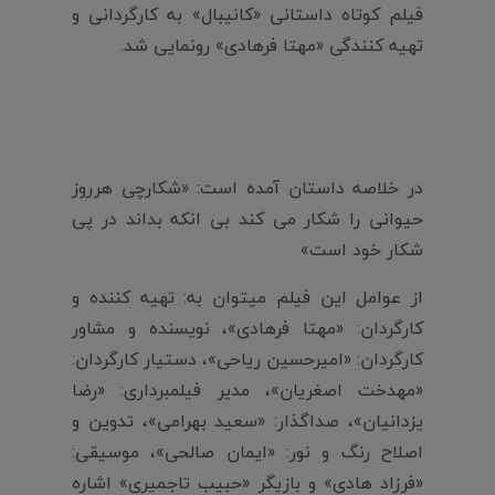
فیلم کوتاه داستانی «کانیبال» به کارگردانی و
تهیه کنندگی «مهتا فرهادی» رونمایی شد.
در خلاصه داستان آمده است: «شکارچی هرروز
حیوانی را شکار می کند بی انکه بداند در پی
شکار خود است»
از عوامل این فیلم میتوان به: تهیه کننده و
کارگردان: «مهتا فرهادی»، نویسنده و مشاور
کارگردان: «امیرحسین ریاحی»، دستیار کارگردان:
«مهدخت اصغریان»، مدیر فیلمبرداری: «رضا
یزدانیان»، صداگذار: «سعید بهرامی»، تدوین و
اصلاح رنگ و نور: «ایمان صالحی»، موسیقی:
«فرزاد هادی» و بازیگر «حبیب تاجمیری» اشاره