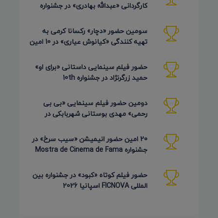
کارگردانی «عبدالله بهادری» در جشنواره
AZIMUTH روسیه 2026
سومین حضور «دچار» رکسانا کرمی به
تهیه کنندگی «کیانوش عیاری» در 10 امین
دوره Pembroke Taparelli
حضور فیلم سینمایی داستانی «برای او»
حمید زرگرنژاد در جشنواره 10th
Pembroke Taparelli آمریکا
دومین حضور فیلم سینمایی «بی بی
رحمی» مهدی بوستانی شهربابکی در
جشنواره Pembroke Taparelli آمریکا
20 امین حضور انیمیشن «سیب سرخ» در
جشنواره Mostra de Cinema de Fama
برزیل 2026
حضور فیلم کوتاه «کبود» در جشنواره بین
المللی FICNOVA اسپانیا 2026