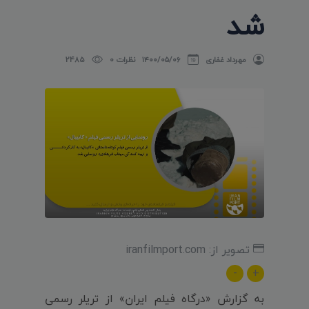
شد
مهرداد غفاری
۱۴۰۰/۰۵/۰۶
نظرات 0
2485
تصویر از: iranfilmport.com
-
+
به گزارش «درگاه فیلم ایران» از تریلر رسمی