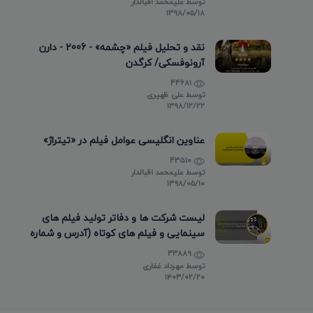
توسط
علیمحمد اقبالدار
۱۳۹۸/۰۵/۱۸
نقد و تحلیل فیلم «چشمه» - 2006 - دارن
آرونوفسکی/ کرگدن
44681
توسط
علی ظهیری
۱۳۹۸/۱۲/۲۲
عناوین انگلیسی عوامل فیلم در «تیتراژ»
43510
توسط
علیمحمد اقبالدار
۱۳۹۸/۰۵/۱۰
لیست شرکت ها و دفاتر تولید فیلم های
سینمایی و فیلم های کوتاه (آدرس و شماره
تماس)
33889
توسط
مهرداد غفاری
۱۴۰۳/۰۲/۲۰