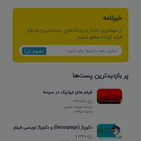
خبرنامه
از مهمترین اخبار و رویدادهای سینمایی و مدیوم
فیلم کوتاه مطلع شوید:
عضوم کن!
پر بازدیدترین پست‌ها
فیلم های اروتیک در سینما
738825
توسط
مهرداد غفاری
۱۳۹۸/۰۵/۱۵
دکوپاژ (Decoupage) و دکوپاژ نویسی فیلم
77338